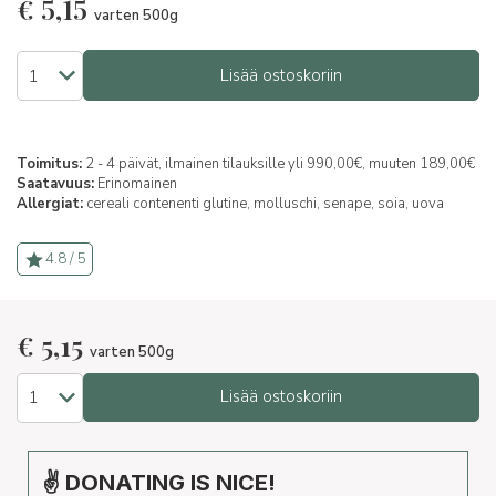
€
5,15
varten 500g
Lisää ostoskoriin
Toimitus:
2 - 4 päivät, ilmainen tilauksille yli 990,00€, muuten 189,00€
Saatavuus:
Erinomainen
Allergiat:
cereali contenenti glutine,
molluschi,
senape,
soia,
uova
4.8 / 5
€
5,15
varten 500g
Lisää ostoskoriin
✌ DONATING IS NICE!