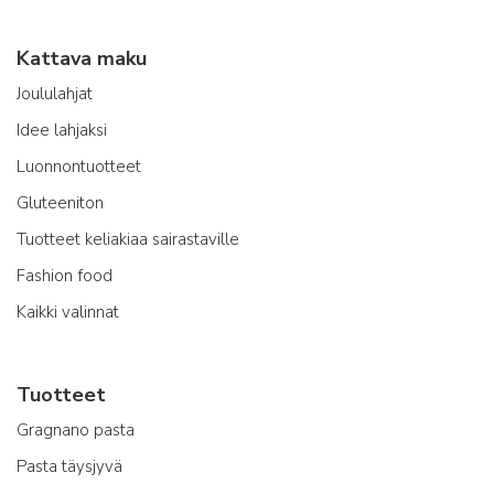
Kattava maku
Joululahjat
Idee lahjaksi
Luonnontuotteet
Gluteeniton
Tuotteet keliakiaa sairastaville
Fashion food
Kaikki valinnat
Tuotteet
Gragnano pasta
Pasta täysjyvä