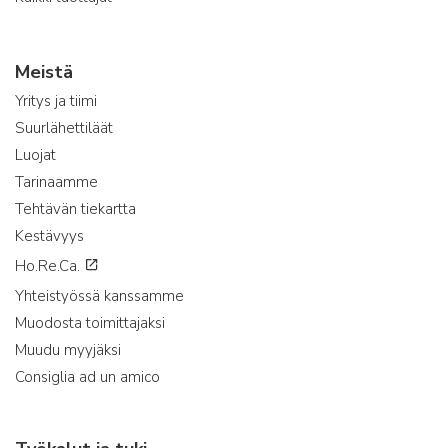
Meistä
Yritys ja tiimi
Suurlähettiläät
Luojat
Tarinaamme
Tehtävän tiekartta
Kestävyys
Ho.Re.Ca.
Yhteistyössä kanssamme
Muodosta toimittajaksi
Muudu myyjäksi
Consiglia ad un amico