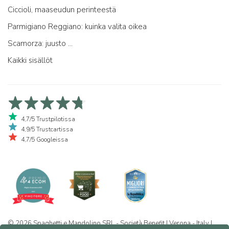
Ciccioli, maaseudun perinteestä
Parmigiano Reggiano: kuinka valita oikea
Scamorza: juusto ...
Kaikki sisällöt
4,7/5 Trustpilotissa
4,9/5 Trustcartissa
4,7/5 Googleissa
© 2026 Spaghetti e Mandolino SRL - Società Benefit | Verona - Italy |