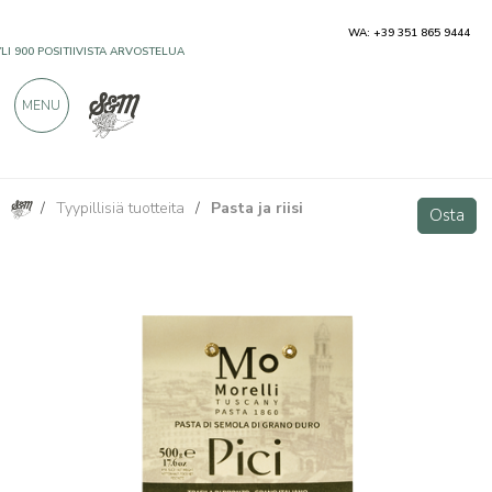
WA: +39 351 865 9444
YLI 900 POSITIIVISTA ARVOSTELUA
MENU
/
Tyypillisiä tuotteita
/
Pasta ja riisi
500g Durumvehnäpasta Antico Pastificio Morelli
Osta
Osta