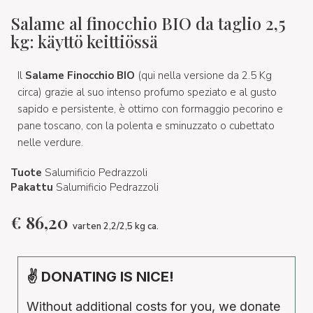
Salame al finocchio BIO da taglio 2,5
kg: käyttö keittiössä
Il
Salame Finocchio BIO
(qui nella versione da 2.5 Kg
circa) grazie al suo intenso profumo speziato e al gusto
sapido e persistente, è ottimo con formaggio pecorino e
pane toscano, con la polenta e sminuzzato o cubettato
nelle verdure.
Tuote
Salumificio Pedrazzoli
Pakattu
Salumificio Pedrazzoli
€
86,20
varten 2,2/2,5 kg ca.
✌ DONATING IS NICE!
Without additional costs for you, we donate