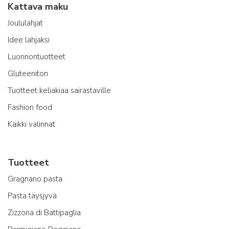
Kattava maku
Joululahjat
Idee lahjaksi
Luonnontuotteet
Gluteeniton
Tuotteet keliakiaa sairastaville
Fashion food
Kaikki valinnat
Tuotteet
Gragnano pasta
Pasta täysjyvä
Zizzona di Battipaglia