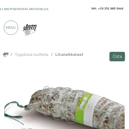
WA: +39 351 865 9444
YLI 900 POSITIIVISTA ARVOSTELUA
MENU
/
Tyypillisiä tuotteita
/
Lihaleikkeleet
Osta