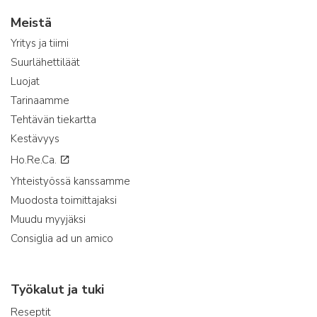
Meistä
Yritys ja tiimi
Suurlähettiläät
Luojat
Tarinaamme
Tehtävän tiekartta
Kestävyys
Ho.Re.Ca.
Yhteistyössä kanssamme
Muodosta toimittajaksi
Muudu myyjäksi
Consiglia ad un amico
Työkalut ja tuki
Reseptit