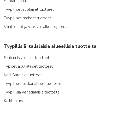
Suolatut lihat
Tyypilliset suolaiset tuotteet
Tyypilliset makeat tuotteet
Viinit, oluet ja väkevät alkoholijuomat
Tyypillisiä italialaisia alueellisia tuotteita
Sicilian tyypilliset tuotteet
Typiset apulialaiset tuotteet
Koti-Sardinia tuotteet
Tyypilliset toskanalaiset tuotteet
Tyypillisiä venetialaisia tuotteita
Kaikki alueet