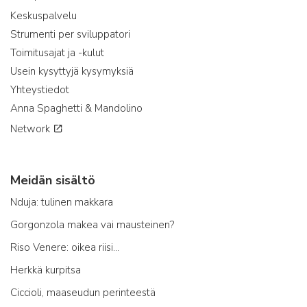
Keskuspalvelu
Strumenti per sviluppatori
Toimitusajat ja -kulut
Usein kysyttyjä kysymyksiä
Yhteystiedot
Anna Spaghetti & Mandolino
Network
Meidän sisältö
Nduja: tulinen makkara
Gorgonzola makea vai mausteinen?
Riso Venere: oikea riisi...
Herkkä kurpitsa
Ciccioli, maaseudun perinteestä