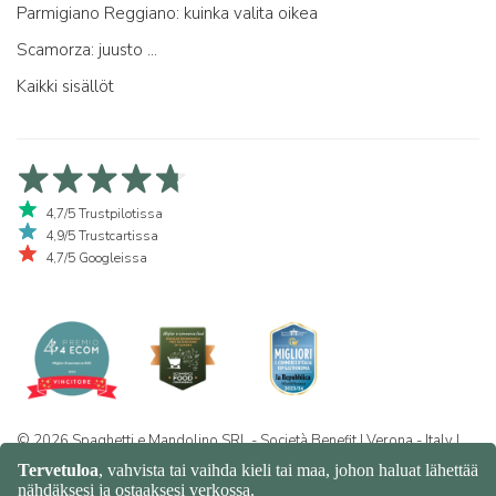
Parmigiano Reggiano: kuinka valita oikea
Scamorza: juusto ...
Kaikki sisällöt
4,7/5 Trustpilotissa
4,9/5 Trustcartissa
4,7/5 Googleissa
© 2026 Spaghetti e Mandolino SRL - Società Benefit | Verona - Italy |
+39 351 865 9444 | P.I. IT04913730232 | Certificazione BIO: IT-BIO-
016.380-0110744.2026.001 | REA VR-455804 |
Yksityisyys- ja