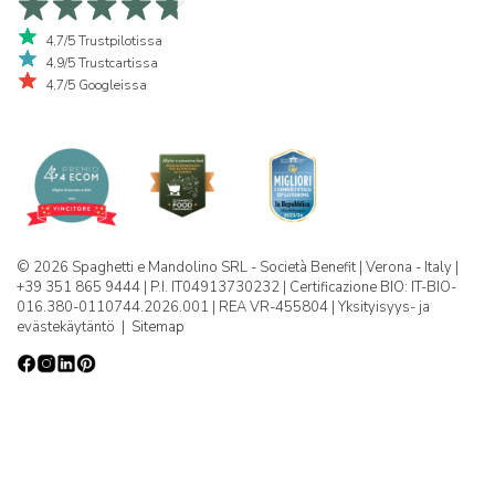
4,7/5 Trustpilotissa
4,9/5 Trustcartissa
4,7/5 Googleissa
© 2026 Spaghetti e Mandolino SRL - Società Benefit | Verona - Italy |
+39 351 865 9444 | P.I. IT04913730232 | Certificazione BIO: IT-BIO-
016.380-0110744.2026.001 | REA VR-455804 |
Yksityisyys- ja
evästekäytäntö
|
Sitemap