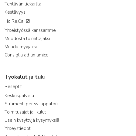
Tehtävän tiekartta
Kestävyys
Ho.Re.Ca.
Yhteistyössä kanssamme
Muodosta toimittajaksi
Muudu myyjäksi
Consiglia ad un amico
Työkalut ja tuki
Reseptit
Keskuspalvelu
Strumenti per sviluppatori
Toimitusajat ja -kulut
Usein kysyttyjä kysymyksiä
Yhteystiedot