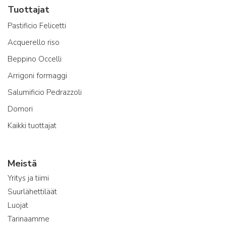
Tuottajat
Pastificio Felicetti
Acquerello riso
Beppino Occelli
Arrigoni formaggi
Salumificio Pedrazzoli
Domori
Kaikki tuottajat
Meistä
Yritys ja tiimi
Suurlähettiläät
Luojat
Tarinaamme