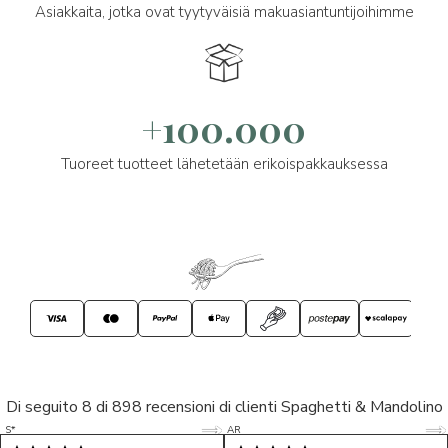
Asiakkaita, jotka ovat tyytyväisiä makuasiantuntijoihimme
+100.000
Tuoreet tuotteet lähetetään erikoispakkauksessa
Di seguito 8 di 898 recensioni di clienti Spaghetti & Mandolino
5/5
5/5
S*
AR
5/5
5/5
LP
D*