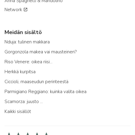
Anna Spaghetti & Mandolino
Network
Meidän sisältö
Nduja: tulinen makkara
Gorgonzola makea vai mausteinen?
Riso Venere: oikea riisi...
Herkkä kurpitsa
Ciccioli, maaseudun perinteestä
Parmigiano Reggiano: kuinka valita oikea
Scamorza: juusto ...
Kaikki sisällöt