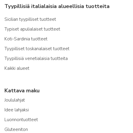
Tyypillisiä italialaisia alueellisia tuotteita
Sicilian tyypilliset tuotteet
Typiset apulialaiset tuotteet
Koti-Sardinia tuotteet
Tyypilliset toskanalaiset tuotteet
Tyypillisiä venetialaisia tuotteita
Kaikki alueet
Kattava maku
Joululahjat
Idee lahjaksi
Luonnontuotteet
Gluteeniton