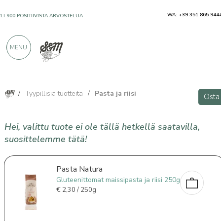
WA: +39 351 865 944
YLI 900 POSITIIVISTA ARVOSTELUA
MENU
/
Tyypillisiä tuotteita
/
Pasta ja riisi
Osta
Hei, valittu tuote ei ole tällä hetkellä saatavilla,
suosittelemme tätä!
Pasta Natura
Gluteenittomat maissipasta ja riisi 250g
€
2,30 / 250g