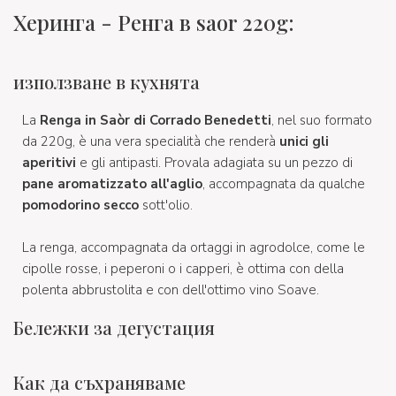
Херинга - Ренга в saor 220g:
използване в кухнята
La
Renga in Saòr di Corrado Benedetti
, nel suo formato
da 220g, è una vera specialità che renderà
unici gli
aperitivi
e gli antipasti. Provala adagiata su un pezzo di
pane aromatizzato all'aglio
, accompagnata da qualche
pomodorino secco
sott'olio.
La renga, accompagnata da ortaggi in agrodolce, come le
cipolle rosse, i peperoni o i capperi, è ottima con della
polenta abbrustolita e con dell'ottimo vino Soave.
Бележки за дегустация
Как да съхраняваме