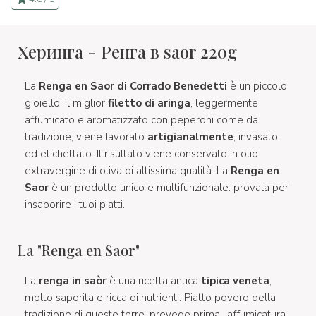
Херинга - Ренга в saor 220g
La
Renga en Saor di Corrado Benedetti
è un piccolo
gioiello: il miglior
filetto di aringa
, leggermente
affumicato e aromatizzato con peperoni come da
tradizione, viene lavorato
artigianalmente
, invasato
ed etichettato. Il risultato viene conservato in olio
extravergine di oliva di altissima qualità. La
Renga en
Saor
è un prodotto unico e multifunzionale: provala per
insaporire i tuoi piatti.
La "Renga en Saor"
La
renga in saòr
è una ricetta antica
tipica veneta
,
molto saporita e ricca di nutrienti. Piatto povero della
tradizione di queste terre, prevede prima l'affumicatura