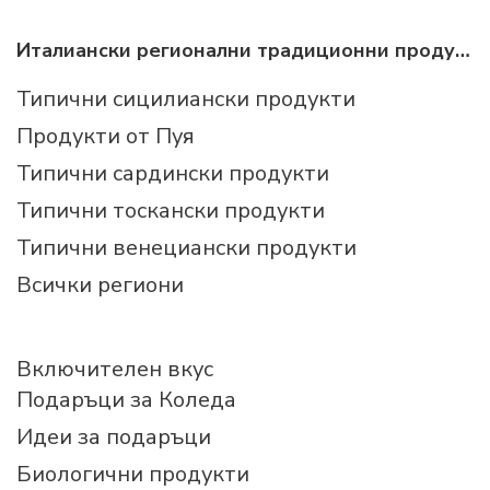
Италиански регионални традиционни продукти
Типични сицилиански продукти
Продукти от Пуя
Типични сардински продукти
Типични тоскански продукти
Типични венециански продукти
Всички региони
Включителен вкус
Подаръци за Коледа
Идеи за подаръци
Биологични продукти