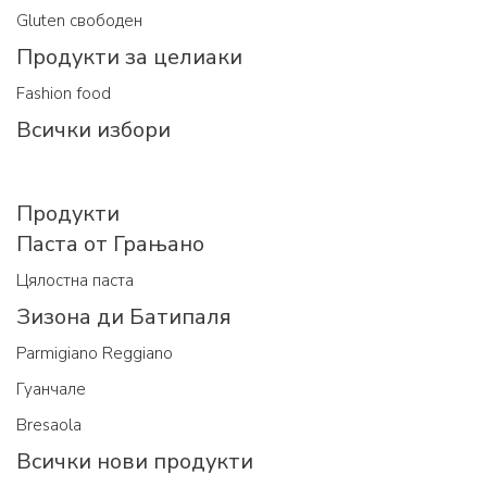
Gluten свободен
Продукти за целиаки
Fashion food
Всички избори
Продукти
Паста от Грањано
Цялостна паста
Зизона ди Батипаля
Parmigiano Reggiano
Гуанчале
Bresaola
Всички нови продукти