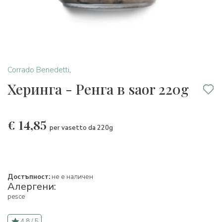
Corrado Benedetti
,
Херинга - Ренга в saor 220g
€
14,85
per vasetto da 220g
Достъпност:
не е наличен
Алергени:
pesce
4.8 / 5