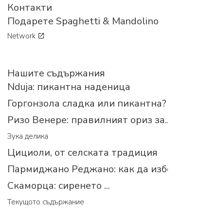
Контакти
Подарете Spaghetti & Mandolino
Network
Нашите съдържания
Nduja: пикантна наденица
Горгонзола сладка или пикантна?
Ризо Венере: правилният ориз за...
Зука делика
Цициоли, от селската традиция
Пармиджано Реджано: как да изберем прав
Скаморца: сиренето ...
Текущото съдържание