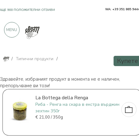
WA: +39 351 865 944
OЩЕ 900 ПОЛОЖИТЕЛНИ ОТЗИВИ
MENU
/
Типични продукти
/
Купете
Здравейте, избраният продукт в момента не е наличен,
препоръчваме ви този!
La Bottega della Renga
Риба - Ренга на скара в екстра върджин
зехтин 350г
€
21,00 / 350g