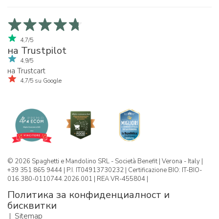
4,7/5
на Trustpilot
4,9/5
на Trustcart
4,7/5 su Google
© 2026 Spaghetti e Mandolino SRL - Società Benefit | Verona - Italy |
+39 351 865 9444 | P.I. IT04913730232 | Certificazione BIO: IT-BIO-
016.380-0110744.2026.001 | REA VR-455804 |
Политика за конфиденциалност и
бисквитки
|
Sitemap