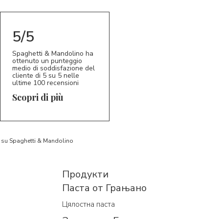
5/5
Spaghetti & Mandolino ha
ottenuto un punteggio
medio di soddisfazione del
cliente di 5 su 5 nelle
ultime 100 recensioni
Scopri di più
to su Spaghetti & Mandolino
Продукти
Паста от Грањано
Цялостна паста