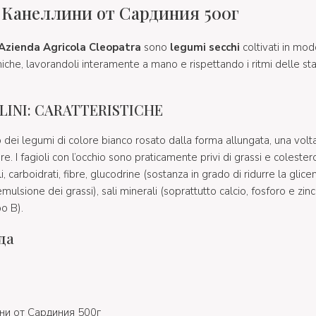
 Канеллини от Сардиния 500г
Azienda Agricola Cleopatra
sono
legumi secchi
coltivati in mod
imiche, lavorandoli interamente a mano e rispettando i ritmi delle sta
LINI: CARATTERISTICHE
dei legumi di colore bianco rosato dalla forma allungata, una volta
are. I fagioli con l’occhio sono praticamente privi di grassi e colest
i, carboidrati, fibre, glucodrine (sostanza in grado di ridurre la glicem
emulsione dei grassi), sali minerali (soprattutto calcio, fosforo e zin
o B).
да
ни от Сардиния 500г