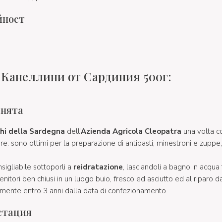
йност
 Канеллини от Сардиния 500г:
хнята
cchi della Sardegna
dell'
Azienda Agricola Cleopatra
una volta co
are: sono ottimi per la preparazione di antipasti, minestroni e zuppe,
sigliabile sottoporli a
reidratazione
, lasciandoli a bagno in acqua 
nitori ben chiusi in un luogo buio, fresco ed asciutto ed al riparo da 
lmente entro 3 anni dalla data di confezionamento.
стация