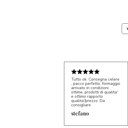
Tutto ok. Consegna celere
, pacco perfetto, formaggio
arrivato in condizioni
ottime, prodotti di qualita'
e ottimo rapporto
qualita'/prezzo. Da
consigliare
5/5
S*
stefano