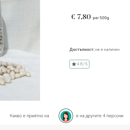
€
7,80
per 500g
Достъпност:
не е наличен
4.8 / 5
Какво е приятно на
e на другите 4 персони