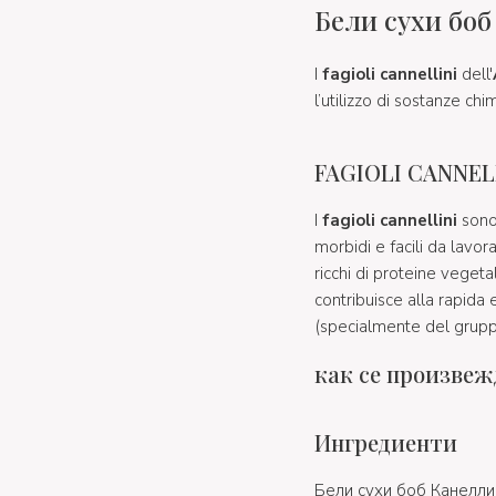
Бели сухи боб
I
fagioli cannellini
dell'
l’utilizzo di sostanze ch
FAGIOLI CANNEL
I
fagioli cannellini
sono 
morbidi e facili da lavor
ricchi di proteine vegetal
contribuisce alla rapida 
(specialmente del grupp
как се произвеж
Ингредиенти
Бели сухи боб Канелли