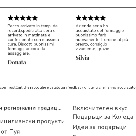
Pacco arrivato in tempi da
Azienda seria ho
record,spediti alla sera e
acquistato del formaggio
arrivato in mattinata e
buonissimo farò
confezionato con massima
nuovamente L ordine al più
cura. Biscotti buonissimi
presto, consiglio
formaggi ancora da
vivamente, grazie.
assaggiare.
Silvia
5/5
5/5
D*
S*
Donata
 con TrustCart che raccoglie e cataloga i feedback di utenti che hanno acquista
Италиански регионални традиционни продукти
Включителен вкус
Подаръци за Коледа
сицилиански продукти
Идеи за подаръци
 от Пуя