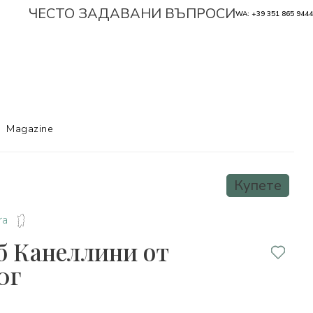
ЧЕСТО ЗАДАВАНИ ВЪПРОСИ
WA: +39 351 865 9444
Magazine
Купете
ra
б Канеллини от
0г