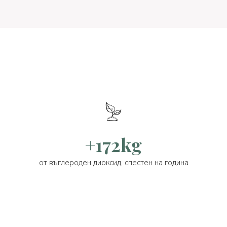
+172kg
от въглероден диоксид, спестен на година