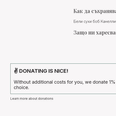
Как да съхраняв
Бели сухи боб Канелли
Защо ни харесва
✌ DONATING IS NICE!
Without additional costs for you, we donate 1%
choice.
Learn more about donations