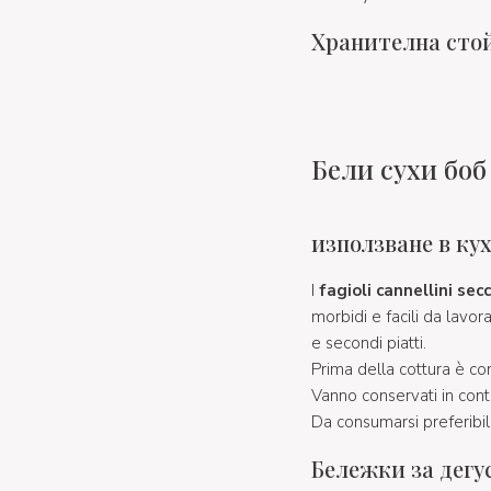
Хранителна сто
Бели сухи боб
използване в ку
I
fagioli cannellini se
morbidi e facili da lavor
e secondi piatti.
Prima della cottura è con
Vanno conservati in conte
Da consumarsi preferibi
Бележки за дегу