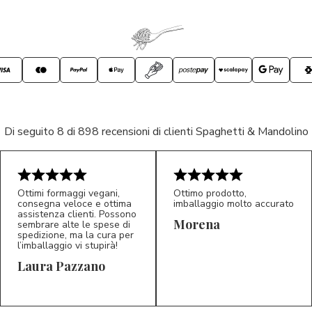
Di seguito 8 di 898 recensioni di clienti Spaghetti & Mandolino
Ottimi formaggi vegani,
Ottimo prodotto,
consegna veloce e ottima
imballaggio molto accurato
assistenza clienti. Possono
Morena
sembrare alte le spese di
spedizione, ma la cura per
l’imballaggio vi stupirà!
Laura Pazzano
5/5
5/5
LP
M*