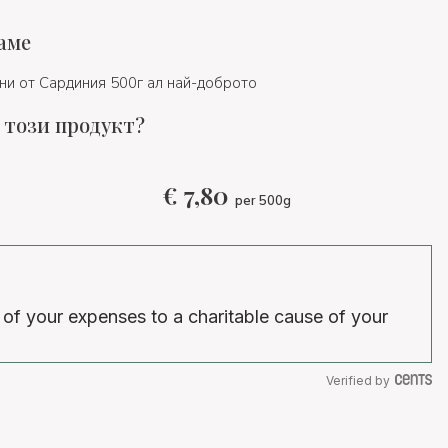
аме
ни от Сардиния 500г ал най-доброто
 този продукт?
€
7,80
per 500g
 of your expenses to a charitable cause of your
Verified by