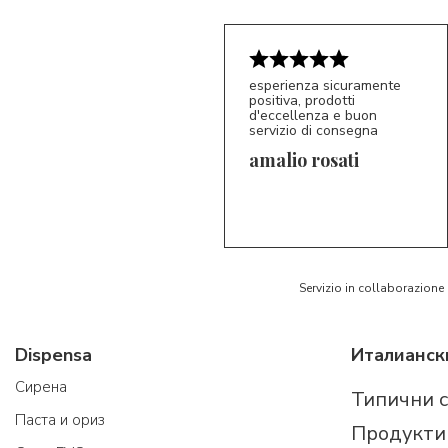
esperienza sicuramente
positiva, prodotti
d'eccellenza e buon
servizio di consegna
amalio rosati
5/5
AR
Servizio in collaborazione
Dispensa
Cирена
Типични 
Паста и ориз
Продукти