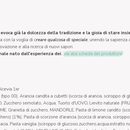
evoca già la dolcezza della tradizione e la gioia di stare ins
ia con la voglia di c
reare qualcosa di speciale
, unendo la sapienza a
nnovazione e alla ricerca di nuovi sapori.
nale nato dall'esperienza dei
...
Vai alla scheda del produttore.
cevia 1кг
ipo 00), Arancia candita a cubetti (scorza di arancia, sciroppo di gl
 Zucchero semolato, Acqua, Tuorlo d'UOVO, Lievito naturale (FRU
 Granella di zucchero, MANDORLE, Pasta di limone candito (scor
chero) (1%), Pasta di scorzone d'arancia (scorza di arancia, sciroppo 
cia, Pasta vaniglia (sciroppo di glucosio,zucchero,acqua,estratto na