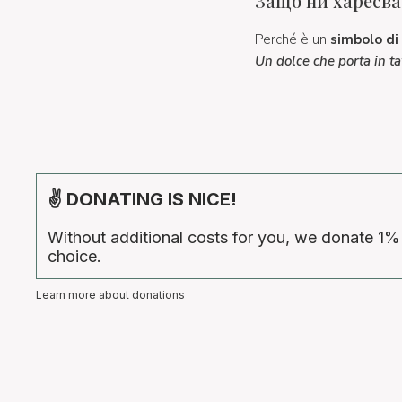
Защо ни харесва
Perché è un
simbolo di 
Un dolce che porta in tav
✌ DONATING IS NICE!
Without additional costs for you, we donate 1%
choice.
Learn more about donations