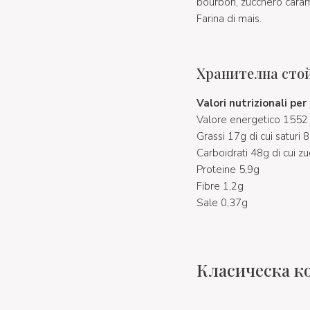
bourbon, zucchero carame
Farina di mais.
Хранителна сто
Valori nutrizionali pe
Valore energetico 1552 
Grassi 17g di cui saturi 
Carboidrati 48g di cui z
Proteine 5,9g
Fibre 1,2g
Sale 0,37g
Класическа ко