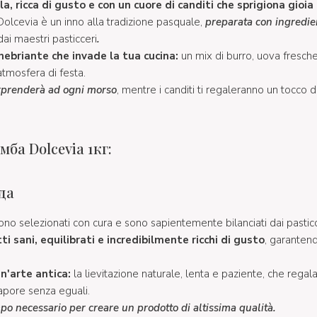
a, ricca di gusto e con un cuore di canditi che sprigiona gioia
Dolcevia è un inno alla tradizione pasquale,
preparata con ingredie
ai maestri pasticceri
.
ebriante che invade la tua cucina:
un mix di burro, uova fresche
'atmosfera di festa.
orprenderà ad ogni morso
,
mentre i canditi ti regaleranno un tocco d
ба Dolcevia 1кг:
да
i sono selezionati con cura e sono sapientemente bilanciati dai pastic
ti sani, equilibrati e incredibilmente ricchi di gusto
, garantend
n'arte antica:
la lievitazione naturale, lenta e paziente, che rega
apore senza eguali.
empo necessario per creare un prodotto di altissima qualità.