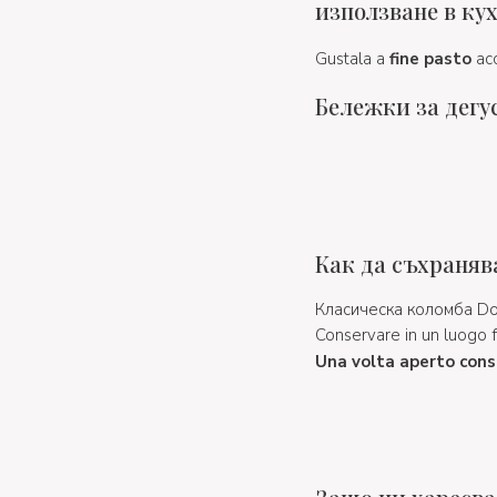
използване в ку
Gustala a
fine pasto
ac
Бележки за дегу
Как да съхраняв
Класическа коломба Do
Conservare in un luogo fr
Una volta aperto cons