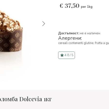
€
37,50
per 1kg
Достъпност:
не е наличен
Алергени:
cereali contenenti glutine,
frutta a g
4.8 / 5
ломба Dolcevia 1кг