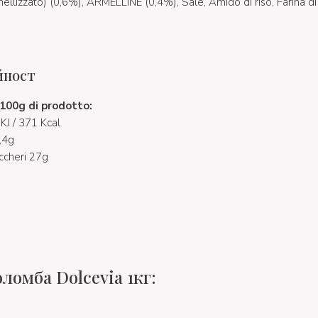
llizzato) (0,6%), ARMELLINE (0,4%), Sale, Amido di riso, Farina d
йност
r 100g di prodotto:
KJ / 371 Kcal
8,4g
uccheri 27g
ломба Dolcevia 1кг: