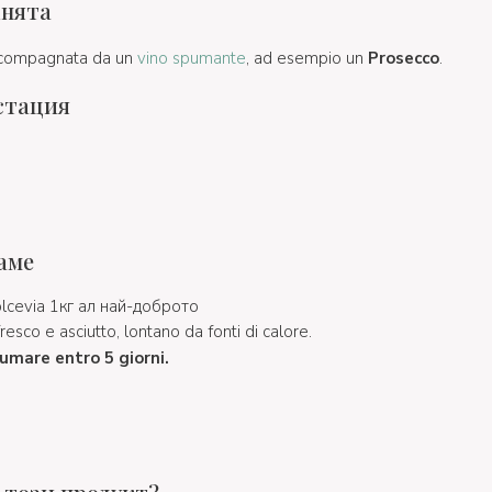
хнята
compagnata da un
vino spumante
, ad esempio un
Prosecco
.
стация
аме
lcevia 1кг ал най-доброто
esco e asciutto, lontano da fonti di calore.
umare entro 5 giorni.