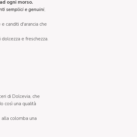
 ad ogni morso.
nti semplici e genuini
,
 e canditi d'arancia che
i dolcezza e freschezza.
ceri di Dolcevia, che
o così una qualità
la alla colomba una