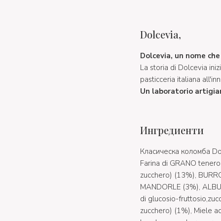
Dolcevia,
Dolcevia, un nome che 
La storia di Dolcevia iniz
pasticceria italiana all'i
Un laboratorio artigia
Ингредиенти
Класическа коломба Dol
Farina di GRANO tenero (t
zucchero) (13%), BURRO,
MANDORLE (3%), ALBUME,
di glucosio-fruttosio,zuc
zucchero) (1%), Miele aca