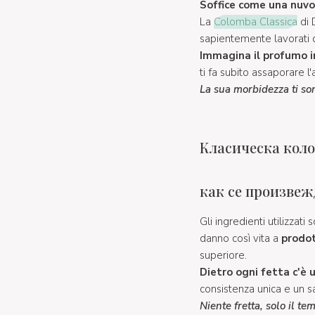
Soffice come una nuvol
La
Colomba Classica
di 
sapientemente lavorati d
Immagina il profumo in
ti fa subito assaporare l
La sua morbidezza ti s
Класическа колом
как се произвеж
Gli ingredienti utilizzat
danno così vita a
prodot
superiore.
Dietro ogni fetta c'è u
consistenza unica e un s
Niente fretta, solo il t