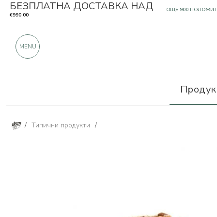
БЕЗПЛАТНА ДОСТАВКА НАД
САМО ПРОДУКТИ О
€990,00
OЩЕ 900 ПОЛОЖИ
MENU
Продук
/
Типични продукти
/