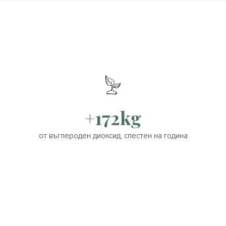
+172kg
от въглероден диоксид, спестен на година