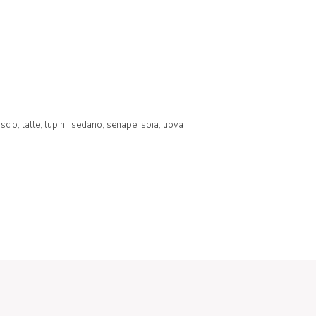
uscio,
latte,
lupini,
sedano,
senape,
soia,
uova