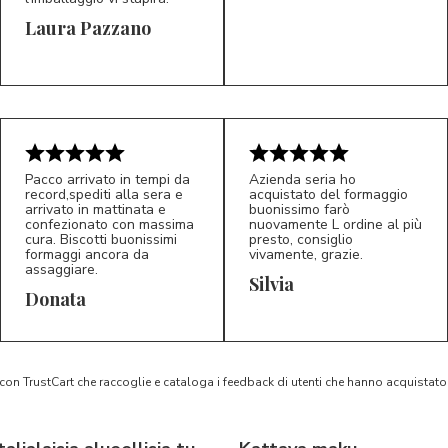
Laura Pazzano
5/5
5/5
LP
M*
Pacco arrivato in tempi da
Azienda seria ho
record,spediti alla sera e
acquistato del formaggio
arrivato in mattinata e
buonissimo farò
confezionato con massima
nuovamente L ordine al più
cura. Biscotti buonissimi
presto, consiglio
formaggi ancora da
vivamente, grazie.
assaggiare.
Silvia
5/5
5/5
D*
S*
Donata
 con TrustCart che raccoglie e cataloga i feedback di utenti che hanno acquista