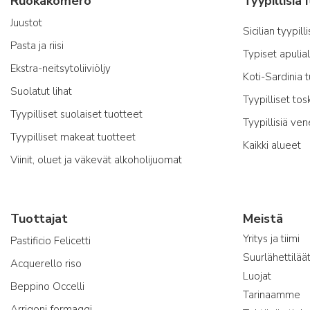
Ruokakomero
Juustot
Sicilian tyypill
Pasta ja riisi
Typiset apulia
Ekstra-neitsytoliiviöljy
Koti-Sardinia 
Suolatut lihat
Tyypilliset tos
Tyypilliset suolaiset tuotteet
Tyypillisiä ven
Tyypilliset makeat tuotteet
Kaikki alueet
Viinit, oluet ja väkevät alkoholijuomat
Tuottajat
Meistä
Yritys ja tiimi
Pastificio Felicetti
Suurlähettilää
Acquerello riso
Luojat
Beppino Occelli
Tarinaamme
Arrigoni formaggi