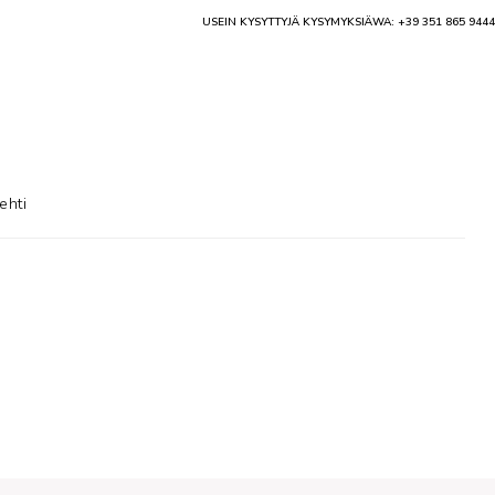
USEIN KYSYTTYJÄ KYSYMYKSIÄ
WA: +39 351 865 9444
ehti