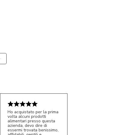
Ho acquistato per la prima
volta alcuni prodotti
alimentari presso questa
azienda, devo dire di
essermi trovata benissimo,
affidabili, gentili e