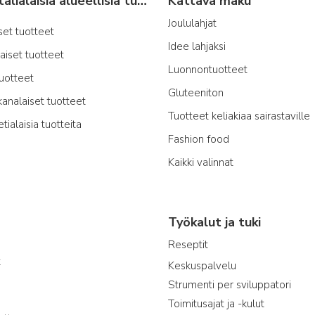
Tyypillisiä italialaisia alueellisia tuotteita
Kattava maku
Joululahjat
iset tuotteet
Idee lahjaksi
laiset tuotteet
Luonnontuotteet
tuotteet
Gluteeniton
kanalaiset tuotteet
Tuotteet keliakiaa sairastaville
etialaisia tuotteita
Fashion food
Kaikki valinnat
Työkalut ja tuki
Reseptit
t
Keskuspalvelu
Strumenti per sviluppatori
Toimitusajat ja -kulut