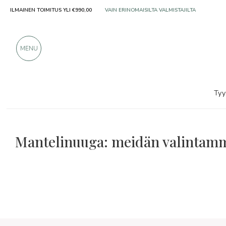
ILMAINEN TOIMITUS YLI €990,00
VAIN ERINOMAISILTA VALMISTAJILTA
YLI 900 POSITIIVISTA ARVOSTELUA
MENU
Tyy
Mantelinuuga: meidän valintam