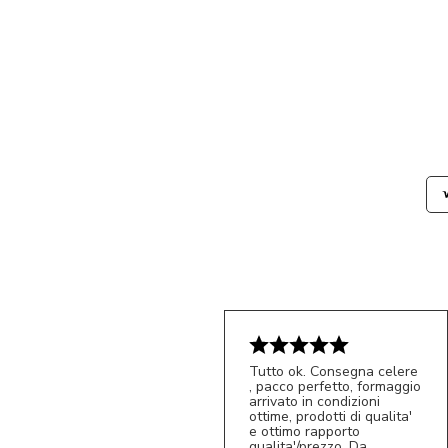
Tutto ok. Consegna celere
, pacco perfetto, formaggio
arrivato in condizioni
ottime, prodotti di qualita'
e ottimo rapporto
qualita'/prezzo. Da