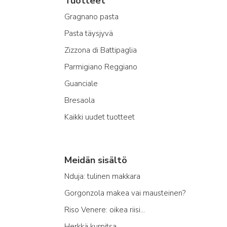
Tuotteet
Gragnano pasta
Pasta täysjyvä
Zizzona di Battipaglia
Parmigiano Reggiano
Guanciale
Bresaola
Kaikki uudet tuotteet
Meidän sisältö
Nduja: tulinen makkara
Gorgonzola makea vai mausteinen?
Riso Venere: oikea riisi...
Herkkä kurpitsa