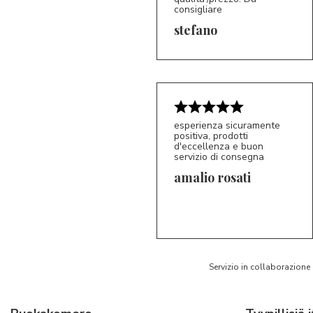
consigliare
5/5
S*
stefano
esperienza sicuramente
positiva, prodotti
d'eccellenza e buon
servizio di consegna
amalio rosati
5/5
AR
Servizio in collaborazione