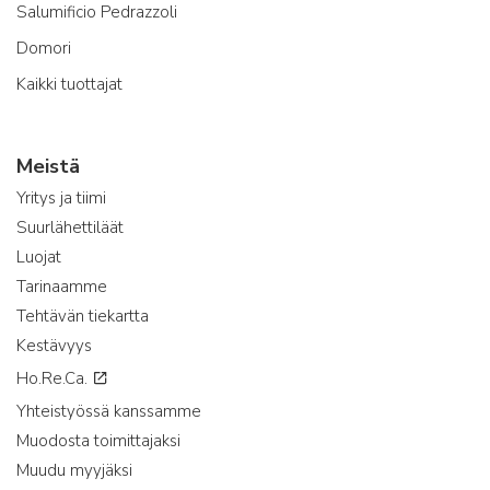
Salumificio Pedrazzoli
Domori
Kaikki tuottajat
Meistä
Yritys ja tiimi
Suurlähettiläät
Luojat
Tarinaamme
Tehtävän tiekartta
Kestävyys
Ho.Re.Ca.
Yhteistyössä kanssamme
Muodosta toimittajaksi
Muudu myyjäksi