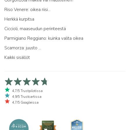
Gorgonzola makea vai mausteinen?
Riso Venere: oikea riisi...
Herkkä kurpitsa
Ciccioli, maaseudun perinteestä
Parmigiano Reggiano: kuinka valita oikea
Scamorza: juusto ...
Kaikki sisällöt
4,7/5 Trustpilotissa
4,9/5 Trustcartissa
4,7/5 Googleissa