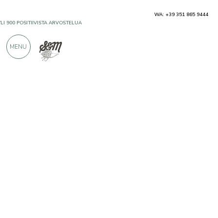
WA: +39 351 865 9444
YLI 900 POSITIIVISTA ARVOSTELUA
MENU
Tuottajat
Lazzaris