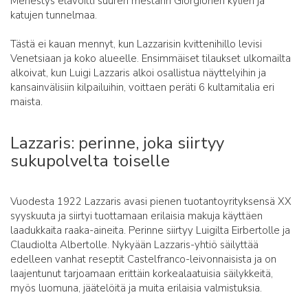
Menestys elävöitti suuren mestarin Giorgionen kylien ja
katujen tunnelmaa.
Tästä ei kauan mennyt, kun Lazzarisin kvittenihillo levisi
Venetsiaan ja koko alueelle. Ensimmäiset tilaukset ulkomailta
alkoivat, kun Luigi Lazzaris alkoi osallistua näyttelyihin ja
kansainvälisiin kilpailuihin, voittaen peräti 6 kultamitalia eri
maista.
Lazzaris: perinne, joka siirtyy
sukupolvelta toiselle
Vuodesta 1922 Lazzaris avasi pienen tuotantoyrityksensä XX
syyskuuta ja siirtyi tuottamaan erilaisia makuja käyttäen
laadukkaita raaka-aineita. Perinne siirtyy Luigilta Eirbertolle ja
Claudiolta Albertolle. Nykyään Lazzaris-yhtiö säilyttää
edelleen vanhat reseptit Castelfranco-leivonnaisista ja on
laajentunut tarjoamaan erittäin korkealaatuisia säilykkeitä,
myös luomuna, jäätelöitä ja muita erilaisia valmistuksia.