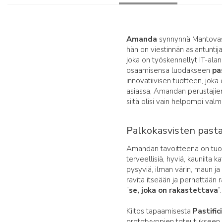
Amanda
synnynnä Mantovas
hän on viestinnän asiantuntija
joka on työskennellyt IT-alan
osaamisensa luodakseen
pa
innovatiivisen tuotteen, joka 
asiassa, Amandan perustajie
siitä olisi vain helpompi val
Palkokasvisten pasta
Amandan tavoitteena on tuod
terveellisiä, hyviä, kauniita
pysyviä, ilman värin, maun j
ravita itseään ja perhettään 
“
se, joka on rakastettava
”.
Kiitos tapaamisesta
Pastific
prototyyppien toteutukseen ja