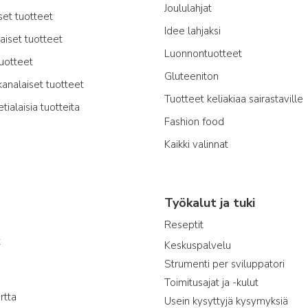
Joululahjat
iset tuotteet
Idee lahjaksi
laiset tuotteet
Luonnontuotteet
tuotteet
Gluteeniton
kanalaiset tuotteet
Tuotteet keliakiaa sairastaville
etialaisia tuotteita
Fashion food
Kaikki valinnat
Työkalut ja tuki
Reseptit
t
Keskuspalvelu
Strumenti per sviluppatori
Toimitusajat ja -kulut
rtta
Usein kysyttyjä kysymyksiä