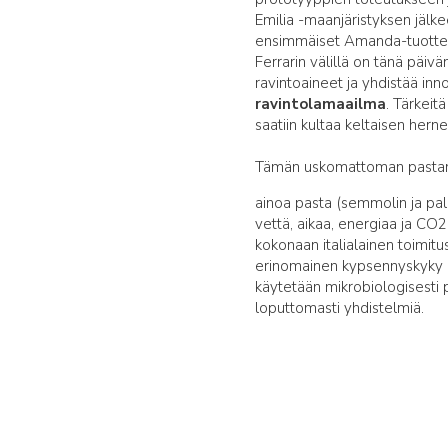
Emilia -maanjäristyksen jälk
ensimmäiset Amanda-tuotteet
Ferrarin välillä on tänä päivän
ravintoaineet ja yhdistää in
ravintolamaailma
. Tärkeit
saatiin kultaa keltaisen herne
Tämän uskomattoman pastan 
ainoa pasta (semmolin ja pal
vettä, aikaa, energiaa ja CO2
kokonaan italialainen toimitus
erinomainen kypsennyskyky k
käytetään mikrobiologisesti p
loputtomasti yhdistelmiä.