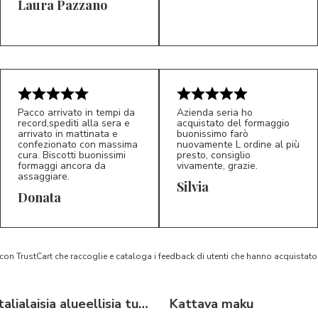
Laura Pazzano
5/5
5/5
LP
M*
Pacco arrivato in tempi da
Azienda seria ho
record,spediti alla sera e
acquistato del formaggio
arrivato in mattinata e
buonissimo farò
confezionato con massima
nuovamente L ordine al più
cura. Biscotti buonissimi
presto, consiglio
formaggi ancora da
vivamente, grazie.
assaggiare.
Silvia
5/5
5/5
D*
S*
Donata
 con TrustCart che raccoglie e cataloga i feedback di utenti che hanno acquista
Tyypillisiä italialaisia alueellisia tuotteita
Kattava maku