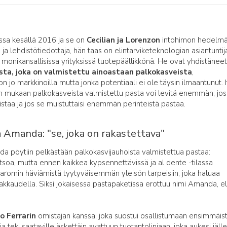
sa kesällä 2016 ja se on
Cecilian ja Lorenzon
intohimon hedelmä
 ja lehdistötiedottaja, hän taas on elintarviketeknologian asiantuntij
 monikansallisissa yrityksissä tuotepäällikkönä. He ovat yhdistäneet
sta, joka on valmistettu ainoastaan palkokasveista
,
on jo markkinoilla mutta jonka potentiaali ei ole täysin ilmaantunut. 
n mukaan palkokasveista valmistettu pasta voi levitä enemmän, jos
mistaa ja jos se muistuttaisi enemmän perinteistä pastaa.
 Amanda: "se, joka on rakastettava"
a pöytiin pelkästään palkokasvijauhoista valmistettua pastaa:
 katsoa, mutta ennen kaikkea kypsennettävissä ja al dente -tilassa
a aromin häviämistä tyytyväisemmän yleisön tarpeisiin, joka haluaa
rakkaudella. Siksi jokaisessa pastapaketissa erottuu nimi Amanda, el
io Ferrarin
omistajan kanssa, joka suostui osallistumaan ensimmäis
 teki saataville äskettäin avattuun tuotantolinjaan, joka aukesi jäll