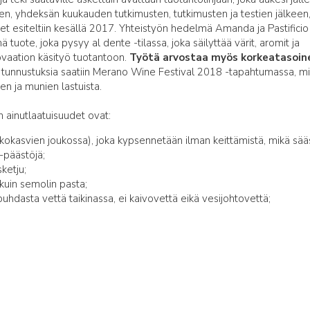
een, yhdeksän kuukauden tutkimusten, tutkimusten ja testien jälkeen
 esiteltiin kesällä 2017. Yhteistyön hedelmä Amanda ja Pastificio
ä tuote, joka pysyy al dente -tilassa, joka säilyttää värit, aromit ja
novaation käsityö tuotantoon.
Työtä arvostaa myös korkeatasoin
ä tunnustuksia saatiin Merano Wine Festival 2018 -tapahtumassa, m
en ja munien lastuista.
ainutlaatuisuudet ovat:
kokasvien joukossa), joka kypsennetään ilman keittämistä, mikä sää
-päästöjä;
ketju;
uin semolin pasta;
uhdasta vettä taikinassa, ei kaivovettä eikä vesijohtovettä;