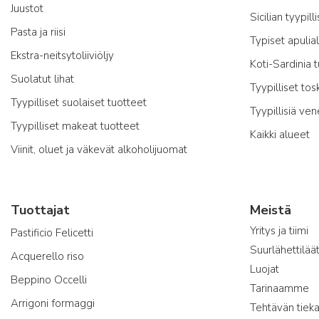
Juustot
Sicilian tyypill
Pasta ja riisi
Typiset apulia
Ekstra-neitsytoliiviöljy
Koti-Sardinia 
Suolatut lihat
Tyypilliset tos
Tyypilliset suolaiset tuotteet
Tyypillisiä ven
Tyypilliset makeat tuotteet
Kaikki alueet
Viinit, oluet ja väkevät alkoholijuomat
Tuottajat
Meistä
Yritys ja tiimi
Pastificio Felicetti
Suurlähettilää
Acquerello riso
Luojat
Beppino Occelli
Tarinaamme
Arrigoni formaggi
Tehtävän tieka