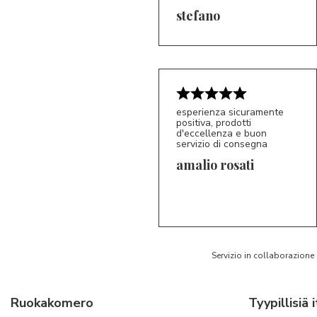
5/5
S*
stefano
esperienza sicuramente
positiva, prodotti
d'eccellenza e buon
servizio di consegna
amalio rosati
5/5
AR
Servizio in collaborazione
Ruokakomero