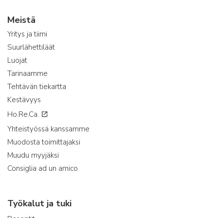
Meistä
Yritys ja tiimi
Suurlähettiläät
Luojat
Tarinaamme
Tehtävän tiekartta
Kestävyys
Ho.Re.Ca.
Yhteistyössä kanssamme
Muodosta toimittajaksi
Muudu myyjäksi
Consiglia ad un amico
Työkalut ja tuki