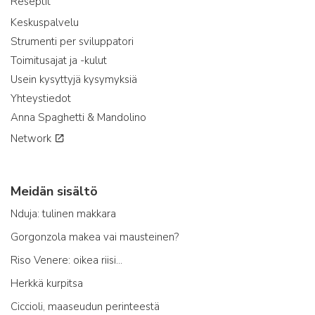
Reseptit
Keskuspalvelu
Strumenti per sviluppatori
Toimitusajat ja -kulut
Usein kysyttyjä kysymyksiä
Yhteystiedot
Anna Spaghetti & Mandolino
Network
Meidän sisältö
Nduja: tulinen makkara
Gorgonzola makea vai mausteinen?
Riso Venere: oikea riisi...
Herkkä kurpitsa
Ciccioli, maaseudun perinteestä