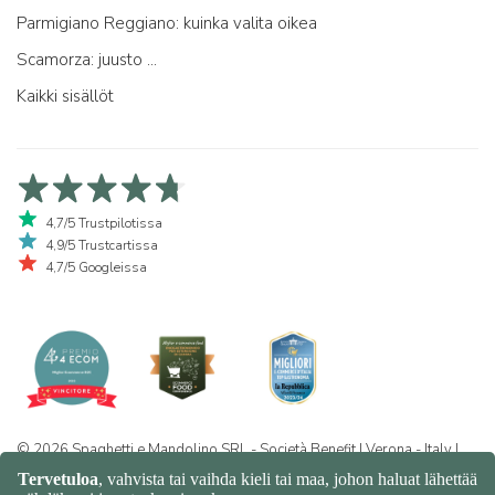
Parmigiano Reggiano: kuinka valita oikea
Scamorza: juusto ...
Kaikki sisällöt
4,7/5 Trustpilotissa
4,9/5 Trustcartissa
4,7/5 Googleissa
© 2026 Spaghetti e Mandolino SRL - Società Benefit | Verona - Italy |
+39 351 865 9444 | P.I. IT04913730232 | Certificazione BIO: IT-BIO-
016.380-0110744.2026.001 | REA VR-455804 |
Yksityisyys- ja