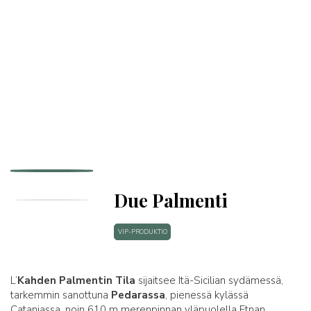
Due Palmenti
VIP-PRODUKTIO
L’
Kahden Palmentin Tila
sijaitsee Itä-Sicilian sydämessä,
tarkemmin sanottuna
Pedarassa
, pienessä kylässä
Cataniassa, noin 610 m merenpinnan yläpuolella Etnan