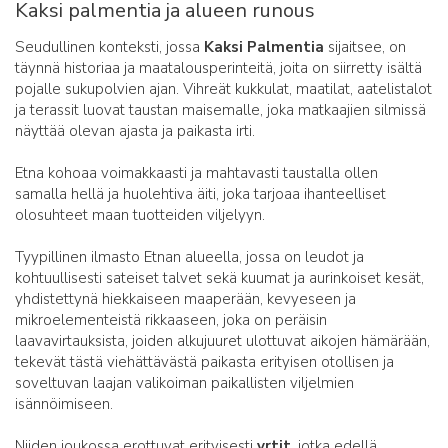
Kaksi palmentia ja alueen runous
Seudullinen konteksti, jossa
Kaksi Palmentia
sijaitsee, on
täynnä historiaa ja maatalousperinteitä, joita on siirretty isältä
pojalle sukupolvien ajan. Vihreät kukkulat, maatilat, aatelistalot
ja terassit luovat taustan maisemalle, joka matkaajien silmissä
näyttää olevan ajasta ja paikasta irti.
Etna kohoaa voimakkaasti ja mahtavasti taustalla ollen
samalla hellä ja huolehtiva äiti, joka tarjoaa ihanteelliset
olosuhteet maan tuotteiden viljelyyn.
Tyypillinen ilmasto Etnan alueella, jossa on leudot ja
kohtuullisesti sateiset talvet sekä kuumat ja aurinkoiset kesät,
yhdistettynä hiekkaiseen maaperään, kevyeseen ja
mikroelementeistä rikkaaseen, joka on peräisin
laavavirtauksista, joiden alkujuuret ulottuvat aikojen hämärään,
tekevät tästä viehättävästä paikasta erityisen otollisen ja
soveltuvan laajan valikoiman paikallisten viljelmien
isännöimiseen.
Niiden joukossa erottuvat erityisesti
yrtit
, jotka edellä