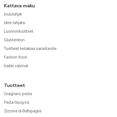
Kattava maku
Joululahjat
Idee lahjaksi
Luonnontuotteet
Gluteeniton
Tuotteet keliakiaa sairastaville
Fashion food
Kaikki valinnat
Tuotteet
Gragnano pasta
Pasta täysjyvä
Zizzona di Battipaglia