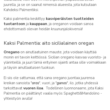
juurella, ja se on saanut nimensä alueesta, jota kutsutaan
Kahdeksi Palmentiksi.
Kaksi palmentia keskittyy
kasviperäisten tuotteiden
tuotantoon
ja
kauppaan
, ja oreganon voidaan sanoa
ehdottomasti olevan heidän kruununjalokivensä!
Kaksi Palmentia: aito sicilialainen oregan
Oregano
on ainutlaatuinen mauste, jota voidaan käyttää
monin eri tavoin keittiössä. Sicilian oregano kasvaa vuoristo- ja
ylärinteillä, ja juuri tämä erityinen sijainti antaa sille voimakkaan
ja täysin ainutlaatuisen tuoksun.
Ei siis ole sattumaa, että sana oregano juontaa juurensa
kreikan sanoista "
oros
", vuori, ja "
ganos
", ilo, jotka yhdessä
tarkoittavat
vuoren iloa
. Todellinen luonnonaarre, jota Kaksi
Palmentia on päättänyt vaalia myös Spaghetti&Mandolino -
yhteistyön avulla!