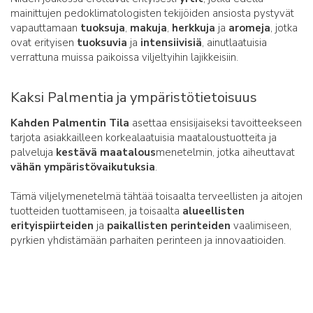
mainittujen pedoklimatologisten tekijöiden ansiosta pystyvät
vapauttamaan
tuoksuja
,
makuja
,
herkkuja
ja
aromeja
, jotka
ovat erityisen
tuoksuvia
ja
intensiivisiä
, ainutlaatuisia
verrattuna muissa paikoissa viljeltyihin lajikkeisiin.
Kaksi Palmentia ja ympäristötietoisuus
Kahden Palmentin Tila
asettaa ensisijaiseksi tavoitteekseen
tarjota asiakkailleen korkealaatuisia maataloustuotteita ja
palveluja
kestävä
maatalous
menetelmin, jotka aiheuttavat
vähän ympäristövaikutuksia
.
Tämä viljelymenetelmä tähtää toisaalta terveellisten ja aitojen
tuotteiden tuottamiseen, ja toisaalta
alueellisten
erityispiirteiden
ja
paikallisten perinteiden
vaalimiseen,
pyrkien yhdistämään parhaiten perinteen ja innovaatioiden.