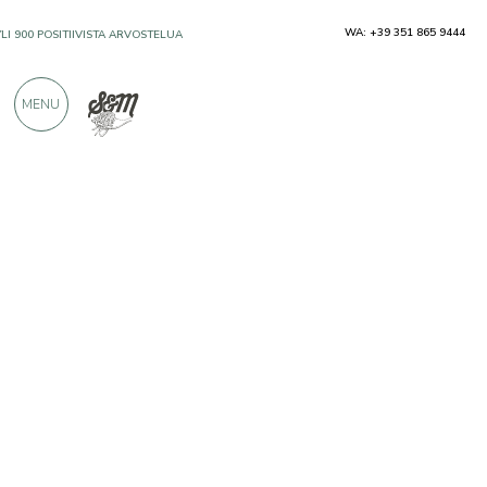
WA: +39 351 865 9444
YLI 900 POSITIIVISTA ARVOSTELUA
MENU
Tuottajat
Due Palmenti