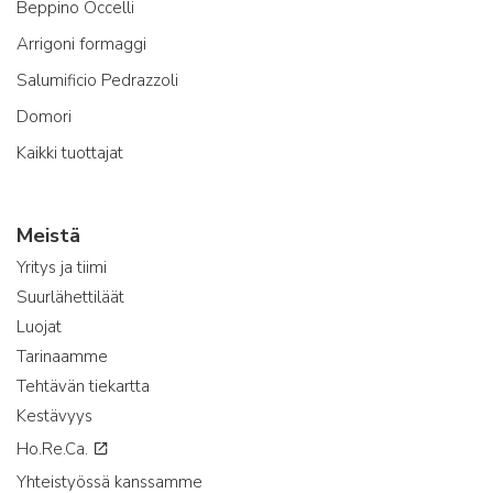
Beppino Occelli
Arrigoni formaggi
Salumificio Pedrazzoli
Domori
Kaikki tuottajat
Meistä
Yritys ja tiimi
Suurlähettiläät
Luojat
Tarinaamme
Tehtävän tiekartta
Kestävyys
Ho.Re.Ca.
Yhteistyössä kanssamme