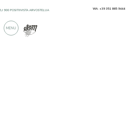
WA: +39 351 865 9444
YLI 900 POSITIIVISTA ARVOSTELUA
MENU
Tuottajat
Campo del Monte