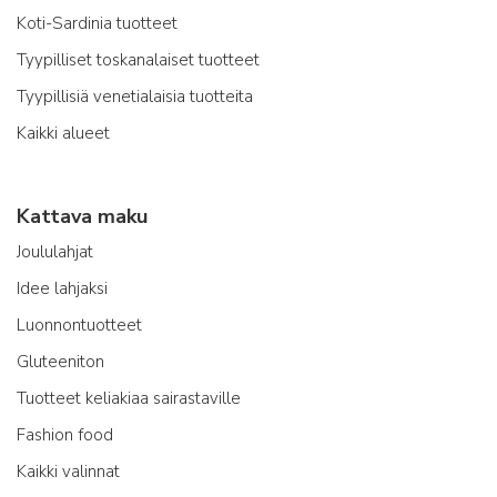
Koti-Sardinia tuotteet
Tyypilliset toskanalaiset tuotteet
Tyypillisiä venetialaisia tuotteita
Kaikki alueet
Kattava maku
Joululahjat
Idee lahjaksi
Luonnontuotteet
Gluteeniton
Tuotteet keliakiaa sairastaville
Fashion food
Kaikki valinnat