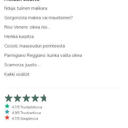
Nduja: tulinen makkara
Gorgonzola makea vai mausteinen?
Riso Venere: oikea riisi...
Herkkä kurpitsa
Ciccioli, maaseudun perinteestä
Parmigiano Reggiano: kuinka valita oikea
Scamorza: juusto ...
Kaikki sisällöt
4,7/5 Trustpilotissa
4,9/5 Trustcartissa
4,7/5 Googleissa