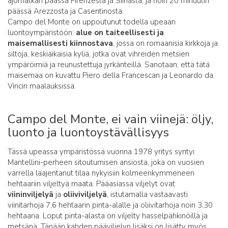
ajomatkan päässä Firenzestä ja Siinasta, ja noin 20 minuutin
päässä Arezzosta ja Casentinosta.
Campo del Monte on uppoutunut todella upeaan
luontoympäristöön:
alue on taiteellisesti ja
maisemallisesti kiinnostava
, jossa on romaanisia kirkkoja ja
siltoja, keskiaikaisia kyliä, jotka ovat vihreiden metsien
ympäröimiä ja reunustettuja jyrkänteillä. Sanotaan, että tätä
maisemaa on kuvattu Piero della Francescan ja Leonardo da
Vincin maalauksissa.
Campo del Monte, ei vain viinejä: öljy,
luonto ja luontoystävällisyys
Tässä upeassa ympäristössä vuonna 1978 yritys syntyi
Mantellini-perheen sitoutumisen ansiosta, joka on vuosien
varrella laajentanut tilaa nykyisiin kolmeenkymmeneen
hehtaariin viljeltyä maata. Pääasiassa viljelyt ovat
viininviljelyä
ja
oliiviviljelyä
, istutamalla vastaavasti
viinitarhoja 7,6 hehtaarin pinta-alalle ja oliivitarhoja noin 3,30
hehtaaria. Loput pinta-alasta on viljelty hasselpähkinöillä ja
metsänä. Tänään kahden pääviljelyn lisäksi on lisätty myös