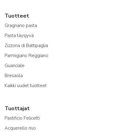
Tuotteet
Gragnano pasta
Pasta täysjyvä
Zizzona di Battipaglia
Parmigiano Reggiano
Guanciale
Bresaola
Kaikki uudet tuotteet
Tuottajat
Pastificio Felicetti
Acquerello riso