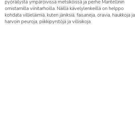
pyöräilystä ympäröivissä metsiköissä ja perhe Mantellinin
omistamilla viinitarhoilla. Näillä kävelylenkeillä on helppo
kohdata villieläimiä, kuten jäniksiä, faisaneja, oravia, haukkoja ja
harvoin peuroja, piikkipyrstöjä ja villisikoja.