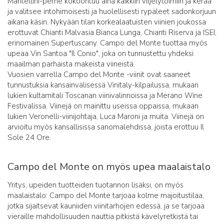
Mantellini-perhe kokoontuu aina kaikkiin viljelytoimiin ja kerää
ja valitsee intohimoisesti ja huolellisesti rypäleet sadonkorjuun
aikana käsin. Nykyään tilan korkealaatuisten viinien joukossa
erottuvat Chianti Malvasia Bianca Lunga, Chianti Riserva ja ISEI,
erinomainen Supertuscany. Campo del Monte tuottaa myös
upeaa Vin Santoa "Il Conio", joka on tunnustettu yhdeksi
maailman parhaista makeista viineistä.
Vuosien varrella Campo del Monte -viinit ovat saaneet
tunnustuksia kansainvälisessä Vinitaly-kilpailussa, mukaan
lukien kultamitali Toscanan viinivalinnoissa ja Merano Wine
Festivalissa. Viinejä on mainittu useissa oppaissa, mukaan
lukien Veronelli-viinijohtaja, Luca Maroni ja muita. Viinejä on
arvioitu myös kansallisissa sanomalehdissä, joista erottuu Il
Sole 24 Ore.
Campo del Monte on myös upea maalaistalo
Yritys, upeiden tuotteiden tuotannon lisäksi, on myös
maalaistalo: Campo del Monte tarjoaa kolme majoitustilaa,
jotka sijaitsevat kauniiden viinitarhojen edessä, ja se tarjoaa
vieraille mahdollisuuden nauttia pitkistä kävelyretkistä tai