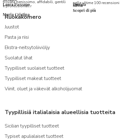
trovata benissimo, affidabili, gentili
nelle ultime 100 recensioni
Laura Pazzano
Donata
Silvia
e professionali.r
Scopri di più
Maria Cristina
Ruokakomero
Juustot
Pasta ja riisi
Ekstra-neitsytoliiviöljy
Suolatut lihat
Tyypilliset suolaiset tuotteet
Tyypilliset makeat tuotteet
Viinit, oluet ja väkevät alkoholijuomat
Tyypillisiä italialaisia alueellisia tuotteita
Sicilian tyypilliset tuotteet
Typiset apulialaiset tuotteet