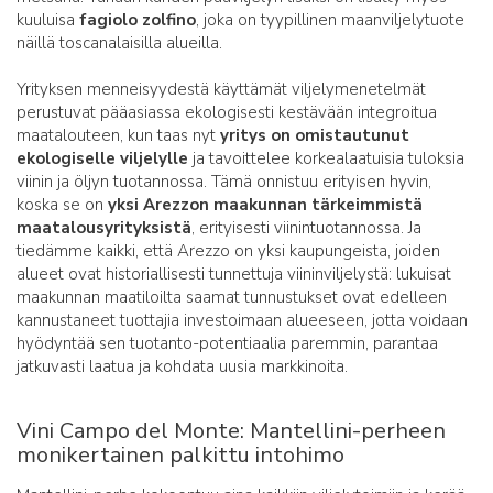
kuuluisa
fagiolo zolfino
, joka on tyypillinen maanviljelytuote
näillä toscanalaisilla alueilla.
Yrityksen menneisyydestä käyttämät viljelymenetelmät
perustuvat pääasiassa ekologisesti kestävään integroitua
maatalouteen, kun taas nyt
yritys on omistautunut
ekologiselle viljelylle
ja tavoittelee korkealaatuisia tuloksia
viinin ja öljyn tuotannossa. Tämä onnistuu erityisen hyvin,
koska se on
yksi Arezzon maakunnan tärkeimmistä
maatalousyrityksistä
, erityisesti viinintuotannossa. Ja
tiedämme kaikki, että Arezzo on yksi kaupungeista, joiden
alueet ovat historiallisesti tunnettuja viininviljelystä: lukuisat
maakunnan maatiloilta saamat tunnustukset ovat edelleen
kannustaneet tuottajia investoimaan alueeseen, jotta voidaan
hyödyntää sen tuotanto-potentiaalia paremmin, parantaa
jatkuvasti laatua ja kohdata uusia markkinoita.
Vini Campo del Monte: Mantellini-perheen
monikertainen palkittu intohimo