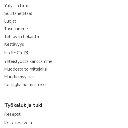
Yritys ja tiimi
Suurlähettiläät
Luojat
Tarinaamme
Tehtävän tiekartta
Kestävyys
Ho.Re.Ca.
Yhteistyössä kanssamme
Muodosta toimittajaksi
Muudu myyjäksi
Consiglia ad un amico
Työkalut ja tuki
Reseptit
Keskuspalvelu