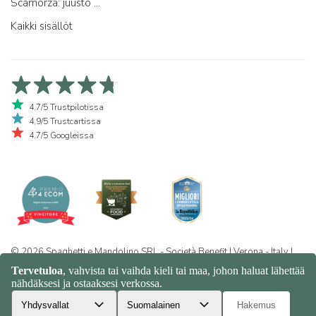
Scamorza: juusto ...
Kaikki sisällöt
4,7/5 Trustpilotissa
4,9/5 Trustcartissa
4,7/5 Googleissa
© 2026 Spaghetti e Mandolino SRL - Società Benefit | Verona - Italy |
+39 351 865 9444 | P.I. IT04913730232 | Certificazione BIO: IT-BIO-
016.380-0110744.2026.001 | REA VR-455804 |
Yksityisyys- ja
evästekäytäntö
|
Sitemap