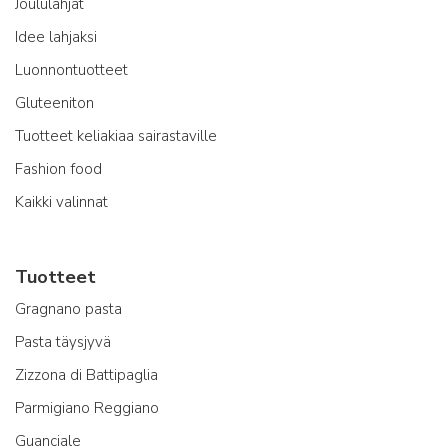
Joululahjat
Idee lahjaksi
Luonnontuotteet
Gluteeniton
Tuotteet keliakiaa sairastaville
Fashion food
Kaikki valinnat
Tuotteet
Gragnano pasta
Pasta täysjyvä
Zizzona di Battipaglia
Parmigiano Reggiano
Guanciale