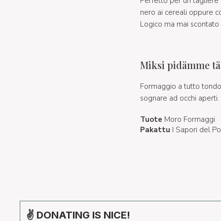
Perfetto per un taglier
nero ai cereali oppure co
Logico ma mai scontato l
Miksi pidämme täs
Formaggio a tutto tondo c
sognare ad occhi aperti.
Tuote
Moro Formaggi
Pakattu
I Sapori del Po
✌ DONATING IS NICE!