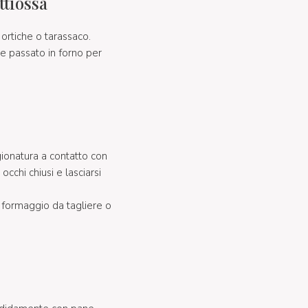
ttiössä
ortiche o tarassaco.
 e passato in forno per
gionatura a contatto con
cchi chiusi e lasciarsi
e formaggio da tagliere o