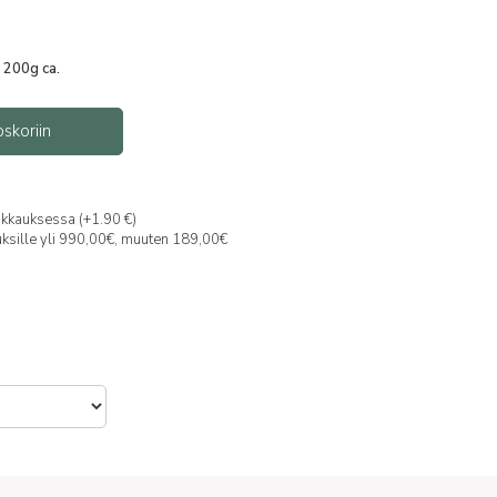
 200g ca.
oskoriin
akkauksessa (+1.90 €)
auksille yli 990,00€, muuten 189,00€