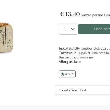
€
13,40
varten porzione da
Lisää ost
Tuote lähetetty lämpöeristetyssä p
Toimitus:
2 - 4 päivät, ilmainen til
Saatavuus:
Erinomainen
Allergiat:
latte
4.8 / 5