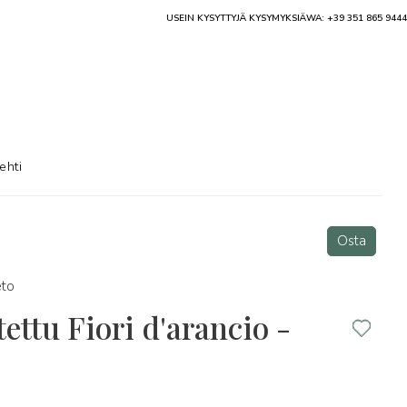
USEIN KYSYTTYJÄ KYSYMYKSIÄ
WA: +39 351 865 9444
ehti
Osta
to
tettu Fiori d'arancio -