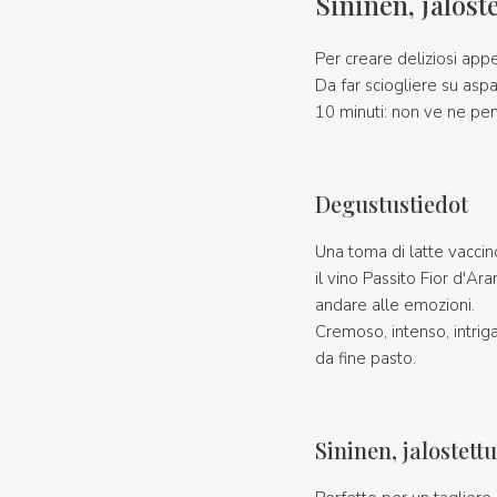
Sininen, jaloste
Per creare deliziosi app
Da far sciogliere su aspa
10 minuti: non ve ne pen
Degustustiedot
Una toma di latte vaccin
il vino Passito Fior d'A
andare alle emozioni.
Cremoso, intenso, intrig
da fine pasto.
Sininen, jalostett