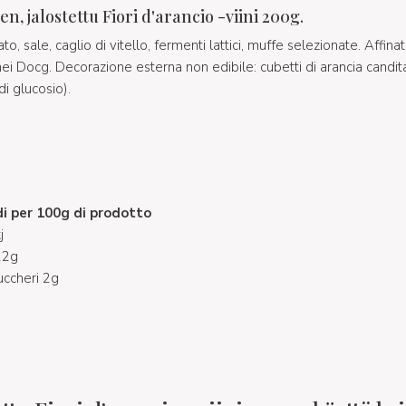
, jalostettu Fiori d'arancio -viini 200g.
to, sale, caglio di vitello, fermenti lattici, muffe selezionate. Affina
nei Docg. Decorazione esterna non edibile: cubetti di arancia candit
i glucosio).
di per 100g di prodotto
j
 22g
zuccheri 2g