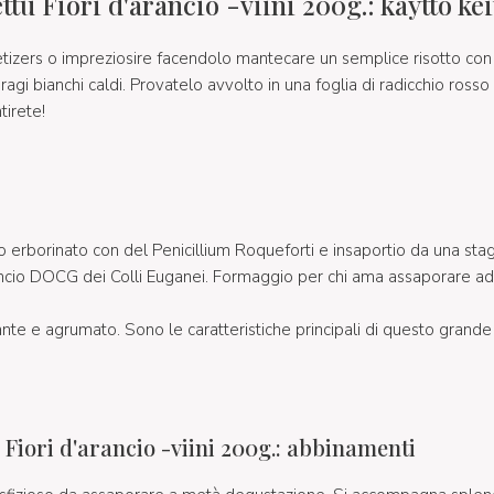
ttu Fiori d'arancio -viini 200g.: käyttö kei
etizers o impreziosire facendolo mantecare un semplice risotto con 
ragi bianchi caldi. Provatelo avvolto in una foglia di radicchio rosso
tirete!
o erborinato con del Penicillium Roqueforti e insaportio da una sta
rancio DOCG dei Colli Euganei. Formaggio per chi ama assaporare ad o
ante e agrumato. Sono le caratteristiche principali di questo grand
u Fiori d'arancio -viini 200g.: abbinamenti