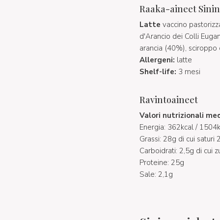
Raaka-aineet Sininen
Latte
vaccino pastorizza
d'Arancio dei Colli Euga
arancia (40%), sciroppo d
Allergeni:
latte
Shelf-life:
3 mesi
Ravintoaineet
Valori nutrizionali me
Energia: 362kcal / 1504k
Grassi: 28g di cui saturi
Carboidrati: 2,5g di cui 
Proteine: 25g
Sale: 2,1g