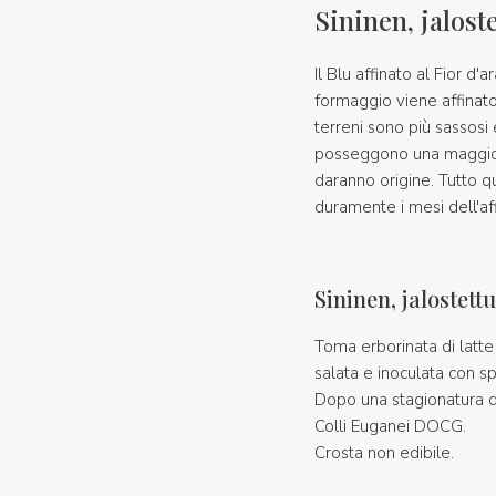
Sininen, jalost
Il Blu affinato al Fior d
formaggio viene affinato
terreni sono più sassosi
posseggono una maggior c
daranno origine. Tutto q
duramente i mesi dell'a
Sininen, jalostett
Toma erborinata di latt
salata e inoculata con s
Dopo una stagionatura di
Colli Euganei DOCG.
Crosta non edibile.