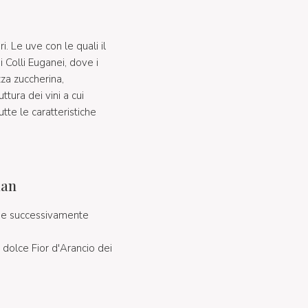
i. Le uve con le quali il
Colli Euganei, dove i
za zuccherina,
tura dei vini a cui
tte le caratteristiche
aan
a e successivamente
 dolce Fior d'Arancio dei