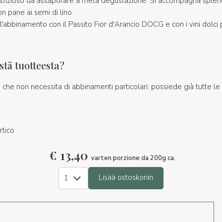
e sfizioso da assaporare a metà degustazione. Si accompagna spl
n pane ai semi di lino.
'abbinamento con il Passito Fior d'Arancio DOCG e con i vini dolci 
tä tuotteesta?
he non necessita di abbinamenti particolari: possiede già tutte le c
rtico
€
13,40
varten porzione da 200g ca.
Lisää ostoskoriin