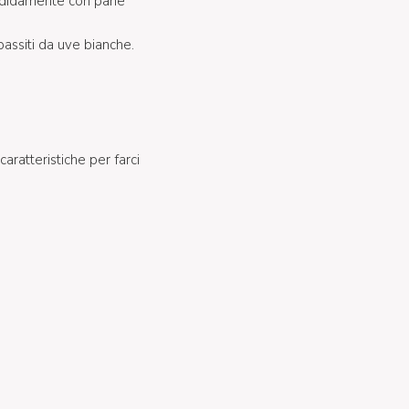
endidamente con pane
passiti da uve bianche.
aratteristiche per farci