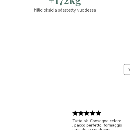
hiilidioksidia säästetty vuodessa
Tutto ok. Consegna celere
, pacco perfetto, formaggio
arrivato in condizioni