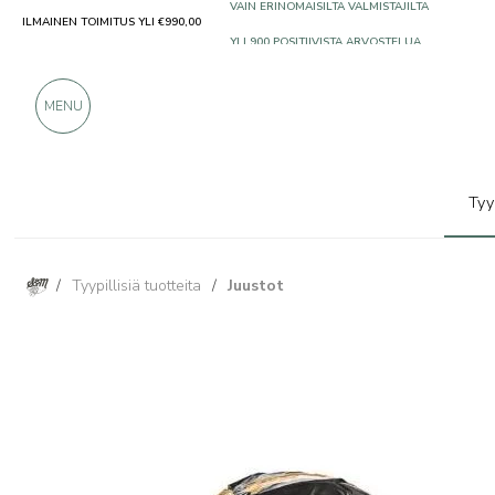
ILMAINEN TOIMITUS YLI €990,00
VAIN ERINOMAISILTA VALMISTAJILTA
YLI 900 POSITIIVISTA ARVOSTELUA
MENU
Tyy
/
Tyypillisiä tuotteita
/
Juustot