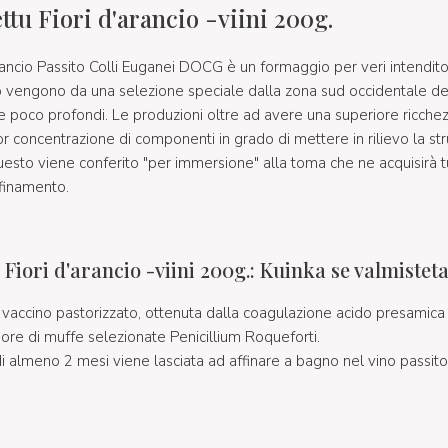
ettu Fiori d'arancio -viini 200g.
'arancio Passito Colli Euganei DOCG è un formaggio per veri intenditor
 vengono da una selezione speciale dalla zona sud occidentale dei 
 e poco profondi. Le produzioni oltre ad avere una superiore ricchez
oncentrazione di componenti in grado di mettere in rilievo la strut
uesto viene conferito "per immersione" alla toma che ne acquisirà tu
ffinamento.
u Fiori d'arancio -viini 200g.: Kuinka se valmistet
e vaccino pastorizzato, ottenuta dalla coagulazione acido presamic
pore di muffe selezionate Penicillium Roqueforti.
 almeno 2 mesi viene lasciata ad affinare a bagno nel vino passito