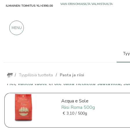
ILMAINEN TOIMITUS YLI €990,00
VAIN ERINOMAISILTA VALMISTAJILTA
YLI 900 POSITIIVISTA ARVOSTELUA
MENU
Tyy
/
Tyypillisiä tuotteita
/
Pasta ja riisi
Hei, valittu tuote ei ole tällä hetkellä saatavilla, 
Acqua e Sole
Riisi Roma 500g
€
3,10 / 500g