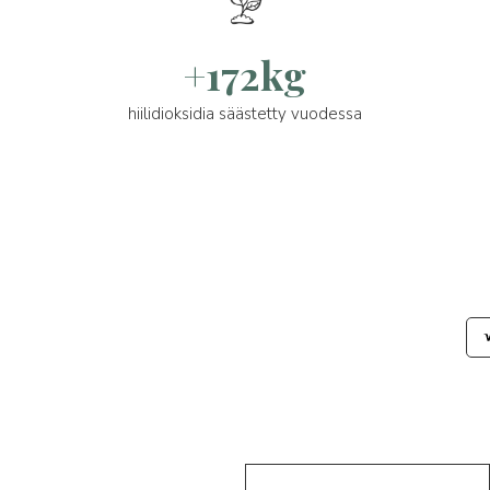
+172kg
hiilidioksidia säästetty vuodessa