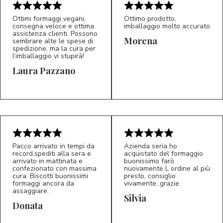
Ottimi formaggi vegani,
Ottimo prodotto,
consegna veloce e ottima
imballaggio molto accurato
assistenza clienti. Possono
Morena
sembrare alte le spese di
spedizione, ma la cura per
l’imballaggio vi stupirà!
Laura Pazzano
5/5
5/5
LP
M*
Pacco arrivato in tempi da
Azienda seria ho
record,spediti alla sera e
acquistato del formaggio
arrivato in mattinata e
buonissimo farò
confezionato con massima
nuovamente L ordine al più
cura. Biscotti buonissimi
presto, consiglio
formaggi ancora da
vivamente, grazie.
assaggiare.
Silvia
5/5
5/5
D*
S*
Donata