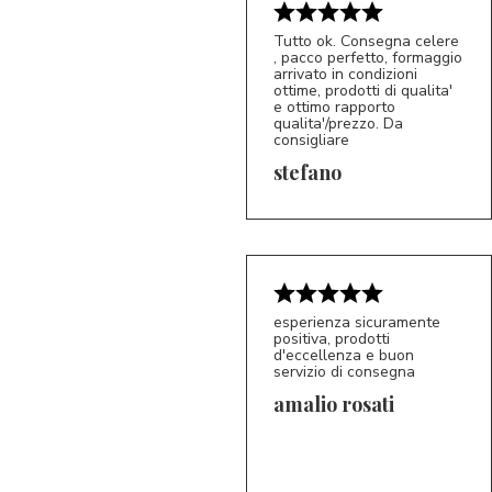
Tutto ok. Consegna celere
, pacco perfetto, formaggio
arrivato in condizioni
ottime, prodotti di qualita'
e ottimo rapporto
qualita'/prezzo. Da
consigliare
5/5
S*
stefano
esperienza sicuramente
positiva, prodotti
d'eccellenza e buon
servizio di consegna
amalio rosati
5/5
AR