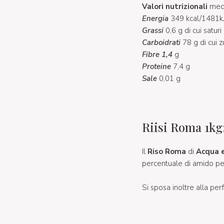
Valori nutrizionali
medi
Energia
349 kcal/1481k
Grassi
0,6 g di cui saturi
Carboidrati
78 g di cui z
Fibre 1,4
g
Proteine
7,4 g
Sale
0,01 g
Riisi Roma 1kg:
Il
Riso Roma
di
Acqua 
percentuale di amido pe
Si sposa inoltre alla pe