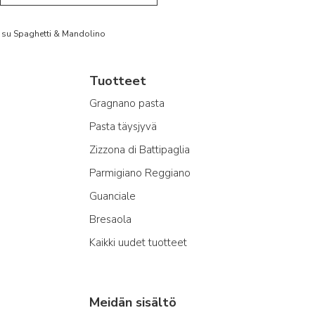
to su Spaghetti & Mandolino
Tuotteet
Gragnano pasta
Pasta täysjyvä
Zizzona di Battipaglia
Parmigiano Reggiano
Guanciale
Bresaola
Kaikki uudet tuotteet
Meidän sisältö