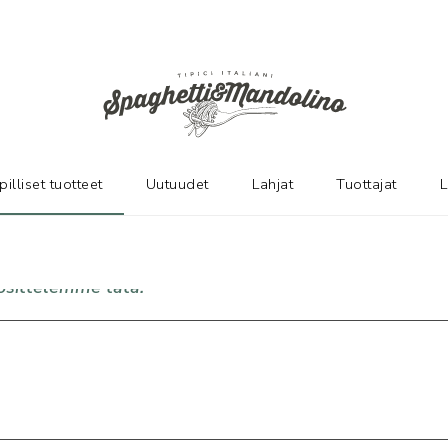
pilliset tuotteet
Uutuudet
Lahjat
Tuottajat
L
suosittelemme tätä!