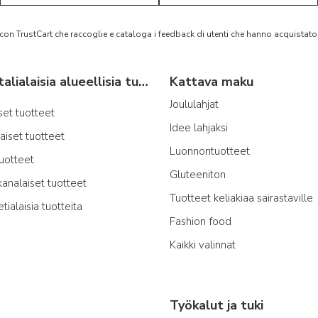
 con TrustCart che raccoglie e cataloga i feedback di utenti che hanno acquista
Tyypillisiä italialaisia alueellisia tuotteita
Kattava maku
Joululahjat
iset tuotteet
Idee lahjaksi
laiset tuotteet
Luonnontuotteet
tuotteet
Gluteeniton
kanalaiset tuotteet
Tuotteet keliakiaa sairastaville
etialaisia tuotteita
Fashion food
Kaikki valinnat
Työkalut ja tuki