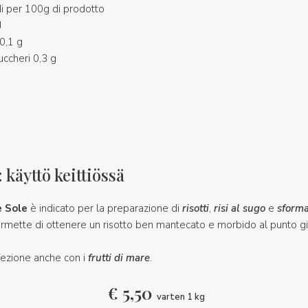
 per 100g di prodotto
J
 0,1 g
uccheri 0,3 g
 käyttö keittiössä
e Sole
è indicato per la preparazione di
risotti
,
risi al sugo
e
sforma
rmette di ottenere un risotto ben mantecato e morbido al punto gi
rfezione anche con i
frutti di mare
.
€
5,50
varten 1 kg