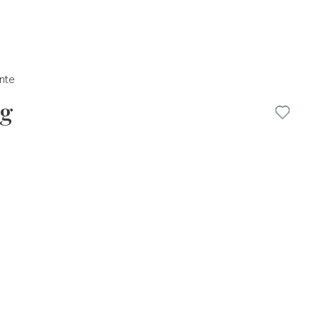
nte
kg