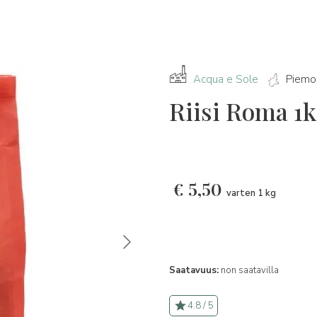
Acqua e Sole
Piemo
Riisi Roma 1
€
5,50
varten 1 kg
Saatavuus:
non saatavilla
4.8 / 5