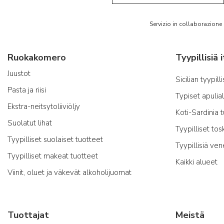
Servizio in collaborazione
Ruokakomero
Juustot
Sicilian tyypill
Pasta ja riisi
Typiset apulia
Ekstra-neitsytoliiviöljy
Koti-Sardinia 
Suolatut lihat
Tyypilliset tos
Tyypilliset suolaiset tuotteet
Tyypillisiä ven
Tyypilliset makeat tuotteet
Kaikki alueet
Viinit, oluet ja väkevät alkoholijuomat
Tuottajat
Meistä