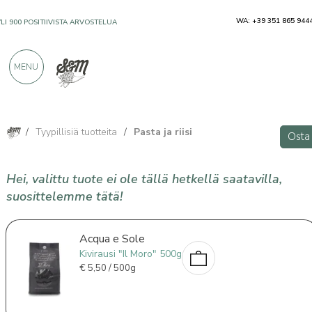
WA: +39 351 865 944
YLI 900 POSITIIVISTA ARVOSTELUA
MENU
/
Tyypillisiä tuotteita
/
Pasta ja riisi
Osta
Hei, valittu tuote ei ole tällä hetkellä saatavilla,
suosittelemme tätä!
Acqua e Sole
Kivirausi "Il Moro" 500g
€
5,50 / 500g