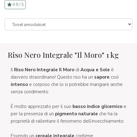
4.8 / 5
Riso Nero Integrale "Il Moro" 1 kg
Il
Riso Nero Integrale Il Moro
di
Acqua e Sole
è
davvero straordinario! Questo riso ha un
sapore
così
intenso
e corposo che lo si potrebbe mangiare anche
senza condimento.
È molto apprezzato per il suo
basso indice glicemico
e
per la presenza di un
pigmento naturale
che ha la
proprietà di rallentare il fenomeno dell’invecchiamento.
Essendo un
cereale integrale
contiene