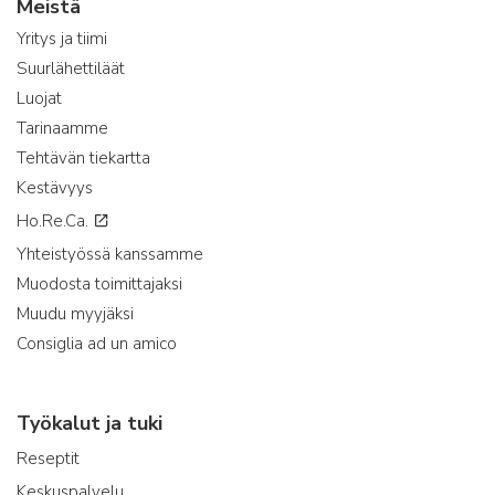
Meistä
Yritys ja tiimi
Suurlähettiläät
Luojat
Tarinaamme
Tehtävän tiekartta
Kestävyys
Ho.Re.Ca.
Yhteistyössä kanssamme
Muodosta toimittajaksi
Muudu myyjäksi
Consiglia ad un amico
Työkalut ja tuki
Reseptit
Keskuspalvelu