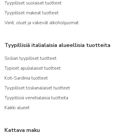
Tyypilliset suolaiset tuotteet
Tyypilliset makeat tuotteet
Viinit, oluet ja väkevät alkoholijuomat
Tyypillisiä italialaisia alueellisia tuotteita
Sicilian tyypilliset tuotteet
Typiset apulialaiset tuotteet
Koti-Sardinia tuotteet
Tyypilliset toskanalaiset tuotteet
Tyypillisiä venetialaisia tuotteita
Kaikki alueet
Kattava maku