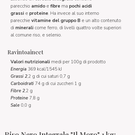
parecchio
amido
e
fibre
ma
pochi acidi
grassi
e
proteine
. Ha invece al suo interno
parecchie
vitamine del gruppo B
e un alto contenuto
di
minerali
come ferro, di livelli quattro volte superiori
al comune riso, e selenio.
Ravintoaineet
Valori nutrizionali
medi per 100g di prodotto
Energia
369 kcal/1545 kJ
Grassi 2
,2 g di cui saturi 0,7 g
Carboidrati
74 g di cui zuccheri 1 g
Fibre 2
,2 g
Proteine
7,8 g
Sale
0,0 g
Riso Nero Integrale "Il Moro" 1 kg: