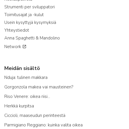
Strumenti per sviluppatori
Toimitusajat ja -kulut
Usein kysyttyjä kysymyksiä
Yhteystiedot
Anna Spaghetti & Mandolino
Network
Meidän sisältö
Nduja: tulinen makkara
Gorgonzola makea vai mausteinen?
Riso Venere: oikea riisi...
Herkkä kurpitsa
Ciccioli, maaseudun perinteestä
Parmigiano Reggiano: kuinka valita oikea