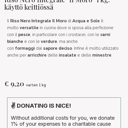
käyttö keittiössä
Il
Riso Nero Integrale Il Moro
di
Acqua e Sole
è
molto
versatile
in cucina dove si sposa alla perfezione
con il
pesce
, in particolare con i crostacei, con le
carni
bianche
e con le
verdure
, ma anche
con
formaggi
dal
sapore deciso
. Infine è molto utilizzato
anche per
arricchire
delle
insalate
e delle
minestre
.
€
9,20
varten 1 kg
✌ DONATING IS NICE!
Without additional costs for you, we donate
1% of your expenses to a charitable cause