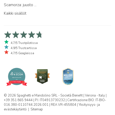
Scamorza: juusto ...
Kaikki sisällöt
4,7/5 Trustpilotissa
4,9/5 Trustcartissa
4,7/5 Googleissa
© 2026 Spaghetti e Mandolino SRL - Società Benefit | Verona - Italy |
+39 351 865 9444 | P.I. IT04913730232 | Certificazione BIO: IT-BIO-
016.380-0110744.2026.001 | REA VR-455804 |
Yksityisyys- ja
evästekäytäntö
|
Sitemap