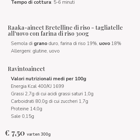
Tempo di cottura
: 5-6 minuti
Raaka-aineet Bretelline di riso - tagliatelle
all'uovo con farina di riso 300g
Semola di
grano
duro, farina di riso 19%,
uovo
18%
Allergeni: glutine, uovo
Ravintoaineet
Valori nutrizionali medi per 100g
Energia Kcal 400/KJ 1699
Grassi 2,7g di cui acidi grassi saturi 1,0g
Carboidrati 80,0g di cui zuccheri 1,7g
Proteine 14,0g
Sale 0,15g
€
7,50
varten 300g