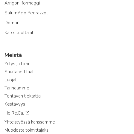
Arrigoni formaggi
Salumificio Pedrazzoli
Domori
Kaikki tuottajat
Meistä
Yritys ja tiimi
Suurlähettiläät
Luojat
Tarinaamme
Tehtävän tiekartta
Kestävyys
Ho.Re.Ca.
Yhteistyössä kanssamme
Muodosta toimittajaksi