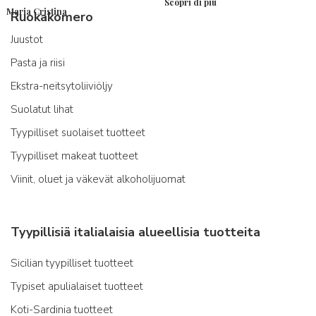
Scopri di più
Maria Cristina
Ruokakomero
Juustot
Pasta ja riisi
Ekstra-neitsytoliiviöljy
Suolatut lihat
Tyypilliset suolaiset tuotteet
Tyypilliset makeat tuotteet
Viinit, oluet ja väkevät alkoholijuomat
Tyypillisiä italialaisia alueellisia tuotteita
Sicilian tyypilliset tuotteet
Typiset apulialaiset tuotteet
Koti-Sardinia tuotteet