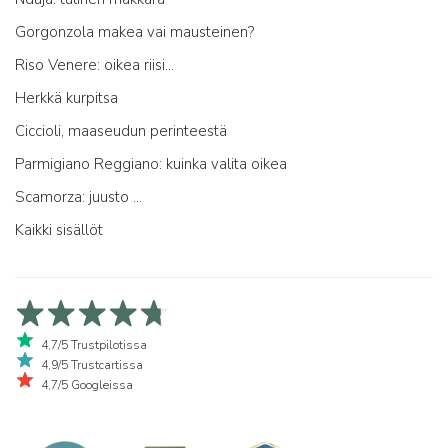
Gorgonzola makea vai mausteinen?
Riso Venere: oikea riisi...
Herkkä kurpitsa
Ciccioli, maaseudun perinteestä
Parmigiano Reggiano: kuinka valita oikea
Scamorza: juusto ...
Kaikki sisällöt
4,7/5 Trustpilotissa
4,9/5 Trustcartissa
4,7/5 Googleissa