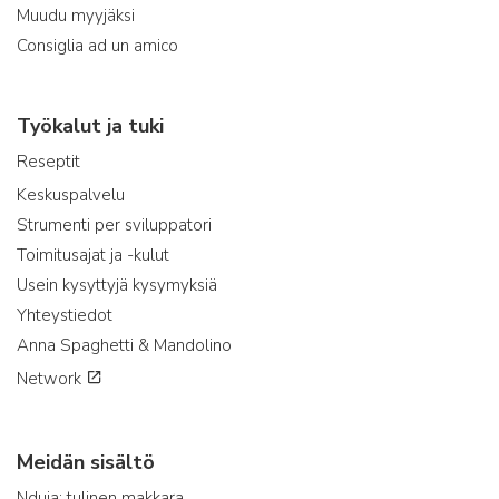
Muudu myyjäksi
Consiglia ad un amico
Työkalut ja tuki
Reseptit
Keskuspalvelu
Strumenti per sviluppatori
Toimitusajat ja -kulut
Usein kysyttyjä kysymyksiä
Yhteystiedot
Anna Spaghetti & Mandolino
Network
Meidän sisältö
Nduja: tulinen makkara