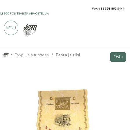
WA: +39 351 865 9444
YLI 900 POSITIIVISTA ARVOSTELUA
MENU
/
Tyypillisiä tuotteita
/
Pasta ja riisi
Bretelline di riso - tagliatelle all'uovo con farina di riso 300g
Osta
Osta