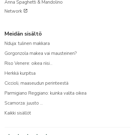
Anna Spaghetti & Mandolino
Network
Meidän sisältö
Nduja: tulinen makkara
Gorgonzola makea vai mausteinen?
Riso Venere: oikea riisi...
Herkkä kurpitsa
Ciccioli, maaseudun perinteestä
Parmigiano Reggiano: kuinka valita oikea
Scamorza: juusto ...
Kaikki sisällöt