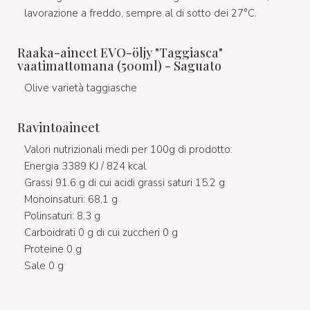
lavorazione a freddo, sempre al di sotto dei 27°C.
Raaka-aineet EVO-öljy "Taggiasca"
vaatimattomana (500ml) - Saguato
Olive varietà taggiasche
Ravintoaineet
Valori nutrizionali medi per 100g di prodotto:
Energia 3389 KJ / 824 kcal
Grassi 91.6 g di cui acidi grassi saturi 15.2 g
Monoinsaturi: 68,1 g
Polinsaturi: 8,3 g
Carboidrati 0 g di cui zuccheri 0 g
Proteine 0 g
Sale 0 g