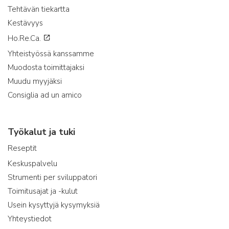
Tehtävän tiekartta
Kestävyys
Ho.Re.Ca.
Yhteistyössä kanssamme
Muodosta toimittajaksi
Muudu myyjäksi
Consiglia ad un amico
Työkalut ja tuki
Reseptit
Keskuspalvelu
Strumenti per sviluppatori
Toimitusajat ja -kulut
Usein kysyttyjä kysymyksiä
Yhteystiedot