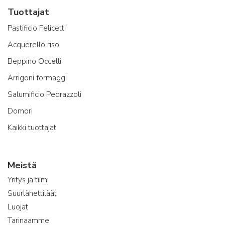
Tuottajat
Pastificio Felicetti
Acquerello riso
Beppino Occelli
Arrigoni formaggi
Salumificio Pedrazzoli
Domori
Kaikki tuottajat
Meistä
Yritys ja tiimi
Suurlähettiläät
Luojat
Tarinaamme