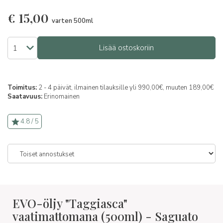
€
15,00
varten 500ml
Lisää ostoskoriin
Toimitus:
2 - 4 päivät, ilmainen tilauksille yli 990,00€, muuten 189,00€
Saatavuus:
Erinomainen
4.8 / 5
EVO-öljy "Taggiasca"
vaatimattomana (500ml) - Saguato