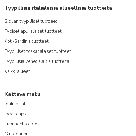
Tyypillisiä italialaisia alueellisia tuotteita
Sicilian tyypilliset tuotteet
Typiset apulialaiset tuotteet
Koti-Sardinia tuotteet
Tyypilliset toskanalaiset tuotteet
Tyypillisiä venetialaisia tuotteita
Kaikki alueet
Kattava maku
Joululahjat
Idee lahjaksi
Luonnontuotteet
Gluteeniton