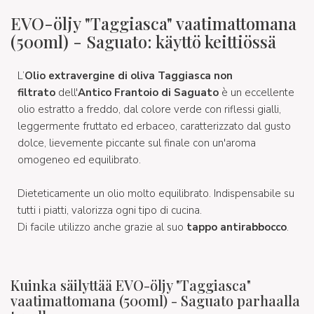
EVO-öljy "Taggiasca" vaatimattomana
(500ml) - Saguato: käyttö keittiössä
L’
Olio extravergine di oliva Taggiasca non
filtrato
dell'
Antico Frantoio di Saguato
è un eccellente
olio estratto a freddo, dal colore verde con riflessi gialli,
leggermente fruttato ed erbaceo, caratterizzato dal gusto
dolce, lievemente piccante sul finale con un'aroma
omogeneo ed equilibrato.
Dieteticamente un olio molto equilibrato. Indispensabile su
tutti i piatti, valorizza ogni tipo di cucina.
Di facile utilizzo anche grazie al suo
tappo antirabbocco
.
Kuinka säilyttää EVO-öljy "Taggiasca"
vaatimattomana (500ml) - Saguato parhaalla