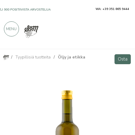
WA: +39 351 865 9444
YLI 900 POSITIIVISTA ARVOSTELUA
MENU
/
Tyypillisiä tuotteita
/
Öljy ja etikka
EVO-öljy "Taggiasca" vaatimattomana (500ml) - Saguato
Osta
Osta