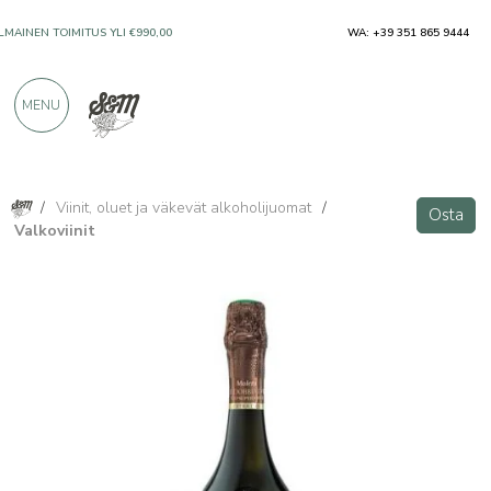
WA: +39 351 865 9444
ILMAINEN TOIMITUS YLI €990,00
MENU
VAIN ERINOMAISILTA VALMISTAJILTA
YLI 900 POSITIIVISTA ARVOSTELUA
/
Viinit, oluet ja väkevät alkoholijuomat
/
Osta
Valkoviinit