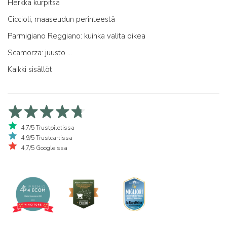
Herkkä kurpitsa
Ciccioli, maaseudun perinteestä
Parmigiano Reggiano: kuinka valita oikea
Scamorza: juusto ...
Kaikki sisällöt
4,7/5 Trustpilotissa
4,9/5 Trustcartissa
4,7/5 Googleissa