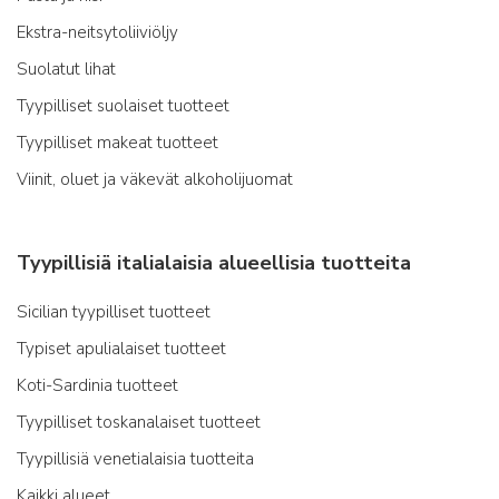
Ekstra-neitsytoliiviöljy
Suolatut lihat
Tyypilliset suolaiset tuotteet
Tyypilliset makeat tuotteet
Viinit, oluet ja väkevät alkoholijuomat
Tyypillisiä italialaisia alueellisia tuotteita
Sicilian tyypilliset tuotteet
Typiset apulialaiset tuotteet
Koti-Sardinia tuotteet
Tyypilliset toskanalaiset tuotteet
Tyypillisiä venetialaisia tuotteita
Kaikki alueet