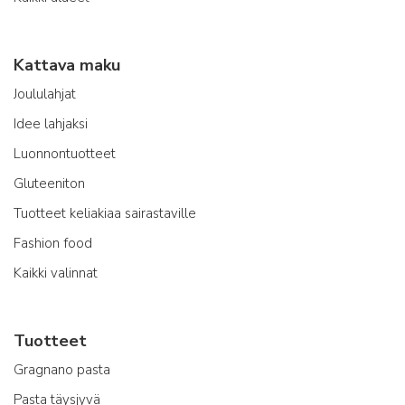
Kattava maku
Joululahjat
Idee lahjaksi
Luonnontuotteet
Gluteeniton
Tuotteet keliakiaa sairastaville
Fashion food
Kaikki valinnat
Tuotteet
Gragnano pasta
Pasta täysjyvä