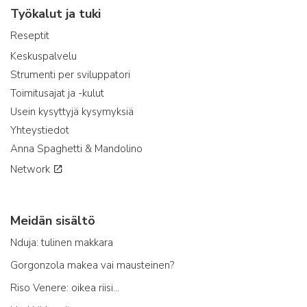
Työkalut ja tuki
Reseptit
Keskuspalvelu
Strumenti per sviluppatori
Toimitusajat ja -kulut
Usein kysyttyjä kysymyksiä
Yhteystiedot
Anna Spaghetti & Mandolino
Network
Meidän sisältö
Nduja: tulinen makkara
Gorgonzola makea vai mausteinen?
Riso Venere: oikea riisi...