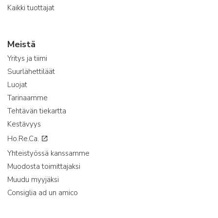
Kaikki tuottajat
Meistä
Yritys ja tiimi
Suurlähettiläät
Luojat
Tarinaamme
Tehtävän tiekartta
Kestävyys
Ho.Re.Ca.
Yhteistyössä kanssamme
Muodosta toimittajaksi
Muudu myyjäksi
Consiglia ad un amico