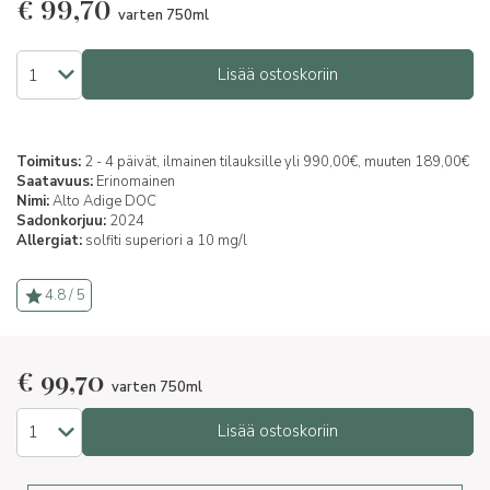
€
99,70
varten 750ml
Lisää ostoskoriin
Toimitus:
2 - 4 päivät, ilmainen tilauksille yli 990,00€, muuten 189,00€
Saatavuus:
Erinomainen
Nimi:
Alto Adige DOC
Sadonkorjuu:
2024
Allergiat:
solfiti superiori a 10 mg/l
4.8 / 5
€
99,70
varten 750ml
Lisää ostoskoriin