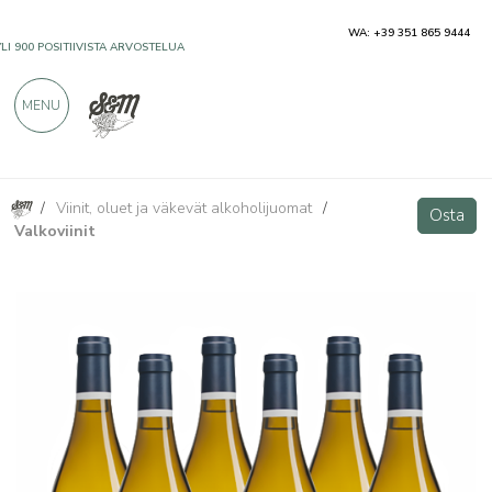
WA: +39 351 865 9444
YLI 900 POSITIIVISTA ARVOSTELUA
MENU
/
Viinit, oluet ja väkevät alkoholijuomat
/
Goldmuskateller Südtirol Doc - Klaus Lentsch
VIP
Osta
Osta
Valkoviinit