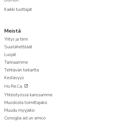
Kaikki tuottajat
Meistä
Yritys ja tiimi
Suurlähettiläät
Luojat
Tarinaamme
Tehtävän tiekartta
Kestävyys
Ho.Re.Ca.
Yhteistyössä kanssamme
Muodosta toimittajaksi
Muudu myyjäksi
Consiglia ad un amico