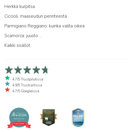
Herkkä kurpitsa
Ciccioli, maaseudun perinteestä
Parmigiano Reggiano: kuinka valita oikea
Scamorza: juusto ...
Kaikki sisällöt
4,7/5 Trustpilotissa
4,9/5 Trustcartissa
4,7/5 Googleissa