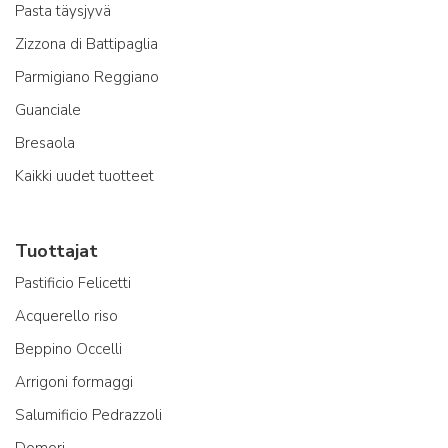
Pasta täysjyvä
Zizzona di Battipaglia
Parmigiano Reggiano
Guanciale
Bresaola
Kaikki uudet tuotteet
Tuottajat
Pastificio Felicetti
Acquerello riso
Beppino Occelli
Arrigoni formaggi
Salumificio Pedrazzoli
Domori