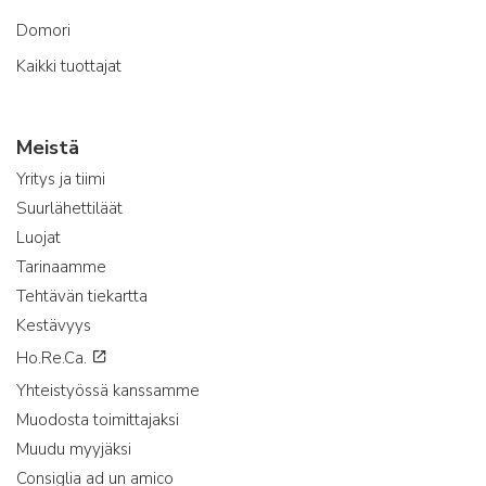
Domori
Kaikki tuottajat
Meistä
Yritys ja tiimi
Suurlähettiläät
Luojat
Tarinaamme
Tehtävän tiekartta
Kestävyys
Ho.Re.Ca.
Yhteistyössä kanssamme
Muodosta toimittajaksi
Muudu myyjäksi
Consiglia ad un amico