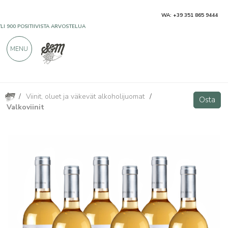
WA: +39 351 865 9444
YLI 900 POSITIIVISTA ARVOSTELUA
MENU
/
Viinit, oluet ja väkevät alkoholijuomat
/
Argentèo Vermentino Toscana IGT - 6 bottiglie - Podere Casina
Osta
Osta
Valkoviinit