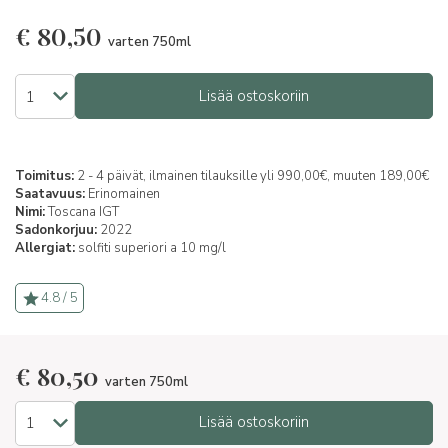
€
80,50
varten 750ml
Lisää ostoskoriin
Toimitus:
2 - 4 päivät, ilmainen tilauksille yli 990,00€, muuten 189,00€
Saatavuus:
Erinomainen
Nimi:
Toscana IGT
Sadonkorjuu:
2022
Allergiat:
solfiti superiori a 10 mg/l
4.8 / 5
€
80,50
varten 750ml
Lisää ostoskoriin