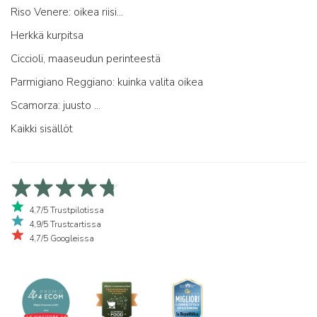
Riso Venere: oikea riisi...
Herkkä kurpitsa
Ciccioli, maaseudun perinteestä
Parmigiano Reggiano: kuinka valita oikea
Scamorza: juusto ...
Kaikki sisällöt
4,7/5 Trustpilotissa
4,9/5 Trustcartissa
4,7/5 Googleissa