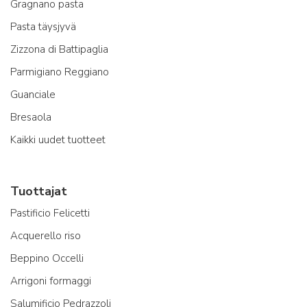
Gragnano pasta
Pasta täysjyvä
Zizzona di Battipaglia
Parmigiano Reggiano
Guanciale
Bresaola
Kaikki uudet tuotteet
Tuottajat
Pastificio Felicetti
Acquerello riso
Beppino Occelli
Arrigoni formaggi
Salumificio Pedrazzoli