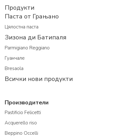
Продукти
Паста от Грањано
Цялостна паста
Зизона ди Батипаля
Parmigiano Reggiano
Гуанчале
Bresaola
Всички нови продукти
Производители
Pastificio Felicetti
Acquerello riso
Beppino Occelli