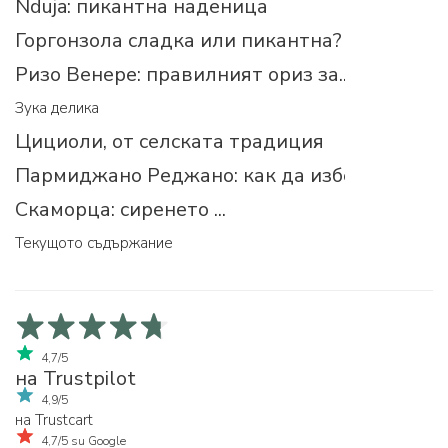
Nduja: пикантна наденица
Горгонзола сладка или пикантна?
Ризо Венере: правилният ориз за...
Зука делика
Цициоли, от селската традиция
Пармиджано Реджано: как да изберем прав
Скаморца: сиренето ...
Текущото съдържание
4,7/5
на Trustpilot
4,9/5
на Trustcart
4,7/5 su Google