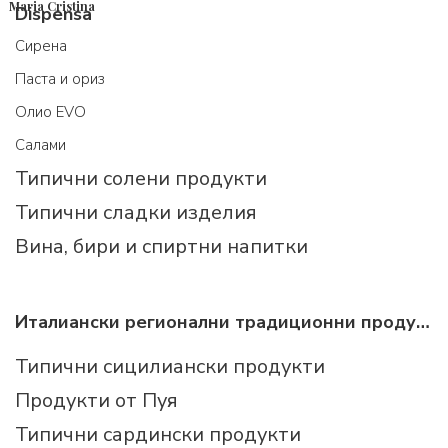
Maria Cristina
Dispensa
Cирена
Паста и ориз
Олио EVO
Салами
Типични солени продукти
Типични сладки изделия
Вина, бири и спиртни напитки
Италиански регионални традиционни продукти
Типични сицилиански продукти
Продукти от Пуя
Типични сардински продукти