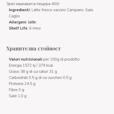
Зрял кашкавал в пещера 400г
Ingredienti
: Latte fresco vaccino Campano, Sale,
Caglio
Allergeni
:
latte
Shelf Life
: 6 mesi
Хранителна стойност
Valori nutrizionali
per 100g di prodotto
Energia 1572 kj / 379 kcal
Grassi 38 g di cui saturi 31 g
Carboidrati 0,5 g di cui zuccheri 0,5 g
Proteine 24,5 g
Fibre 0 g
Sale 1,0 g