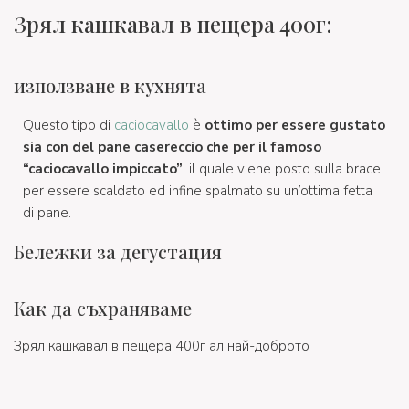
Зрял кашкавал в пещера 400г:
използване в кухнята
Questo tipo di
caciocavallo
è
ottimo per essere gustato
sia con del pane casereccio che per il famoso
“caciocavallo impiccato”
, il quale viene posto sulla brace
per essere scaldato ed infine spalmato su un’ottima fetta
di pane.
Бележки за дегустация
Как да съхраняваме
Зрял кашкавал в пещера 400г ал най-доброто