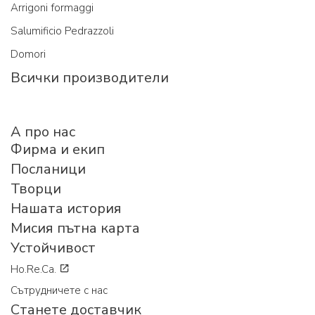
Arrigoni formaggi
Salumificio Pedrazzoli
Domori
Всички производители
A про нас
Фирма и екип
Посланици
Творци
Нашата история
Мисия пътна карта
Устойчивост
Ho.Re.Ca.
Сътрудничете с нас
Станете доставчик