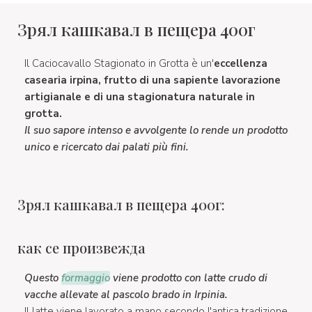
Зрял кашкавал в пещера 400г
Il Caciocavallo Stagionato in Grotta è un'
eccellenza
casearia irpina, frutto di una sapiente lavorazione
artigianale e di una stagionatura naturale in
grotta.
Il suo sapore intenso e avvolgente lo rende un prodotto
unico e ricercato dai palati più fini.
Зрял кашкавал в пещера 400г:
как се произвежда
Questo
formaggio
viene prodotto con latte crudo di
vacche allevate al pascolo brado in Irpinia.
Il latte viene lavorato a mano secondo l'antica tradizione