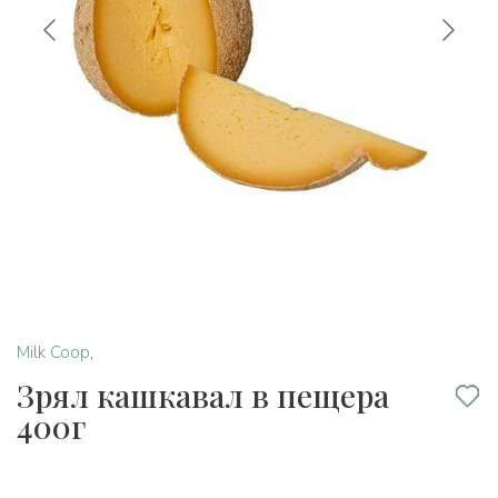
Milk Coop
,
Зрял кашкавал в пещера
400г