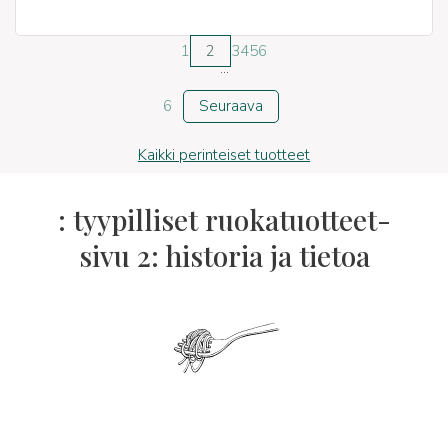
1
2
3
4
5
6
...
6
Seuraava
Kaikki perinteiset tuotteet
: tyypilliset ruokatuotteet-
sivu 2: historia ja tietoa