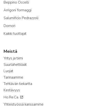
Beppino Occelli
Arrigoni formaggi
Salumificio Pedrazzoli
Domori
Kaikki tuottajat
Meistä
Yritys ja tiimi
Suurlähettiläät
Luojat
Tarinaamme
Tehtävän tiekartta
Kestävyys
Ho.Re.Ca.
Yhteistyössä kanssamme