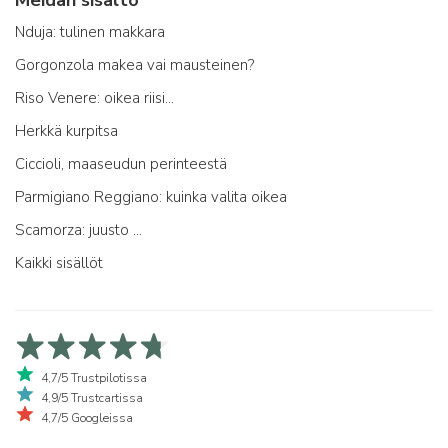
Meidän sisältö
Nduja: tulinen makkara
Gorgonzola makea vai mausteinen?
Riso Venere: oikea riisi...
Herkkä kurpitsa
Ciccioli, maaseudun perinteestä
Parmigiano Reggiano: kuinka valita oikea
Scamorza: juusto ...
Kaikki sisällöt
4,7/5 Trustpilotissa
4,9/5 Trustcartissa
4,7/5 Googleissa