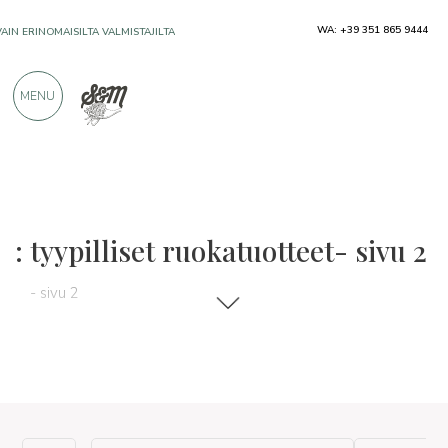
WA: +39 351 865 9444
VAIN ERINOMAISILTA VALMISTAJILTA
MENU
YLI 900 POSITIIVISTA ARVOSTELUA
: tyypilliset ruokatuotteet- sivu 2
- sivu 2