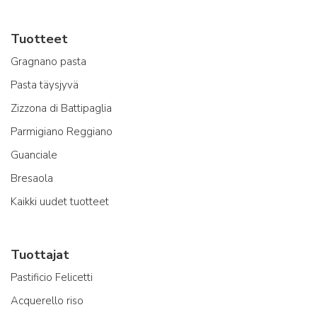
Tuotteet
Gragnano pasta
Pasta täysjyvä
Zizzona di Battipaglia
Parmigiano Reggiano
Guanciale
Bresaola
Kaikki uudet tuotteet
Tuottajat
Pastificio Felicetti
Acquerello riso