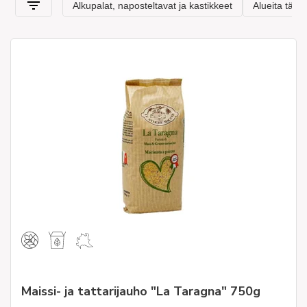
Maissi- ja tattarijauho "La Taragna" 750g