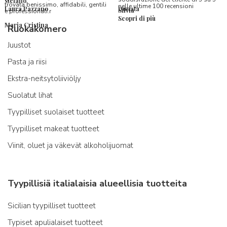
stefano
trovata benissimo, affidabili, gentili
nelle ultime 100 recensioni
Laura Pazzano
Donata
Silvia
e professionali.r
Scopri di più
Maria Cristina
Ruokakomero
Juustot
Pasta ja riisi
Ekstra-neitsytoliiviöljy
Suolatut lihat
Tyypilliset suolaiset tuotteet
Tyypilliset makeat tuotteet
Viinit, oluet ja väkevät alkoholijuomat
Tyypillisiä italialaisia alueellisia tuotteita
Sicilian tyypilliset tuotteet
Typiset apulialaiset tuotteet