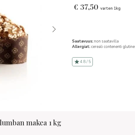
€
37,50
varten 1kg
Saatavuus:
non saatavilla
Allergiat:
cereali contenenti glutine
4.8 / 5
olumban makea 1 kg