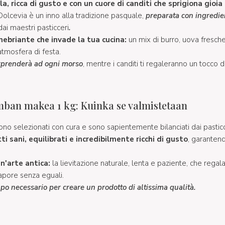
a, ricca di gusto e con un cuore di canditi che sprigiona gioia
Dolcevia è un inno alla tradizione pasquale,
preparata con ingredie
ai maestri pasticceri
.
ebriante che invade la tua cucina:
un mix di burro, uova fresche
'atmosfera di festa.
orprenderà ad ogni morso
,
mentre i canditi ti regaleranno un tocco d
mban makea 1 kg: Kuinka se valmistetaan
i sono selezionati con cura e sono sapientemente bilanciati dai pastic
ti sani, equilibrati e incredibilmente ricchi di gusto
, garantend
n'arte antica:
la lievitazione naturale, lenta e paziente, che rega
apore senza eguali.
empo necessario per creare un prodotto di altissima qualità.