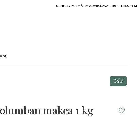
USEIN KYSYTTYJÄ KYSYMYKSIÄ
WA: +39 351 865 9444
ehti
Osta
Kolumban makea 1 kg