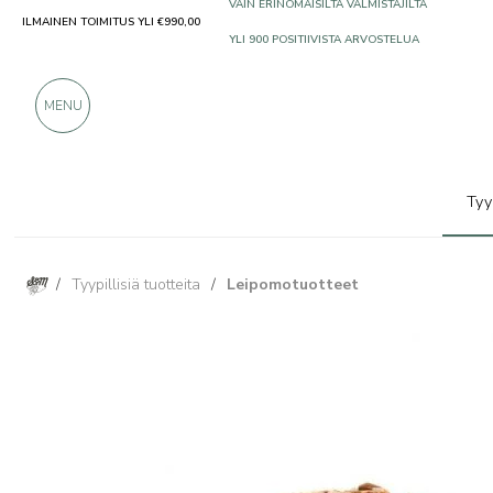
ILMAINEN TOIMITUS YLI €990,00
VAIN ERINOMAISILTA VALMISTAJILTA
YLI 900 POSITIIVISTA ARVOSTELUA
MENU
Tyy
/
Tyypillisiä tuotteita
/
Leipomotuotteet