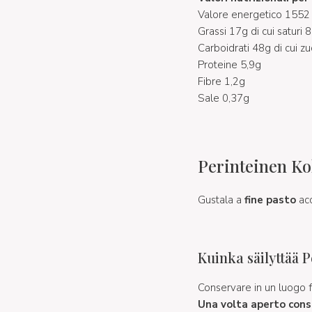
Valore energetico 1552 
Grassi 17g di cui saturi 
Carboidrati 48g di cui z
Proteine 5,9g
Fibre 1,2g
Sale 0,37g
Perinteinen Ko
Gustala a
fine pasto
ac
Kuinka säilyttää 
Conservare in un luogo fr
Una volta aperto cons