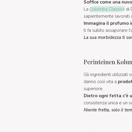
Soffice come una nuvol
La
Colomba Classica
di 
sapientemente lavorati d
Immagina il profumo in
ti fa subito assaporare l
La sua morbidezza ti s
Perinteinen Kolu
Gli ingredienti utilizzat
danno così vita a
prodot
superiore.
Dietro ogni fetta c'è u
consistenza unica e un s
Niente fretta, solo il t