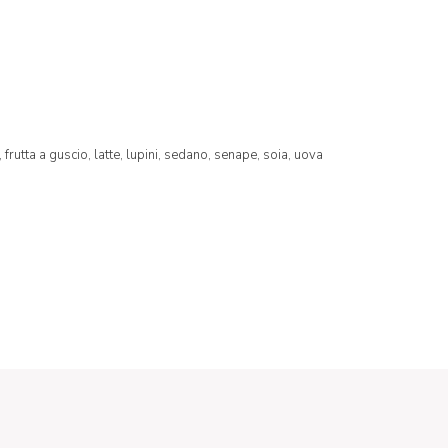
,
frutta a guscio,
latte,
lupini,
sedano,
senape,
soia,
uova