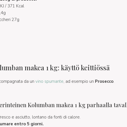
KJ / 371 Kcal
8,4g
uccheri 27g
lumban makea 1 kg: käyttö keittiössä
compagnata da un
vino spumante
, ad esempio un
Prosecco
.
Perinteinen Kolumban makea 1 kg parhaalla taval
esco e asciutto, lontano da fonti di calore.
umare entro 5 giorni.