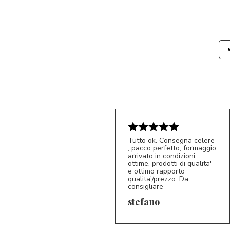
Tutto ok. Consegna celere
, pacco perfetto, formaggio
arrivato in condizioni
ottime, prodotti di qualita'
e ottimo rapporto
qualita'/prezzo. Da
consigliare
5/5
S*
stefano