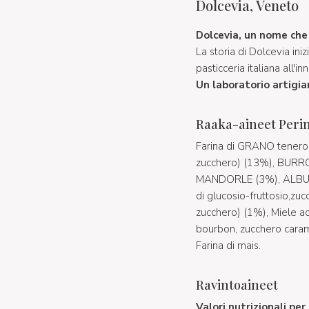
Dolcevia, Veneto
Dolcevia, un nome che 
La storia di Dolcevia iniz
pasticceria italiana all'i
Un laboratorio artigia
Raaka-aineet Peri
Farina di GRANO tenero (t
zucchero) (13%), BURRO,
MANDORLE (3%), ALBUME,
di glucosio-fruttosio,zuc
zucchero) (1%), Miele aca
bourbon, zucchero carame
Farina di mais.
Ravintoaineet
Valori nutrizionali pe