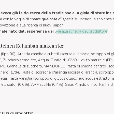
evoca già la dolcezza della tradizione e la gioia di stare ins
ia con la voglia di c
reare qualcosa di speciale
, unendo la sapienza a
nnovazione e alla ricerca di nuovi sapori.
nale nato dall'esperienza dei
...
Vai alla scheda del produttore.
nteinen Kolumban makea 1 kg
ipo 00), Arancia candita a cubetti (scorza di arancia, sciroppo di gl
 Zucchero semolato, Acqua, Tuorlo d'UOVO, Lievito naturale (FRU
 Granella di zucchero, MANDORLE, Pasta di limone candito (scor
chero) (1%), Pasta di scorzone d'arancia (scorza di arancia, sciroppo 
cia, Pasta vaniglia (sciroppo di glucosio,zucchero,acqua,estratto na
llizzato) (0,6%), ARMELLINE (0,4%), Sale, Amido di riso, Farina d
r 100g di prodotto: