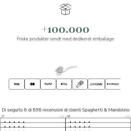
+100.000
Friske produkter sendt med dedikeret emballage
Di seguito 8 di 898 recensioni di clienti Spaghetti & Mandolino
5/5
5/5
S*
AR
5/5
5/5
LP
D*
5/5
5/5
M*
S*
5/5
Tutto ok. Consegna celere , pacco
esperienza sicuramente positiva,
MC