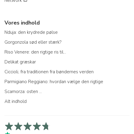
Network
Vores indhold
Nduja: den krydrede pølse
Gorgonzola sød eller stærk?
Riso Venere: den rigtige ris til...
Delikat græskar
Ciccioli, fra traditionen fra bøndernes verden
Parmigiano Reggiano: hvordan vælge den rigtige
Scamorza: osten ...
Alt indhold