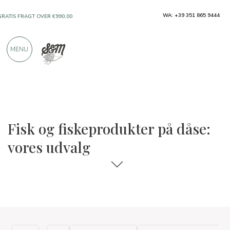
GRATIS FRAGT OVER €990,00
WA: +39 351 865 9444
KUN PRODUKTER FRA FREMRAGENDE
MENU
PRODUCENTER
OVER 900 POSITIVE ANMELDELSER
Fisk og fiskeprodukter på dåse:
vores udvalg