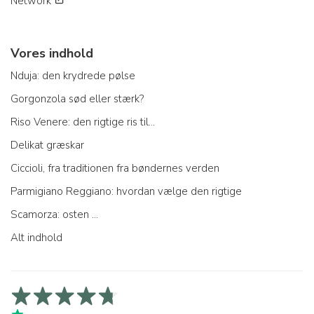
Network
Vores indhold
Nduja: den krydrede pølse
Gorgonzola sød eller stærk?
Riso Venere: den rigtige ris til...
Delikat græskar
Ciccioli, fra traditionen fra bøndernes verden
Parmigiano Reggiano: hvordan vælge den rigtige
Scamorza: osten ...
Alt indhold