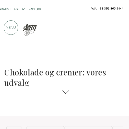
WA: +39 351 865 9444
GRATIS FRAGT OVER €990,00
KUN PRODUKTER FRA FREMRAGENDE
MENU
PRODUCENTER
OVER 900 POSITIVE ANMELDELSER
Chokolade og cremer: vores
udvalg