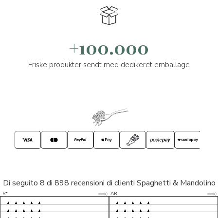
+100.000
Friske produkter sendt med dedikeret emballage
Di seguito 8 di 898 recensioni di clienti Spaghetti & Mandolino
5/5
5/5
S*
AR
5/5
5/5
LP
D*
5/5
5/5
M*
S*
5/5
Tutto ok. Consegna celere , pacco
esperienza sicuramente positiva,
MC