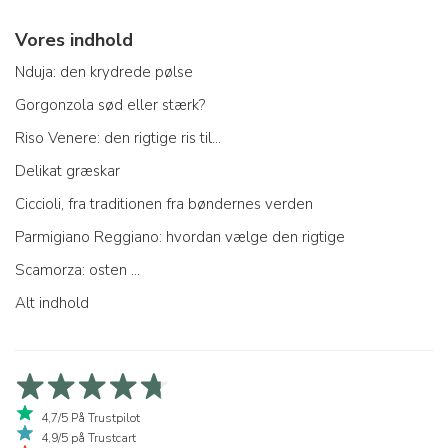
Vores indhold
Nduja: den krydrede pølse
Gorgonzola sød eller stærk?
Riso Venere: den rigtige ris til...
Delikat græskar
Ciccioli, fra traditionen fra bøndernes verden
Parmigiano Reggiano: hvordan vælge den rigtige
Scamorza: osten ...
Alt indhold
4,7/5 På Trustpilot
4,9/5 på Trustcart