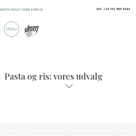
WA: +39 351 865 9444
GRATIS FRAGT OVER €990,00
KUN PRODUKTER FRA FREMRAGENDE
MENU
PRODUCENTER
OVER 900 POSITIVE ANMELDELSER
Pasta og ris: vores udvalg