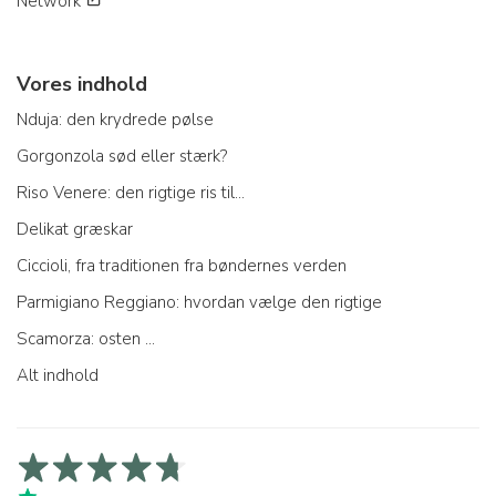
Network
Vores indhold
Nduja: den krydrede pølse
Gorgonzola sød eller stærk?
Riso Venere: den rigtige ris til...
Delikat græskar
Ciccioli, fra traditionen fra bøndernes verden
Parmigiano Reggiano: hvordan vælge den rigtige
Scamorza: osten ...
Alt indhold