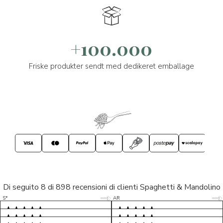
+100.000
Friske produkter sendt med dedikeret emballage
Di seguito 8 di 898 recensioni di clienti Spaghetti & Mandolino
5/5
5/5
S*
AR
5/5
5/5
LP
D*
5/5
5/5
M*
S*
5/5
Tutto ok. Consegna celere , pacco
esperienza sicuramente positiva,
MC