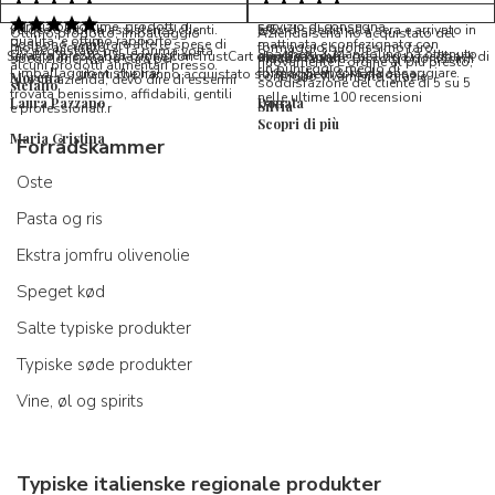
perfetto, formaggio arrivato in
prodotti d'eccellenza e buon
Ottimi formaggi vegani, consegna
Pacco arrivato in tempi da
condizioni ottime, prodotti di
servizio di consegna
veloce e ottima assistenza clienti.
record,spediti alla sera e arrivato in
5/5
Ottimo prodotto, imballaggio
Azienda seria ho acquistato del
qualita' e ottimo rapporto
Possono sembrare alte le spese di
mattinata e confezionato con
molto accurato
formaggio buonissimo farò
Ho acquistato per la prima volta
Spaghetti & Mandolino ha ottenuto
qualita'/prezzo. Da consigliare
Servizio in collaborazione con TrustCart che raccoglie e cataloga i feedback di
amalio rosati
spedizione, ma la cura per
massima cura. Biscotti buonissimi
nuovamente L ordine al più presto,
alcuni prodotti alimentari presso
un punteggio medio di
l’imballaggio vi stupirà!
formaggi ancora da assaggiare.
utenti che hanno acquistato su Spaghetti & Mandolino
consiglio vivamente, grazie.
Morena
questa azienda, devo dire di essermi
soddisfazione del cliente di 5 su 5
stefano
trovata benissimo, affidabili, gentili
nelle ultime 100 recensioni
Laura Pazzano
Donata
Silvia
e professionali.r
Scopri di più
Maria Cristina
Forrådskammer
Oste
Pasta og ris
Ekstra jomfru olivenolie
Speget kød
Salte typiske produkter
Typiske søde produkter
Vine, øl og spirits
Typiske italienske regionale produkter