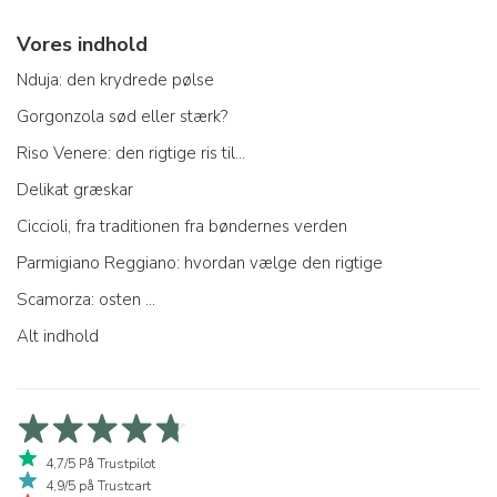
Vores indhold
Nduja: den krydrede pølse
Gorgonzola sød eller stærk?
Riso Venere: den rigtige ris til...
Delikat græskar
Ciccioli, fra traditionen fra bøndernes verden
Parmigiano Reggiano: hvordan vælge den rigtige
Scamorza: osten ...
Alt indhold
4,7/5 På Trustpilot
4,9/5 på Trustcart