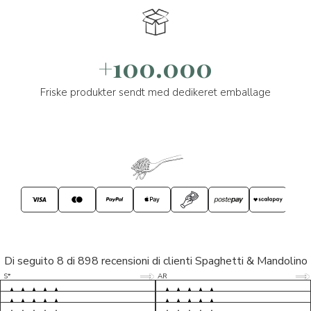
+100.000
Friske produkter sendt med dedikeret emballage
Di seguito 8 di 898 recensioni di clienti Spaghetti & Mandolino
5/5
5/5
S*
AR
5/5
5/5
LP
D*
5/5
5/5
M*
S*
5/5
Tutto ok. Consegna celere , pacco
esperienza sicuramente positiva,
MC