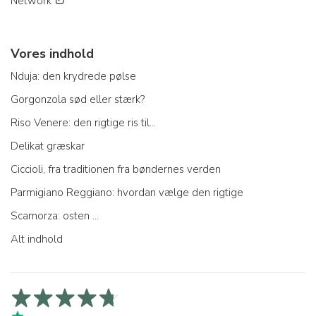
Network
Vores indhold
Nduja: den krydrede pølse
Gorgonzola sød eller stærk?
Riso Venere: den rigtige ris til...
Delikat græskar
Ciccioli, fra traditionen fra bøndernes verden
Parmigiano Reggiano: hvordan vælge den rigtige
Scamorza: osten ...
Alt indhold