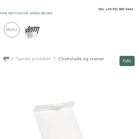
WA: +39 351 865 9444
OVER 900 POSITIVE ANMELDELSER
MENU
/
Typiske produkter
/
Chokolade og cremer
Køb