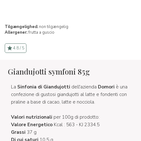
Tilgængelighed:
non tilgængelig
Allergener:
frutta a guscio
4.8 / 5
Giandujotti symfoni 85g
La
Sinfonia di Giandujotti
dell'azienda
Domori
è una
confezione di gustosi giandujotti al latte e fondenti con
praline a base di cacao, latte e nocciola.
Valori nutrizionali
per 100g di prodotto:
Valore Energetico
Kcal : 563 - KJ 2334.5
Grassi
37 g
Di cui saturi
10.5 g