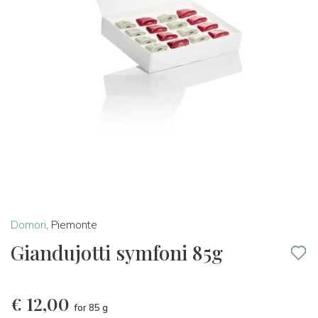
Domori
,
Piemonte
Giandujotti symfoni 85g
€
12,00
for 85 g