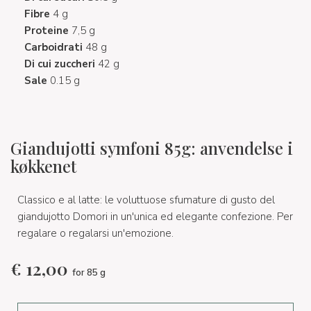
Fibre
4 g
Proteine
7,5 g
Carboidrati
48 g
Di cui zuccheri
42 g
Sale
0.15 g
Giandujotti symfoni 85g: anvendelse i
køkkenet
Classico e al latte: le voluttuose sfumature di gusto del
giandujotto Domori in un'unica ed elegante confezione. Per
regalare o regalarsi un'emozione.
€
12,00
for 85 g