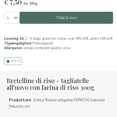
€
7,50
for 300g
Tilføj til kurv
Levering til:
2 - 4 dage, gratis for ordrer over 990,00€, ellers 189,00€
Tilgængelighed:
Fremragende
Allergener:
cereali contenenti glutine,
uova
4.8 / 5
Bretelline di riso - tagliatelle
all'uovo con farina di riso 300g
Produttore
: Antica Riseria artigiana FERRON Gabriele
Maurizio snc