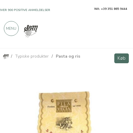
WA: +39 351 865 9444
OVER 900 POSITIVE ANMELDELSER
MENU
/
Typiske produkter
/
Pasta og ris
Bretelline di riso - tagliatelle all'uovo con farina di riso 300g
Køb
Køb