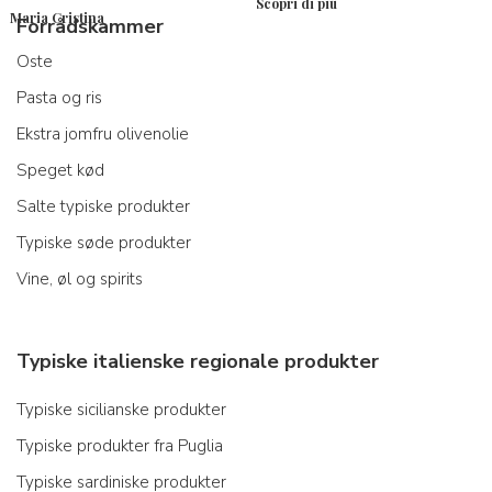
Scopri di più
Maria Cristina
Forrådskammer
Oste
Pasta og ris
Ekstra jomfru olivenolie
Speget kød
Salte typiske produkter
Typiske søde produkter
Vine, øl og spirits
Typiske italienske regionale produkter
Typiske sicilianske produkter
Typiske produkter fra Puglia
Typiske sardiniske produkter