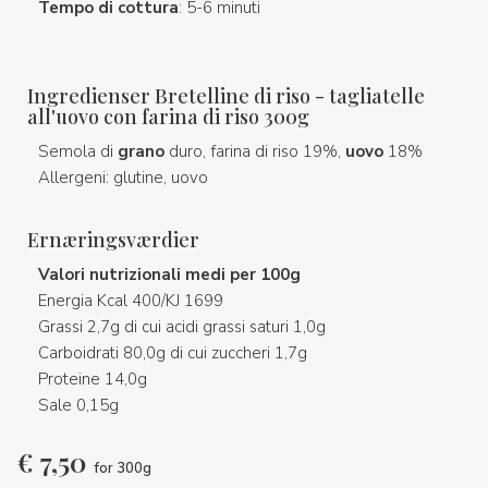
Tempo di cottura
: 5-6 minuti
Ingredienser Bretelline di riso - tagliatelle
all'uovo con farina di riso 300g
Semola di
grano
duro, farina di riso 19%,
uovo
18%
Allergeni: glutine, uovo
Ernæringsværdier
Valori nutrizionali medi per 100g
Energia Kcal 400/KJ 1699
Grassi 2,7g di cui acidi grassi saturi 1,0g
Carboidrati 80,0g di cui zuccheri 1,7g
Proteine 14,0g
Sale 0,15g
€
7,50
for 300g