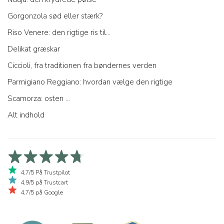
Gorgonzola sød eller stærk?
Riso Venere: den rigtige ris til...
Delikat græskar
Ciccioli, fra traditionen fra bøndernes verden
Parmigiano Reggiano: hvordan vælge den rigtige
Scamorza: osten ...
Alt indhold
4,7/5 På Trustpilot
4,9/5 på Trustcart
4,7/5 på Google