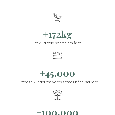
+172kg
af kuldioxid sparet om året
+45.000
Tilfredse kunder fra vores smags håndværkere
+100.000