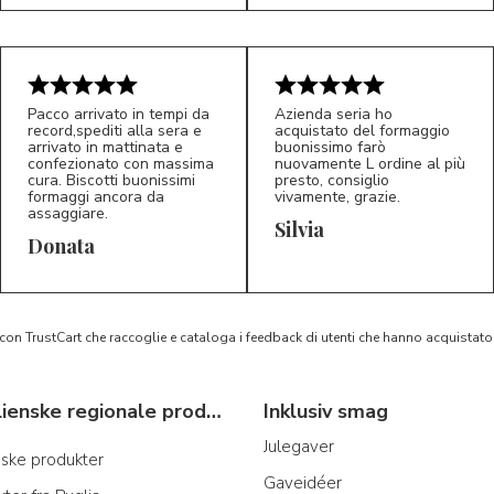
Pacco arrivato in tempi da
Azienda seria ho
record,spediti alla sera e
acquistato del formaggio
arrivato in mattinata e
buonissimo farò
confezionato con massima
nuovamente L ordine al più
cura. Biscotti buonissimi
presto, consiglio
formaggi ancora da
vivamente, grazie.
assaggiare.
Silvia
5/5
5/5
D*
S*
Donata
 con TrustCart che raccoglie e cataloga i feedback di utenti che hanno acquista
Typiske italienske regionale produkter
Inklusiv smag
Julegaver
anske produkter
Gaveidéer