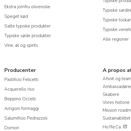
Typiske produk
Ekstra jomfru olivenolie
Typiske sardin
Speget kød
Typiske toska
Salte typiske produkter
Typiske venet
Typiske søde produkter
Alle regioner
Vine, øl og spirits
Producenter
A propos a
Afsnit og tea
Pastificio Felicetti
Ambassadøre
Acquerello riso
Skabere
Beppino Occelli
Vores historie
Arrigoni formaggi
Mission road
Salumificio Pedrazzoli
Sustainabilitet
Ho.Re.Ca.
Domori