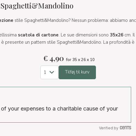
 Spaghetti&Mandolino
ezione
stile Spaghetti&Mandolino? Nessun problema: abbiamo anc
ellissima
scatola di cartone
. Le sue dimensioni sono
35x26
cm. Il
e è presente un pattern stile Spaghetti&Mandolino. La profondità è
€
4,90
for 35 x 26 x 10
Tilføj til kurv
 of your expenses to a charitable cause of your
Verified by