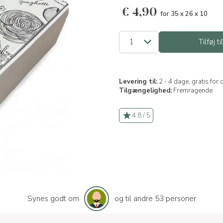
€
4,90
for 35 x 26 x 10
Tilføj ti
Levering til:
2 - 4 dage, gratis for
Tilgængelighed:
Fremragende
4.8 / 5
Synes godt om
og til andre 53 personer