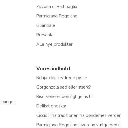
Zizzona di Battipaglia
Parmigiano Reggiano
Guanciale
Bresaola
Alle nye produkter
Vores indhold
Nduja: den krydrede pølse
Gorgonzola sød eller stærk?
Riso Venere: den rigtige ris til...
stninger
Delikat græskar
Ciccioli, fra traditionen fra bøndernes verden
Parmigiano Reggiano: hvordan vælge den rigtige