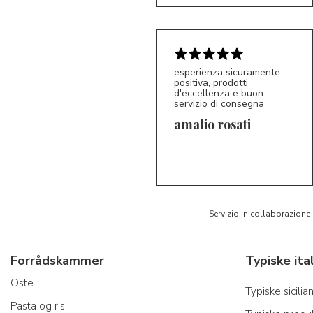
esperienza sicuramente
positiva, prodotti
d'eccellenza e buon
servizio di consegna
amalio rosati
5/5
AR
Servizio in collaborazione
Forrådskammer
Oste
Typiske sicili
Pasta og ris