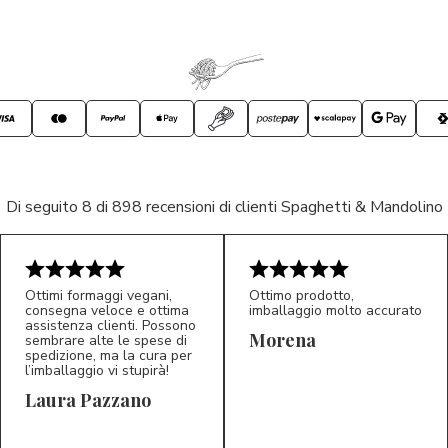
Di seguito 8 di 898 recensioni di clienti Spaghetti & Mandolino
Ottimi formaggi vegani,
Ottimo prodotto,
consegna veloce e ottima
imballaggio molto accurato
assistenza clienti. Possono
Morena
sembrare alte le spese di
spedizione, ma la cura per
l’imballaggio vi stupirà!
Laura Pazzano
5/5
5/5
LP
M*