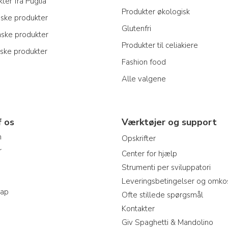
ter fra Puglia
Produkter økologisk
iske produkter
Glutenfri
nske produkter
Produkter til celiakiere
iske produkter
Fashion food
Alle valgene
f os
Værktøjer og support
m
Opskrifter
r
Center for hjælp
Strumenti per sviluppatori
Leveringsbetingelser og omko
map
Ofte stillede spørgsmål
Kontakter
Giv Spaghetti & Mandolino