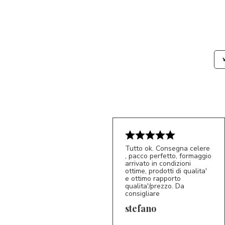
Tutto ok. Consegna celere
, pacco perfetto, formaggio
arrivato in condizioni
ottime, prodotti di qualita'
e ottimo rapporto
qualita'/prezzo. Da
consigliare
5/5
S*
stefano