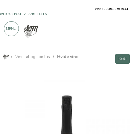
WA: +39 351 865 9444
OVER 900 POSITIVE ANMELDELSER
MENU
/
Vine, øl og spiritus
/
Hvide vine
Køb