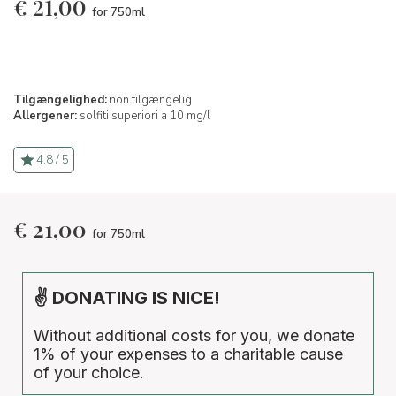
€
21,00
for 750ml
Tilgængelighed:
non tilgængelig
Allergener:
solfiti superiori a 10 mg/l
4.8 / 5
€
21,00
for 750ml
✌ DONATING IS NICE!
Without additional costs for you, we donate
1% of your expenses to a charitable cause
of your choice.