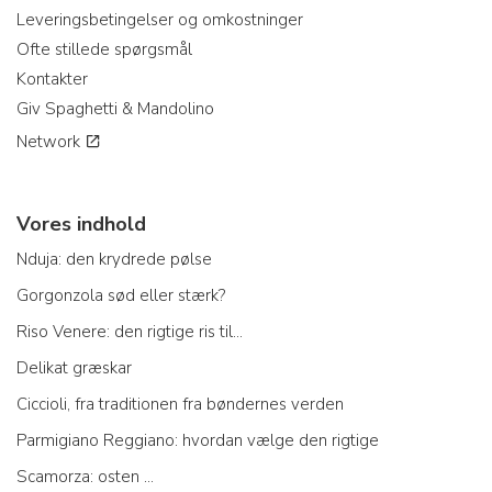
Leveringsbetingelser og omkostninger
Ofte stillede spørgsmål
Kontakter
Giv Spaghetti & Mandolino
Network
Vores indhold
Nduja: den krydrede pølse
Gorgonzola sød eller stærk?
Riso Venere: den rigtige ris til...
Delikat græskar
Ciccioli, fra traditionen fra bøndernes verden
Parmigiano Reggiano: hvordan vælge den rigtige
Scamorza: osten ...