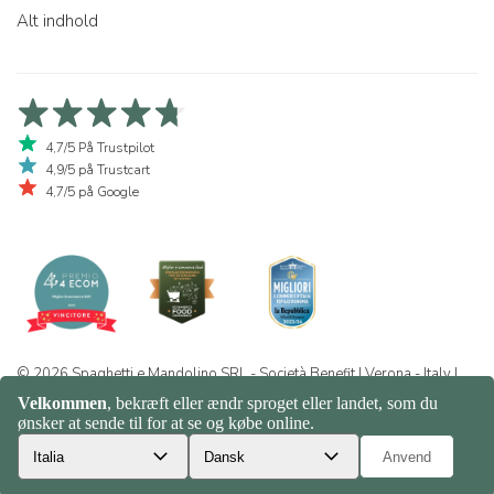
Alt indhold
4,7/5 På Trustpilot
4,9/5 på Trustcart
4,7/5 på Google
© 2026 Spaghetti e Mandolino SRL - Società Benefit | Verona - Italy |
+39 351 865 9444 | P.I. IT04913730232 | Certificazione BIO: IT-BIO-
016.380-0110744.2026.001 | REA VR-455804 |
Privatlivs- og
cookiepolitik
|
Sitemap