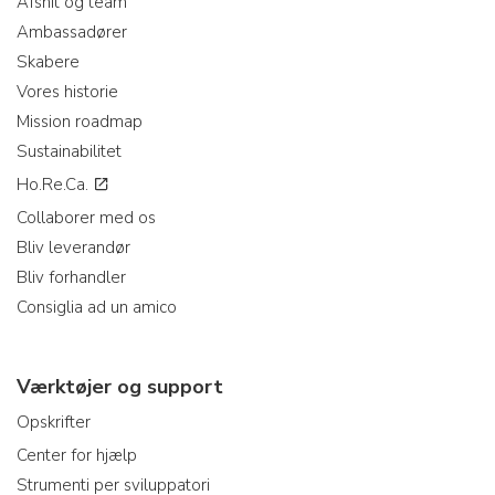
Afsnit og team
Ambassadører
Skabere
Vores historie
Mission roadmap
Sustainabilitet
Ho.Re.Ca.
Collaborer med os
Bliv leverandør
Bliv forhandler
Consiglia ad un amico
Værktøjer og support
Opskrifter
Center for hjælp
Strumenti per sviluppatori