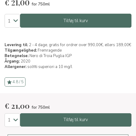
€
21,00
for 750ml
Tilføj til kurv
Levering til:
2 - 4 dage, gratis for ordrer over 990,00€, ellers 189,00€
Tilgængelighed:
Fremragende
Betegnelse:
Nero di Troia Puglia IGP
Årgang:
2020
Allergener:
solfiti superiori a 10 mg/l
4.8 / 5
€
21,00
for 750ml
Tilføj til kurv