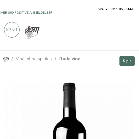
WA: +39 351 865 9444
OVER 900 POSITIVE ANMELDELSER
MENU
/
Vine, øl og spiritus
/
Røde vine
Nero di Troia Rosso IGP "Bibèo" - Tenuta Pere Rosse
Køb
Køb