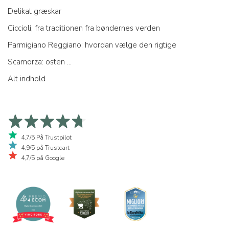
Delikat græskar
Ciccioli, fra traditionen fra bøndernes verden
Parmigiano Reggiano: hvordan vælge den rigtige
Scamorza: osten ...
Alt indhold
4,7/5 På Trustpilot
4,9/5 på Trustcart
4,7/5 på Google