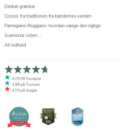
Delikat græskar
Ciccioli, fra traditionen fra bøndernes verden
Parmigiano Reggiano: hvordan vælge den rigtige
Scamorza: osten ...
Alt indhold
4,7/5 På Trustpilot
4,9/5 på Trustcart
4,7/5 på Google