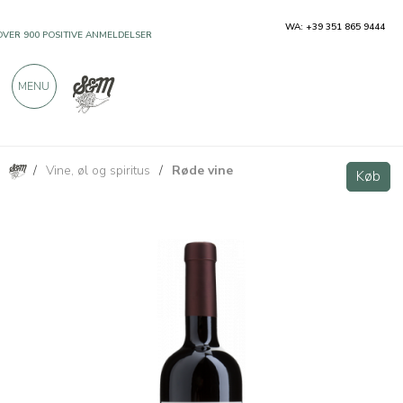
WA: +39 351 865 9444
OVER 900 POSITIVE ANMELDELSER
MENU
/
Vine, øl og spiritus
/
Røde vine
Cabernet Franc Friuli DOC - Villa Vitas
Køb
Køb