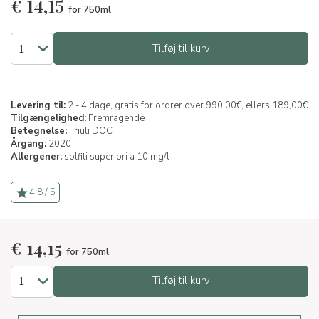
€
14,15
for 750ml
Tilføj til kurv
Levering til:
2 - 4 dage, gratis for ordrer over 990,00€, ellers 189,00€
Tilgængelighed:
Fremragende
Betegnelse:
Friuli DOC
Årgang:
2020
Allergener:
solfiti superiori a 10 mg/l
4.8 / 5
€
14,15
for 750ml
Tilføj til kurv