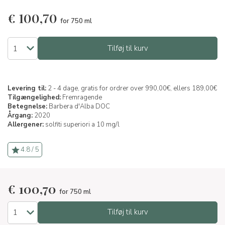
€
100,70
for 750 ml
Tilføj til kurv
Levering til:
2 - 4 dage, gratis for ordrer over 990,00€, ellers 189,00€
Tilgængelighed:
Fremragende
Betegnelse:
Barbera d'Alba DOC
Årgang:
2020
Allergener:
solfiti superiori a 10 mg/l
4.8 / 5
€
100,70
for 750 ml
Tilføj til kurv