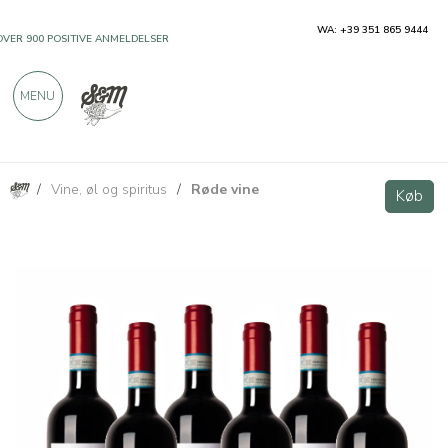
WA: +39 351 865 9444
OVER 900 POSITIVE ANMELDELSER
MENU
/
Vine, øl og spiritus
/
Røde vine
La Marchesa Barbera D'Alba DOC Superiore - 6 bottiglie - Cravanzola
Køb
Køb