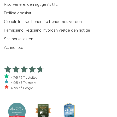
Riso Venere: den rigtige ris til...
Delikat græskar
Ciccioli, fra traditionen fra bøndernes verden
Parmigiano Reggiano: hvordan vælge den rigtige
Scamorza: osten ...
Alt indhold
4,7/5 På Trustpilot
4,9/5 på Trustcart
4,7/5 på Google