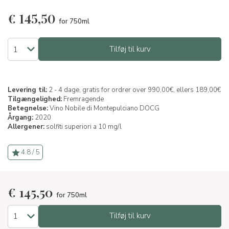
€
145,50
for 750ml
Tilføj til kurv
Levering til:
2 - 4 dage, gratis for ordrer over 990,00€, ellers 189,00€
Tilgængelighed:
Fremragende
Betegnelse:
Vino Nobile di Montepulciano DOCG
Årgang:
2020
Allergener:
solfiti superiori a 10 mg/l
4.8 / 5
€
145,50
for 750ml
Tilføj til kurv