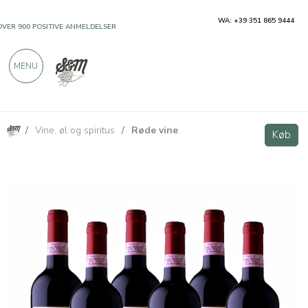
WA: +39 351 865 9444
OVER 900 POSITIVE ANMELDELSER
MENU
/
Vine, øl og spiritus
/
Røde vine
Nobile di Montepulciano DOCG - 6 bottiglie - Tenuta di Gracciano della Seta
Køb
Køb