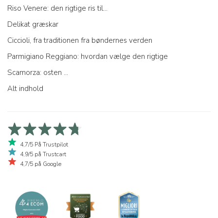
Riso Venere: den rigtige ris til...
Delikat græskar
Ciccioli, fra traditionen fra bøndernes verden
Parmigiano Reggiano: hvordan vælge den rigtige
Scamorza: osten ...
Alt indhold
4,7/5 På Trustpilot
4,9/5 på Trustcart
4,7/5 på Google