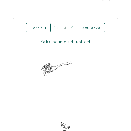
Takaisin
1
2
3
4
Seuraava
Kaikki perinteiset tuotteet