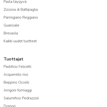
Pasta täysjyvä
Zizzona di Battipaglia
Parmigiano Reggiano
Guanciale
Bresaola
Kaikki uudet tuotteet
Tuottajat
Pastificio Felicetti
Acquerello riso
Beppino Occelli
Arrigoni formaggi
Salumificio Pedrazzoli
Domori