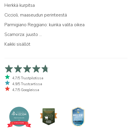
Herkkä kurpitsa
Ciccioli, maaseudun perinteestä
Parmigiano Reggiano: kuinka valita oikea
Scamorza: juusto ...
Kaikki sisällöt
4,7/5 Trustpilotissa
4,9/5 Trustcartissa
4,7/5 Googleissa