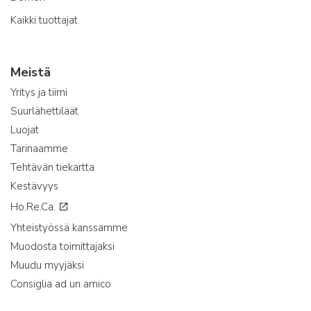
Kaikki tuottajat
Meistä
Yritys ja tiimi
Suurlähettiläät
Luojat
Tarinaamme
Tehtävän tiekartta
Kestävyys
Ho.Re.Ca.
Yhteistyössä kanssamme
Muodosta toimittajaksi
Muudu myyjäksi
Consiglia ad un amico