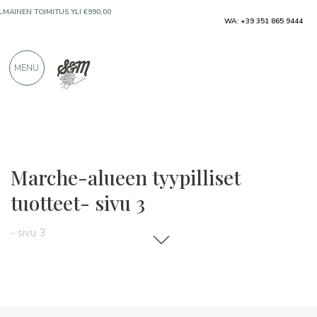
WA: +39 351 865 9444
ILMAINEN TOIMITUS YLI €990,00
MENU
VAIN ERINOMAISILTA VALMISTAJILTA
YLI 900 POSITIIVISTA ARVOSTELUA
Alueet
Marche
Marche-alueen tyypilliset
tuotteet- sivu 3
- sivu 3