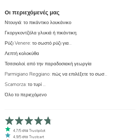
Οι περιεχόμενές μας
Ντουγιά: το πικάντικο λουκάνικο
Γκοργκοντζόλα γλυκιά ή πικάντικη;
Ρύζι Venere: το σωστό ρύζι για...
Λεπτή κολοκύθα
Τσιτσιολοί, από την παραδοσιακή γεωργία
Parmigiano Reggiano: πώς να επιλέξετε το σωστό
Scamorza: το τυρί ...
Όλο το περιεχόμενο
4,7/5 στα Trustpilot
4,9/5 στο Trustcart