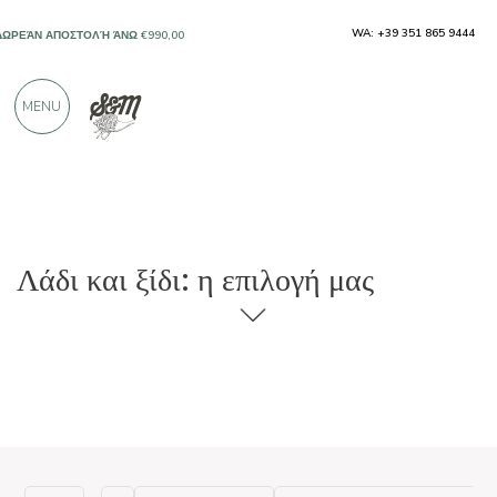
WA: +39 351 865 9444
ΔΩΡΕΆΝ ΑΠΟΣΤΟΛΉ ΆΝΩ €990,00
ΜΌΝΟ ΠΡΟΪΌΝΤΑ ΑΠΌ ΕΞΑΙΡΕΤΙΚΟΎΣ
MENU
ΠΑΡΑΓΩΓΟΎΣ
ΠΆΝΩ ΑΠΌ 900 ΘΕΤΙΚΈΣ ΚΡΙΤΙΚΈΣ
Λάδι και ξίδι: η επιλογή μας