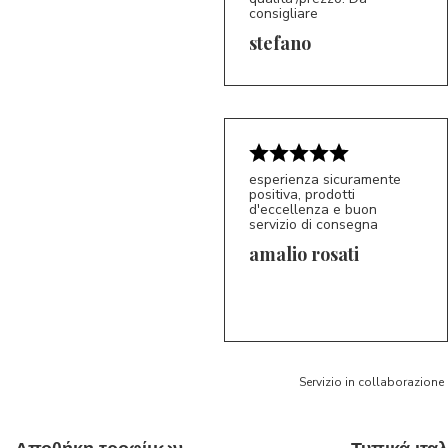
consigliare
5/5
S*
stefano
esperienza sicuramente
positiva, prodotti
d'eccellenza e buon
servizio di consegna
amalio rosati
5/5
AR
Servizio in collaborazione