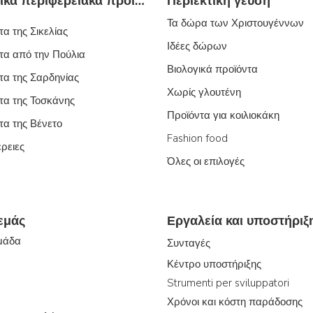
Τυπικά ιταλικά περιφερειακά προϊόντα
Περιεκτική γεύση
Τα δώρα των Χριστουγέννων
α της Σικελίας
Ιδέες δώρων
τα από την Πούλια
Βιολογικά προϊόντα
τα της Σαρδηνίας
Χωρίς γλουτένη
τα της Τοσκάνης
Προϊόντα για κοιλιοκάκη
τα της Βένετο
Fashion food
έρειες
Όλες οι επιλογές
 εμάς
Εργαλεία και υποστήριξ
ομάδα
Συνταγές
Κέντρο υποστήριξης
Strumenti per sviluppatori
Χρόνοι και κόστη παράδοσης