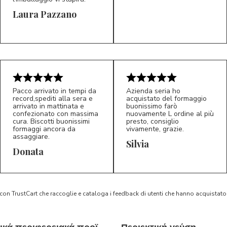
Laura Pazzano
5/5
5/5
LP
M*
Pacco arrivato in tempi da
Azienda seria ho
record,spediti alla sera e
acquistato del formaggio
arrivato in mattinata e
buonissimo farò
confezionato con massima
nuovamente L ordine al più
cura. Biscotti buonissimi
presto, consiglio
formaggi ancora da
vivamente, grazie.
assaggiare.
Silvia
5/5
5/5
D*
S*
Donata
 con TrustCart che raccoglie e cataloga i feedback di utenti che hanno acquista