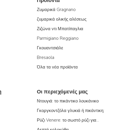
Προϊόντα
Ζυμαρικά Gragnano
ζυμαρικά ολικής αλέσεως
Ζιζώνα ντι Μπατίπαγλια
Parmigiano Reggiano
Γκουαντσιάλε
Bresaola
Όλα τα νέα προϊόντα
η
Οι περιεχόμενές μας
Ντουγιά: το πικάντικο λουκάνικο
Γκοργκοντζόλα γλυκιά ή πικάντικη;
Ρύζι Venere: το σωστό ρύζι για...
Λεπτή κολοκύθα