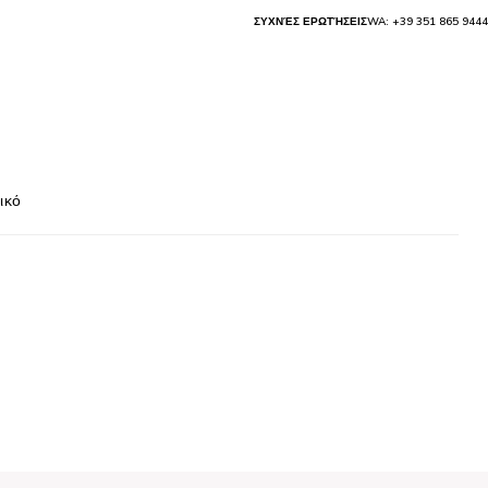
ΣΥΧΝΈΣ ΕΡΩΤΉΣΕΙΣ
WA: +39 351 865 9444
ικό