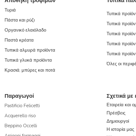
Αποθήκη τροφίμων
Τυριά
Τυπικά προϊόντ
Πάστα και ρύζι
Τυπικά προϊόν
Οργανικό ελαιόλαδο
Τυπικά προϊόν
Παστά κρέατα
Τυπικά προϊόν
Τυπικά αλμυρά προϊόντα
Τυπικά προϊόν
Τυπικά γλυκά προϊόντα
Όλες οι περιφ
Κρασιά, μπύρες και ποτά
Παραγωγοί
Σχετικά με
Εταιρεία και 
Pastificio Felicetti
Πρέσβεις
Acquerello riso
Δημιουργοί
Beppino Occelli
Η ιστορία μας
Arrigoni formaggi