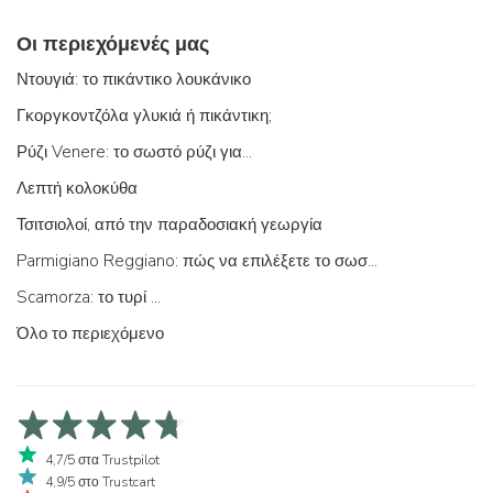
Οι περιεχόμενές μας
Ντουγιά: το πικάντικο λουκάνικο
Γκοργκοντζόλα γλυκιά ή πικάντικη;
Ρύζι Venere: το σωστό ρύζι για...
Λεπτή κολοκύθα
Τσιτσιολοί, από την παραδοσιακή γεωργία
Parmigiano Reggiano: πώς να επιλέξετε το σωστό
Scamorza: το τυρί ...
Όλο το περιεχόμενο
4,7/5 στα Trustpilot
4,9/5 στο Trustcart