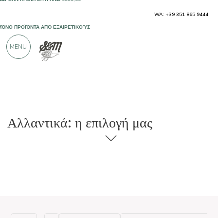
ΜΌΝΟ ΠΡΟΪΌΝΤΑ ΑΠΌ ΕΞΑΙΡΕΤΙΚΟΎΣ
WA: +39 351 865 9444
ΠΑΡΑΓΩΓΟΎΣ
MENU
ΠΆΝΩ ΑΠΌ 900 ΘΕΤΙΚΈΣ ΚΡΙΤΙΚΈΣ
Αλλαντικά: η επιλογή μας