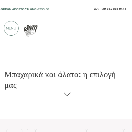
WA: +39 351 865 9444
ΔΩΡΕΆΝ ΑΠΟΣΤΟΛΉ ΆΝΩ €990,00
ΜΌΝΟ ΠΡΟΪΌΝΤΑ ΑΠΌ ΕΞΑΙΡΕΤΙΚΟΎΣ
MENU
ΠΑΡΑΓΩΓΟΎΣ
ΠΆΝΩ ΑΠΌ 900 ΘΕΤΙΚΈΣ ΚΡΙΤΙΚΈΣ
Μπαχαρικά και άλατα: η επιλογή
μας