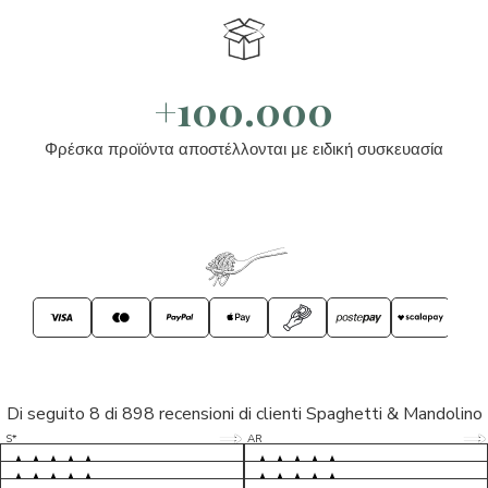
+100.000
Φρέσκα προϊόντα αποστέλλονται με ειδική συσκευασία
Di seguito 8 di 898 recensioni di clienti Spaghetti & Mandolino
5/5
5/5
S*
AR
5/5
5/5
LP
D*
5/5
5/5
M*
S*