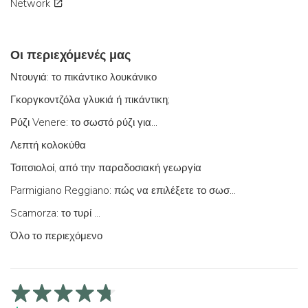
Network
Οι περιεχόμενές μας
Ντουγιά: το πικάντικο λουκάνικο
Γκοργκοντζόλα γλυκιά ή πικάντικη;
Ρύζι Venere: το σωστό ρύζι για...
Λεπτή κολοκύθα
Τσιτσιολοί, από την παραδοσιακή γεωργία
Parmigiano Reggiano: πώς να επιλέξετε το σωστό
Scamorza: το τυρί ...
Όλο το περιεχόμενο