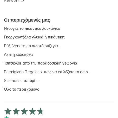
Network
Οι περιεχόμενές μας
Ντουγιά: το πικάντικο λουκάνικο
Γκοργκοντζόλα γλυκιά ή πικάντικη;
Ρύζι Venere: το σωστό ρύζι για...
Λεπτή κολοκύθα
Τσιτσιολοί, από την παραδοσιακή γεωργία
Parmigiano Reggiano: πώς να επιλέξετε το σωστό
Scamorza: το τυρί ...
Όλο το περιεχόμενο