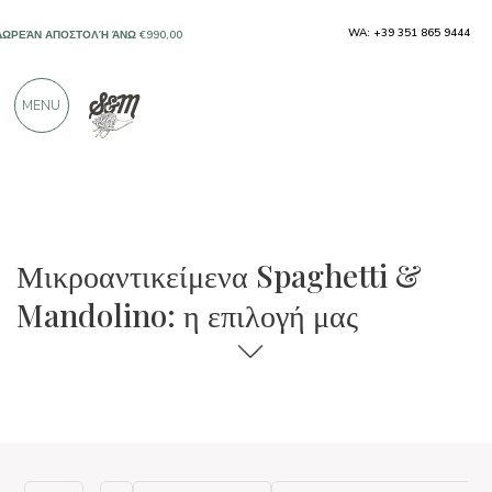
WA: +39 351 865 9444
ΔΩΡΕΆΝ ΑΠΟΣΤΟΛΉ ΆΝΩ €990,00
ΜΌΝΟ ΠΡΟΪΌΝΤΑ ΑΠΌ ΕΞΑΙΡΕΤΙΚΟΎΣ
MENU
ΠΑΡΑΓΩΓΟΎΣ
ΠΆΝΩ ΑΠΌ 900 ΘΕΤΙΚΈΣ ΚΡΙΤΙΚΈΣ
Μικροαντικείμενα Spaghetti &
Mandolino: η επιλογή μας