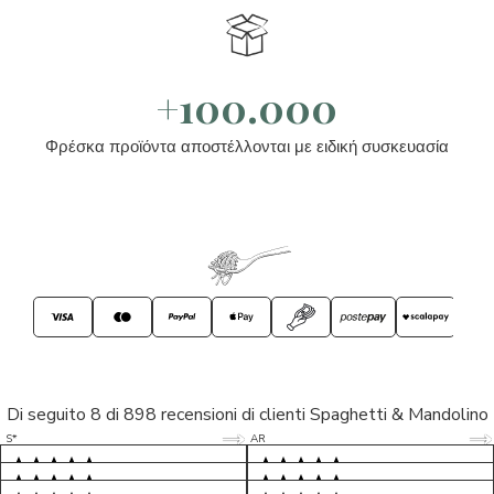
+100.000
Φρέσκα προϊόντα αποστέλλονται με ειδική συσκευασία
Di seguito 8 di 898 recensioni di clienti Spaghetti & Mandolino
5/5
5/5
S*
AR
5/5
5/5
LP
D*
5/5
5/5
M*
S*
5/5
Tutto ok. Consegna celere , pacco
esperienza sicuramente positiva,
MC