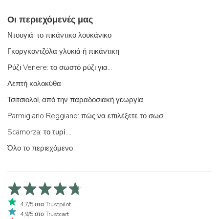
Οι περιεχόμενές μας
Ντουγιά: το πικάντικο λουκάνικο
Γκοργκοντζόλα γλυκιά ή πικάντικη;
Ρύζι Venere: το σωστό ρύζι για...
Λεπτή κολοκύθα
Τσιτσιολοί, από την παραδοσιακή γεωργία
Parmigiano Reggiano: πώς να επιλέξετε το σωστό
Scamorza: το τυρί ...
Όλο το περιεχόμενο
4,7/5 στα Trustpilot
4,9/5 στο Trustcart