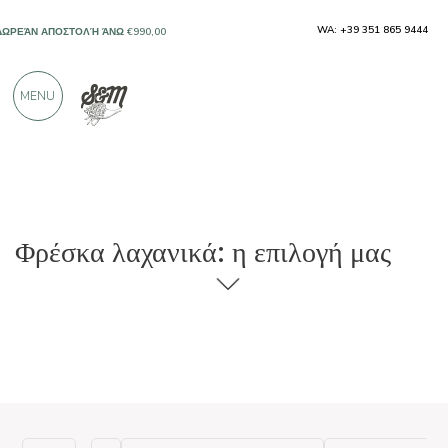
WA: +39 351 865 9444
ΔΩΡΕΆΝ ΑΠΟΣΤΟΛΉ ΆΝΩ €990,00
ΜΌΝΟ ΠΡΟΪΌΝΤΑ ΑΠΌ ΕΞΑΙΡΕΤΙΚΟΎΣ
MENU
ΠΑΡΑΓΩΓΟΎΣ
ΠΆΝΩ ΑΠΌ 900 ΘΕΤΙΚΈΣ ΚΡΙΤΙΚΈΣ
Φρέσκα λαχανικά: η επιλογή μας