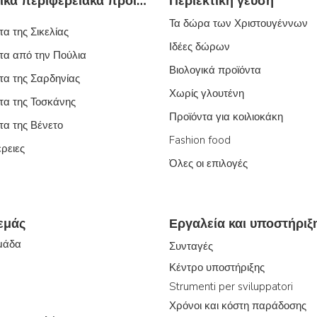
Τυπικά ιταλικά περιφερειακά προϊόντα
Περιεκτική γεύση
Τα δώρα των Χριστουγέννων
α της Σικελίας
Ιδέες δώρων
τα από την Πούλια
Βιολογικά προϊόντα
τα της Σαρδηνίας
Χωρίς γλουτένη
τα της Τοσκάνης
Προϊόντα για κοιλιοκάκη
τα της Βένετο
Fashion food
έρειες
Όλες οι επιλογές
 εμάς
Εργαλεία και υποστήριξ
ομάδα
Συνταγές
Κέντρο υποστήριξης
Strumenti per sviluppatori
Χρόνοι και κόστη παράδοσης