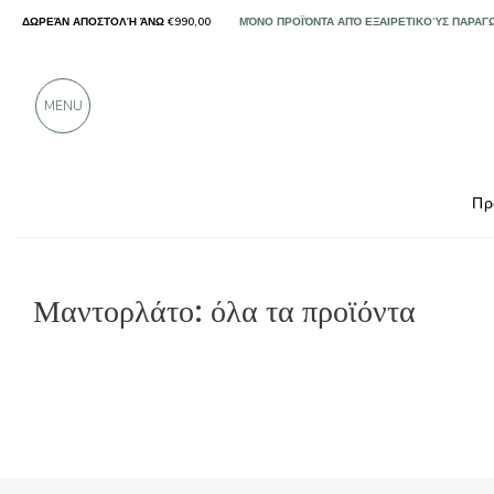
ΔΩΡΕΆΝ ΑΠΟΣΤΟΛΉ ΆΝΩ €990,00
ΜΌΝΟ ΠΡΟΪΌΝΤΑ ΑΠΌ ΕΞΑΙΡΕΤΙΚΟΎΣ ΠΑΡΑΓ
ΠΆΝΩ ΑΠΌ 900 ΘΕΤΙΚΈΣ ΚΡΙΤΙΚΈΣ
MENU
Πρ
Μαντορλάτο: όλα τα προϊόντα