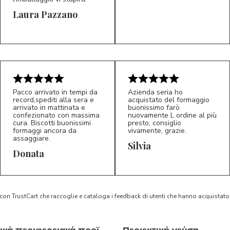
Laura Pazzano
5/5
5/5
LP
M*
Pacco arrivato in tempi da
Azienda seria ho
record,spediti alla sera e
acquistato del formaggio
arrivato in mattinata e
buonissimo farò
confezionato con massima
nuovamente L ordine al più
cura. Biscotti buonissimi
presto, consiglio
formaggi ancora da
vivamente, grazie.
assaggiare.
Silvia
5/5
5/5
D*
S*
Donata
 con TrustCart che raccoglie e cataloga i feedback di utenti che hanno acquista