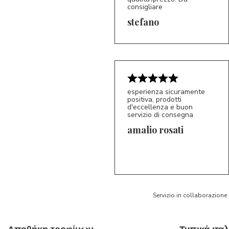
consigliare
5/5
S*
stefano
esperienza sicuramente
positiva, prodotti
d'eccellenza e buon
servizio di consegna
amalio rosati
5/5
AR
Servizio in collaborazione