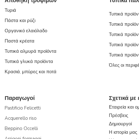
Αποθήκη τροφίμων
Τυριά
Τυπικά προϊόντ
Πάστα και ρύζι
Τυπικά προϊόν
Οργανικό ελαιόλαδο
Τυπικά προϊόν
Παστά κρέατα
Τυπικά προϊόν
Τυπικά αλμυρά προϊόντα
Τυπικά προϊόν
Τυπικά γλυκά προϊόντα
Όλες οι περιφ
Κρασιά, μπύρες και ποτά
Παραγωγοί
Σχετικά με
Εταιρεία και 
Pastificio Felicetti
Πρέσβεις
Acquerello riso
Δημιουργοί
Beppino Occelli
Η ιστορία μας
Arrigoni formaggi