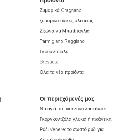
Προϊόντα
Ζυμαρικά Gragnano
ζυμαρικά ολικής αλέσεως
Ζιζώνα ντι Μπατίπαγλια
Parmigiano Reggiano
Γκουαντσιάλε
Bresaola
Όλα τα νέα προϊόντα
η
Οι περιεχόμενές μας
Ντουγιά: το πικάντικο λουκάνικο
Γκοργκοντζόλα γλυκιά ή πικάντικη;
Ρύζι Venere: το σωστό ρύζι για...
Λεπτή κολοκύθα