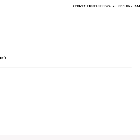
ΣΥΧΝΈΣ ΕΡΩΤΉΣΕΙΣ
WA: +39 351 865 9444
ικό