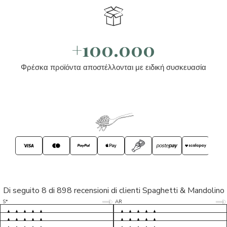
+100.000
Φρέσκα προϊόντα αποστέλλονται με ειδική συσκευασία
Di seguito 8 di 898 recensioni di clienti Spaghetti & Mandolino
5/5
5/5
S*
AR
5/5
5/5
LP
D*
5/5
5/5
M*
S*
5/5
Tutto ok. Consegna celere , pacco
esperienza sicuramente positiva,
MC