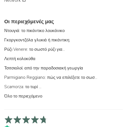
Network
Οι περιεχόμενές μας
Ντουγιά: το πικάντικο λουκάνικο
Γκοργκοντζόλα γλυκιά ή πικάντικη;
Ρύζι Venere: το σωστό ρύζι για...
Λεπτή κολοκύθα
Τσιτσιολοί, από την παραδοσιακή γεωργία
Parmigiano Reggiano: πώς να επιλέξετε το σωστό
Scamorza: το τυρί ...
Όλο το περιεχόμενο