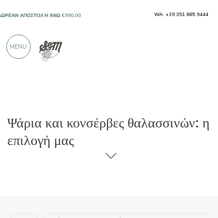
WA: +39 351 865 9444
ΔΩΡΕΆΝ ΑΠΟΣΤΟΛΉ ΆΝΩ €990,00
ΜΌΝΟ ΠΡΟΪΌΝΤΑ ΑΠΌ ΕΞΑΙΡΕΤΙΚΟΎΣ
MENU
ΠΑΡΑΓΩΓΟΎΣ
ΠΆΝΩ ΑΠΌ 900 ΘΕΤΙΚΈΣ ΚΡΙΤΙΚΈΣ
Ψάρια και κονσέρβες θαλασσινών: η
επιλογή μας