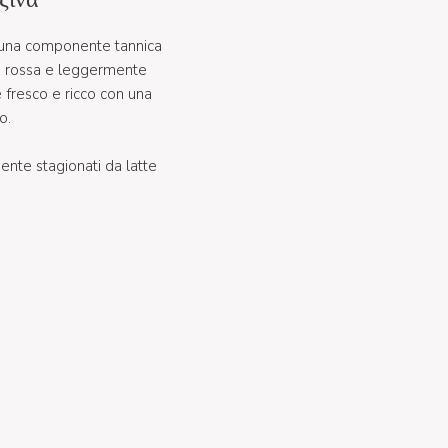
n una componente tannica
ta rossa e leggermente
 fresco e ricco con una
o.
ente stagionati da latte