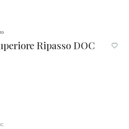
το
Superiore Ripasso DOC
OC