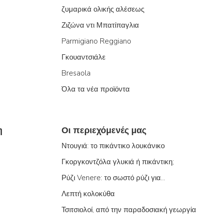
ζυμαρικά ολικής αλέσεως
Ζιζώνα ντι Μπατίπαγλια
Parmigiano Reggiano
Γκουαντσιάλε
Bresaola
Όλα τα νέα προϊόντα
η
Οι περιεχόμενές μας
Ντουγιά: το πικάντικο λουκάνικο
Γκοργκοντζόλα γλυκιά ή πικάντικη;
Ρύζι Venere: το σωστό ρύζι για...
Λεπτή κολοκύθα
Τσιτσιολοί, από την παραδοσιακή γεωργία