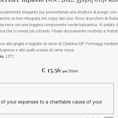
articolaremnte elegante pur presentando una struttura di pregio co
nche se ben integrata nel corpo del vino. Ricco di profumi di frut
ezia nera con una leggera componente verde balsamica. Al palato è
ica che lo rende più rotondo. Finale decisamente morbido e fruttat
sse alla griglia e tagliate di carne di Chianina IGP. Formaggi mediam
ognese e altri piatti a base di carne rossa.
io.
15°C
€
15,56
για 750ml
 of your expenses to a charitable cause of your