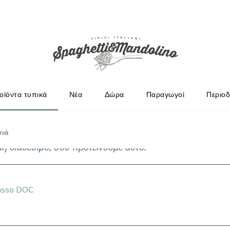
ΩΓΟΎΣ
οϊόντα τυπικά
Νέα
Δώρα
Παραγωγοί
Περιοδ
σιά
γμή διαθέσιμο, σου προτείνουμε αυτό!
passo DOC