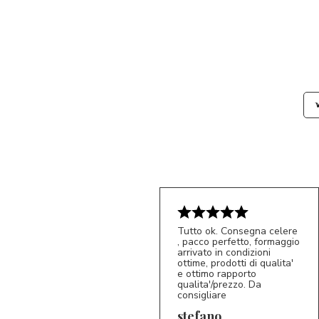
Tutto ok. Consegna celere
, pacco perfetto, formaggio
arrivato in condizioni
ottime, prodotti di qualita'
e ottimo rapporto
qualita'/prezzo. Da
consigliare
5/5
S*
stefano