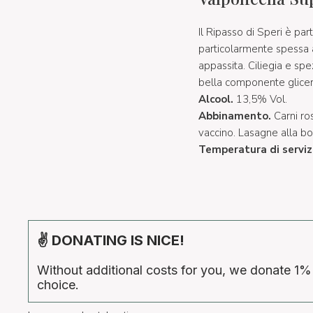
Il Ripasso di Speri è p
particolarmente spessa a
appassita. Ciliegia e sp
bella componente glicer
Alcool.
13,5% Vol.
Abbinamento.
Carni ro
vaccino. Lasagne alla bol
Temperatura di serviz
✌ DONATING IS NICE!
Without additional costs for you, we donate 1%
choice.