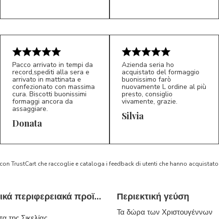
Pacco arrivato in tempi da
Azienda seria ho
record,spediti alla sera e
acquistato del formaggio
arrivato in mattinata e
buonissimo farò
confezionato con massima
nuovamente L ordine al più
cura. Biscotti buonissimi
presto, consiglio
formaggi ancora da
vivamente, grazie.
assaggiare.
Silvia
5/5
5/5
D*
S*
Donata
 con TrustCart che raccoglie e cataloga i feedback di utenti che hanno acquista
Τυπικά ιταλικά περιφερειακά προϊόντα
Περιεκτική γεύση
Τα δώρα των Χριστουγέννων
α της Σικελίας