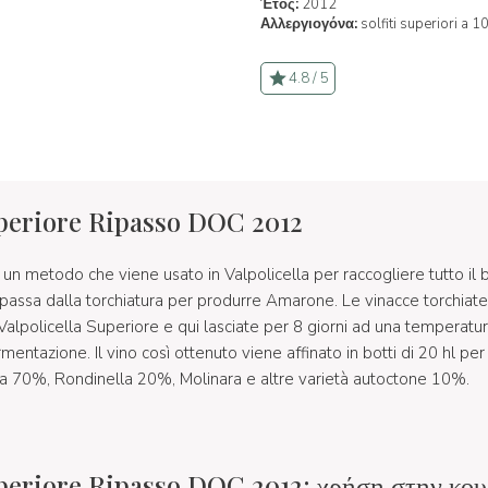
Έτος:
2012
Αλλεργιογόνα:
solfiti superiori a 1
4.8 / 5
uperiore Ripasso DOC 2012
 un metodo che viene usato in Valpolicella per raccogliere tutto il
 passa dalla torchiatura per produrre Amarone. Le vinacce torchia
Valpolicella Superiore e qui lasciate per 8 giorni ad una temperatu
entazione. Il vino così ottenuto viene affinato in botti di 20 hl pe
a 70%, Rondinella 20%, Molinara e altre varietà autoctone 10%.
uperiore Ripasso DOC 2012: χρήση στην κου