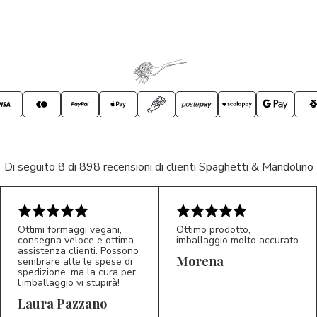
Di seguito 8 di 898 recensioni di clienti Spaghetti & Mandolino
Ottimi formaggi vegani,
Ottimo prodotto,
consegna veloce e ottima
imballaggio molto accurato
assistenza clienti. Possono
Morena
sembrare alte le spese di
spedizione, ma la cura per
l’imballaggio vi stupirà!
Laura Pazzano
5/5
5/5
LP
M*