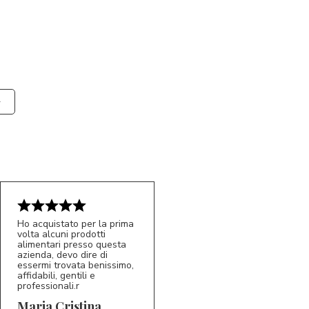
Ho acquistato per la prima
volta alcuni prodotti
alimentari presso questa
azienda, devo dire di
essermi trovata benissimo,
affidabili, gentili e
professionali.r
5/5
MC
Maria Cristina