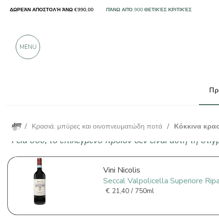
ΔΩΡΕΆΝ ΑΠΟΣΤΟΛΉ ΆΝΩ €990,00
ΜΌΝΟ ΠΡΟΪΌΝΤΑ ΑΠΌ ΕΞΑΙΡΕΤΙΚΟΎΣ ΠΑΡΑΓ
ΠΆΝΩ ΑΠΌ 900 ΘΕΤΙΚΈΣ ΚΡΙΤΙΚΈΣ
MENU
Πρ
/
Κρασιά, μπύρες και οινοπνευματώδη ποτά
/
Κόκκινα κρα
Γεια σου, το επιλεγμένο προϊόν δεν είναι αυτή τη στι
Vini Nicolis
Seccal Valpolicella Superiore Ri
€
21,40 / 750ml