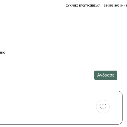
ΣΥΧΝΈΣ ΕΡΩΤΉΣΕΙΣ
WA: +39 351 865 9444
ικό
Αγόρασε