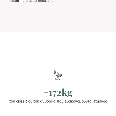
Learn more about donations
+172kg
του διοξειδίου του άνθρακα που εξοικονομούνται ετησίως