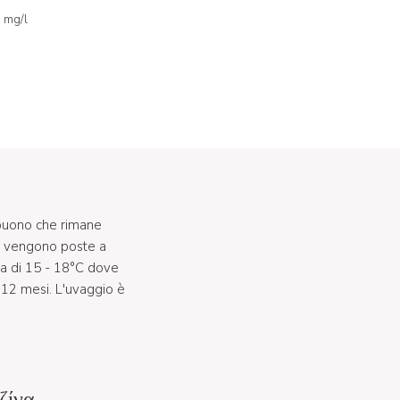
0 mg/l
 buono che rimane
te vengono poste a
ra di 15 - 18°C dove
r 12 mesi. L'uvaggio è
ζίνα