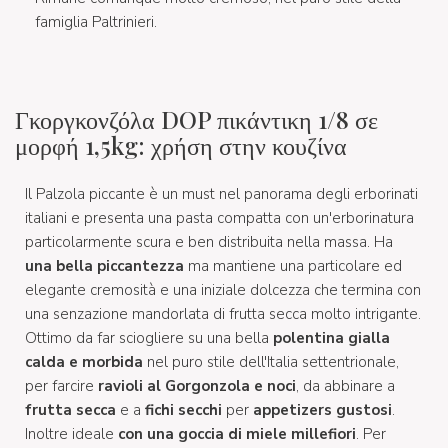
famiglia Paltrinieri.
Γκοργκονζόλα DOP πικάντικη 1/8 σε
μορφή 1,5kg: χρήση στην κουζίνα
Il Palzola piccante è un must nel panorama degli erborinati
italiani e presenta una pasta compatta con un'erborinatura
particolarmente scura e ben distribuita nella massa. Ha
una bella piccantezza
ma mantiene una particolare ed
elegante cremosità e una iniziale dolcezza che termina con
una senzazione mandorlata di frutta secca molto intrigante.
Ottimo da far sciogliere su una bella
polentina gialla
calda e morbida
nel puro stile dell'Italia settentrionale,
per farcire
ravioli al Gorgonzola e noci
, da abbinare a
frutta secca
e a
fichi secchi
per
appetizers gustosi
.
Inoltre ideale
con una goccia di miele millefiori
. Per