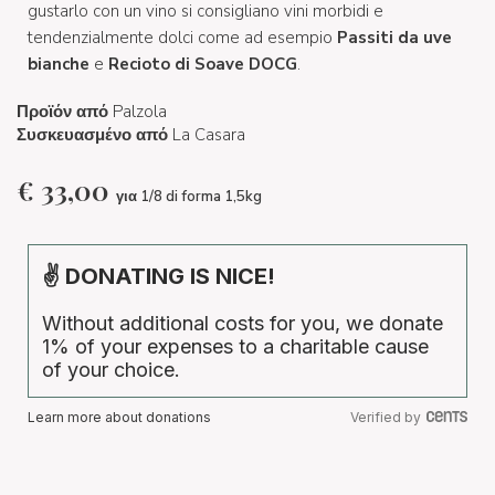
gustarlo con un vino si consigliano vini morbidi e
tendenzialmente dolci come ad esempio
Passiti da uve
bianche
e
Recioto di Soave DOCG
.
Προϊόν από
Palzola
Συσκευασμένο από
La Casara
€
33,00
για 1/8 di forma 1,5kg
✌ DONATING IS NICE!
Without additional costs for you, we donate
1% of your expenses to a charitable cause
of your choice.
Learn more about donations
Verified by