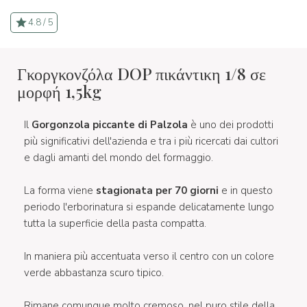
4.8 / 5
Γκοργκονζόλα DOP πικάντικη 1/8 σε
μορφή 1,5kg
Il
Gorgonzola piccante di Palzola
è uno dei prodotti
più significativi dell'azienda e tra i più ricercati dai cultori
e dagli amanti del mondo del formaggio.
La forma viene
stagionata per 70 giorni
e in questo
periodo l'erborinatura si espande delicatamente lungo
tutta la superficie della pasta compatta.
In maniera più accentuata verso il centro con un colore
verde abbastanza scuro tipico.
Rimane comunque molto cremoso, nel puro stile della