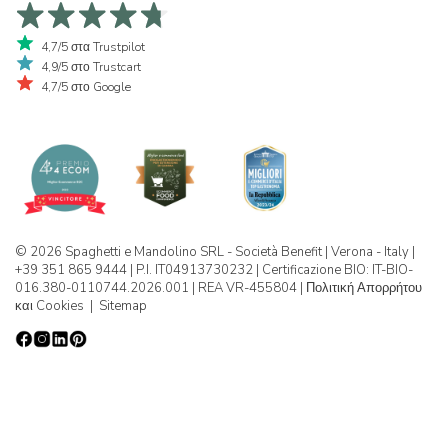
4,7/5 στα Trustpilot
4,9/5 στο Trustcart
4,7/5 στο Google
© 2026 Spaghetti e Mandolino SRL - Società Benefit | Verona - Italy |
+39 351 865 9444 | P.I. IT04913730232 | Certificazione BIO: IT-BIO-
016.380-0110744.2026.001 | REA VR-455804 |
Πολιτική Απορρήτου
και Cookies
|
Sitemap