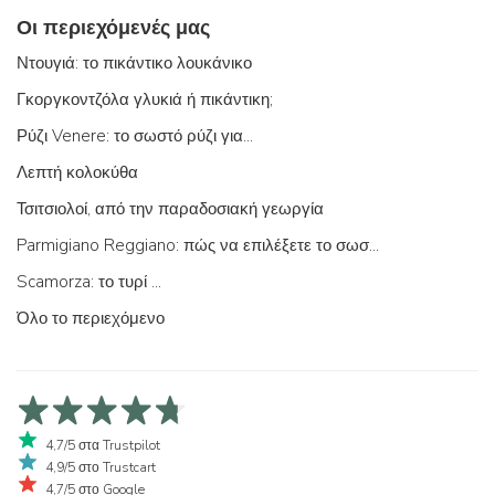
Οι περιεχόμενές μας
Ντουγιά: το πικάντικο λουκάνικο
Γκοργκοντζόλα γλυκιά ή πικάντικη;
Ρύζι Venere: το σωστό ρύζι για...
Λεπτή κολοκύθα
Τσιτσιολοί, από την παραδοσιακή γεωργία
Parmigiano Reggiano: πώς να επιλέξετε το σωστό
Scamorza: το τυρί ...
Όλο το περιεχόμενο
4,7/5 στα Trustpilot
4,9/5 στο Trustcart
4,7/5 στο Google