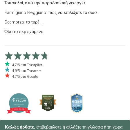
Τσιτσιολοί, από την παραδοσιακή γεωργία
Parmigiano Reggiano: πώς να επιλέξετε το σωστό
Scamorza: το τυρί ...
Όλο το περιεχόμενο
4,7/5 στα Trustpilot
4,9/5 στο Trustcart
4,7/5 στο Google
© 2026 Spaghetti e Mandolino SRL - Società Benefit | Verona - Italy |
+39 351 865 9444 | P.I. IT04913730232 | Certificazione BIO: IT-BIO-