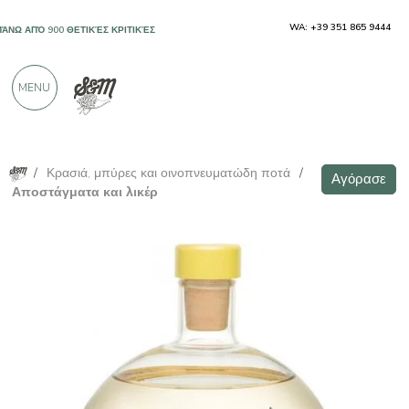
WA: +39 351 865 9444
ΠΆΝΩ ΑΠΌ 900 ΘΕΤΙΚΈΣ ΚΡΙΤΙΚΈΣ
MENU
/
Κρασιά, μπύρες και οινοπνευματώδη ποτά
/
Αγόρασε
Αποστάγματα και λικέρ