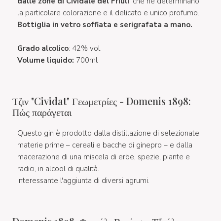
dalle zone di Cividale del Friuli
, che ne determinano
la particolare colorazione e il delicato e unico profumo.
Bottiglia in vetro soffiata e serigrafata a mano.
Grado alcolico
: 42% vol.
Volume liquido:
700ml
Τζιν "Cividat" Γεωμετρίες - Domenis 1898:
Πώς παράγεται
Questo gin è prodotto dalla distillazione di selezionate
materie prime – cereali e bacche di ginepro – e dalla
macerazione di una miscela di erbe, spezie, piante e
radici, in alcool di qualità.
Interessante l'aggiunta di diversi agrumi.